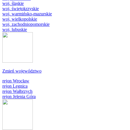
woj. śląskie
woj. świętokrzyskie
woj. warmińsko-mazurskie
woj. wielkopolskie
woj. zachodniopomorskie
woj. lubuskie
Zmień województwo
rejon Wrocław
rejon Legnica
rejon Wałbrzych
rejon Jelenia Góra