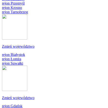
rejon Przemyśl
rejon Krosno
rejon Tarnobrzeg
Zmień województwo
rejon Białystok
rejon Łomża
rejon Suwałki
Zmień województwo
rejon Gdańsk