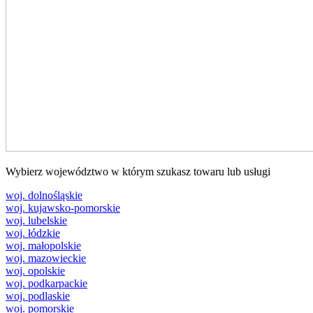
Wybierz województwo w którym szukasz towaru lub usługi
woj. dolnośląskie
woj. kujawsko-pomorskie
woj. lubelskie
woj. łódzkie
woj. małopolskie
woj. mazowieckie
woj. opolskie
woj. podkarpackie
woj. podlaskie
woj. pomorskie