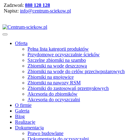
Zadzwoń:
888 128 128
Napisz:
info@centrum-sciekow.pl
Oferta
Pełna lista kategorii produktów
Przydomowe oczyszczalnie ścieków
Szczelne zbiorniki na szambo
Zbiorniki na wodę deszczową
Zbiorniki na wodę do celów przeciwpożarowych
Zbiorniki na gnojowicę
Zbiorniki na nawozy RSM
Zbiorniki do zastosowań przemysłowych
Akcesoria do zbiorników
Akcesoria do oczyszczalni
O firmie
Galeria
Blog
Realizacje
Dokumentacja
Prawo budowlane
Dokumentacja do oczyszczalni