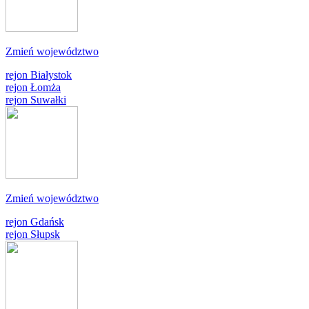
Zmień województwo
rejon Białystok
rejon Łomża
rejon Suwałki
Zmień województwo
rejon Gdańsk
rejon Słupsk