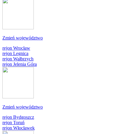
Zmień województwo
rejon Wrocław
rejon Legnica
rejon Wałbrzych
rejon Jelenia Góra
Zmień województwo
rejon Bydgoszcz
rejon Toruń
rejon Włocławek