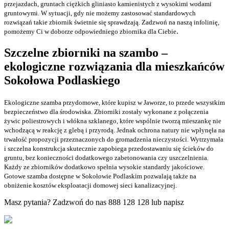
przejazdach, gruntach ciężkich gliniasto kamienistych z wysokimi wodami
gruntowymi. W sytuacji, gdy nie możemy zastosować standardowych
rozwiązań takie zbiornik świetnie się sprawdzają. Zadzwoń na naszą infolinię,
.
pomożemy Ci w doborze odpowiedniego zbiornika dla Ciebie
Szczelne zbiorniki na szambo
–
ekologiczne rozwiązania dla mieszkańców
Sokołowa Podlaskiego
Ekologiczne szamba przydomowe, które kupisz w Jaworze, to przede wszystkim
bezpieczeństwo dla środowiska. Zbiorniki zostały wykonane z połączenia
żywic poliestrowych i włókna szklanego, które wspólnie tworzą mieszankę nie
wchodzącą w reakcję z glebą i przyrodą. Jednak ochrona natury nie wpłynęła na
trwałość propozycji przeznaczonych do gromadzenia nieczystości. Wytrzymała
i szczelna konstrukcja skutecznie zapobiega przedostawaniu się ścieków do
gruntu, bez konieczności dodatkowego zabetonowania czy uszczelnienia.
Każdy ze zbiorników dodatkowo spełnia wysokie standardy jakościowe.
Gotowe szamba dostępne w Sokołowie Podlaskim pozwalają także na
obniżenie kosztów eksploatacji domowej sieci kanalizacyjnej.
Masz pytania? Zadzwoń do nas 888 128 128 lub
napisz