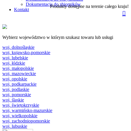
Dokumentacja do zbiorników
Produkty dostępne na terenie całego kraju!
Kontakt
Wybierz województwo w którym szukasz towaru lub usługi
woj. dolnośląskie
woj. kujawsko-pomorskie
woj. lubelskie
woj. łódzkie
woj. małopolskie
woj. mazowieckie
woj. opolskie
woj. podkarpackie
woj. podlaskie
woj. pomorskie
woj. śląskie
woj. świętokrzyskie
woj. warmińsko-mazurskie
woj. wielkopolskie
woj. zachodniopomorskie
woj. lubuskie