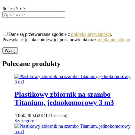
Ile jest
5
x
3
Dane są przetwarzane zgodnie z
polityką prywatności
.
Przesyłając je, akceptujesz jej postanowienia oraz
regulamin sklepu
.
Polecane
produkty
Plastikowy zbiornik na szambo
Titanium, jednokomorowy 3 m3
4 860,48
zł
(
3 951,61
zł
netto)
Szczegóły