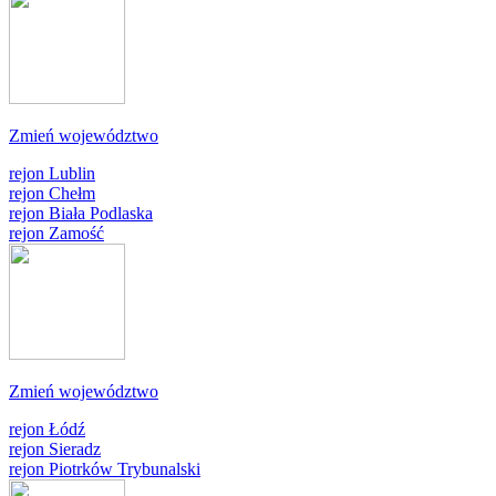
Zmień województwo
rejon Lublin
rejon Chełm
rejon Biała Podlaska
rejon Zamość
Zmień województwo
rejon Łódź
rejon Sieradz
rejon Piotrków Trybunalski