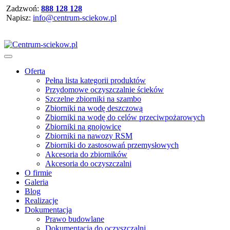
Zadzwoń:
888 128 128
Napisz:
info@centrum-sciekow.pl
Oferta
Pełna lista kategorii produktów
Przydomowe oczyszczalnie ścieków
Szczelne zbiorniki na szambo
Zbiorniki na wodę deszczową
Zbiorniki na wodę do celów przeciwpożarowych
Zbiorniki na gnojowicę
Zbiorniki na nawozy RSM
Zbiorniki do zastosowań przemysłowych
Akcesoria do zbiorników
Akcesoria do oczyszczalni
O firmie
Galeria
Blog
Realizacje
Dokumentacja
Prawo budowlane
Dokumentacja do oczyszczalni