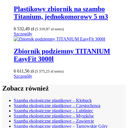
Plastikowy zbiornik na szambo
Titanium, jednokomorowy 5 m3
6 532,49
zł
(
5 310,97
zł
netto)
Szczegóły
Zbiornik podziemny TITANIUM
EasyFit 3000l
6 611,56
zł
(
5 375,25
zł
netto)
Szczegóły
Zobacz również
Szamba ekologiczne plastikowe – Kłobuck
Szamba ekologiczne plastikowe – Częstochowa
Szamba ekologiczne plastikowe – Lubliniec
Szamba ekologiczne plastikowe – Myszków
Szamba ekologiczne plastikowe – Zawiercie
Szamba ekologiczne plastikowe – Tarnowskie Góry