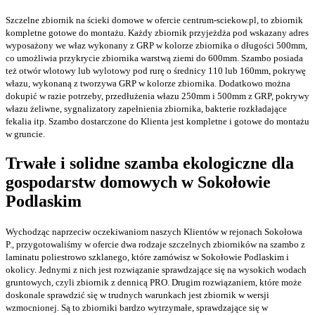
Szczelne zbiornik na ścieki domowe w ofercie centrum-sciekow.pl, to zbiornik
kompletne gotowe do montażu. Każdy zbiornik przyjeżdża pod wskazany adres
wyposażony we właz wykonany z GRP w kolorze zbiornika o długości 500mm,
co umożliwia przykrycie zbiornika warstwą ziemi do 600mm. Szambo posiada
też otwór wlotowy lub wylotowy pod rurę o średnicy 110 lub 160mm, pokrywę
włazu, wykonaną z tworzywa GRP w kolorze zbiornika. Dodatkowo można
dokupić w razie potrzeby, przedłużenia włazu 250mm i 500mm z GRP, pokrywy
włazu żeliwne, sygnalizatory zapełnienia zbiornika, bakterie rozkładające
fekalia itp. Szambo dostarczone do Klienta jest kompletne i gotowe do montażu
w gruncie.
Trwałe i
solidne szamba ekologiczne
dla
gospodarstw domowych w Sokołowie
Podlaskim
Wychodząc naprzeciw oczekiwaniom naszych Klientów w rejonach Sokołowa
P., przygotowaliśmy w ofercie dwa rodzaje szczelnych zbiorników na szambo z
laminatu poliestrowo szklanego, które zamówisz w Sokołowie Podlaskim i
okolicy. Jednymi z nich jest rozwiązanie sprawdzające się na wysokich wodach
gruntowych, czyli zbiornik z dennicą PRO. Drugim rozwiązaniem, które może
doskonale sprawdzić się w trudnych warunkach jest zbiornik w wersji
wzmocnionej. Są to zbiorniki bardzo wytrzymałe, sprawdzające się w