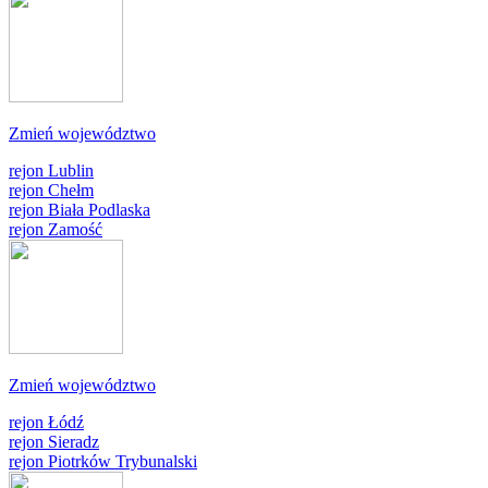
Zmień województwo
rejon Lublin
rejon Chełm
rejon Biała Podlaska
rejon Zamość
Zmień województwo
rejon Łódź
rejon Sieradz
rejon Piotrków Trybunalski