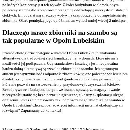
po których konieczny jest ich wywóz. Z kolei budynkom wielorodzinnym
polecamy szamba dwukomorowe z przegrodą oddzielającą nieczystości stałe od
ciekłych. Ich podział ma znaczący wpływ na czas potrzebny do zapełnienia się
zbiornika. Okres pomiędzy jego opróżnianiem wynosi mniej więcej 2 miesiące.
Dlaczego nasze
zbiorniki na szambo
są
tak popularne w Opolu Lubelskim
Szamba ekologiczne dostępne w mieście Opolu Lubelskim to znakomita
alternatywa dla tradycyjnej sieci kanalizacyjnej w domach, które nie mają
możliwości jej podłączenia. Gdy standardowa instalacja jest nieopłacalna
bardzo dobrą alternatywą są szczelne zbiorniki na szambo. Ich ogromnym
atutem jest wytrzymałość i odporność zbiorników są one polecane właścicielom
działek o zbyt wysokim poziomie wód gruntowych lub małej powierzchni,
która nie pozwala na zastosowanie np. przydomowej oczyszczalni ścieków.
Bezodpływowe i funkcjonalne gotowe szamba sprawią, że magazynowanie
nieczystości stanie się bezpieczne i higieniczne, a koszty eksploatacji ulegną
obniżeniu. Jesteś zainteresowany zakupem szczelnego zbiornika na szambo w
Opolu Lubelskim? Chcesz poznać więcej informacji na temat ekologicznych
rozwiązań? Zapraszamy do kontaktu!
Masz pytania? Zadzwoń do nas 888 128 128 lub
napisz