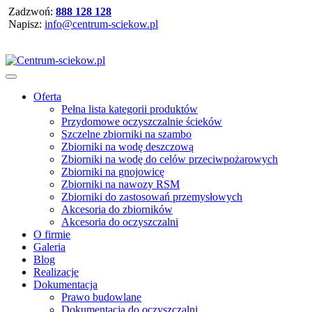
Zadzwoń:
888 128 128
Napisz:
info@centrum-sciekow.pl
Oferta
Pełna lista kategorii produktów
Przydomowe oczyszczalnie ścieków
Szczelne zbiorniki na szambo
Zbiorniki na wodę deszczową
Zbiorniki na wodę do celów przeciwpożarowych
Zbiorniki na gnojowicę
Zbiorniki na nawozy RSM
Zbiorniki do zastosowań przemysłowych
Akcesoria do zbiorników
Akcesoria do oczyszczalni
O firmie
Galeria
Blog
Realizacje
Dokumentacja
Prawo budowlane
Dokumentacja do oczyszczalni