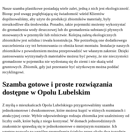
Nasze szamba plastikowe posiadają wiele zalet, jedną z nich jest ekologiczność.
Biorąc pod uwagę pogłębiającą się świadomość wśród Klientów
dopilnowaliśmy, aby użyte do produkcji zbiorników materiały, były
nieszkodliwe dla środowiska. Ponadto, takie pojemniki możemy wykorzystać
do gromadzenia wody deszczowej lub do gromadzenia substancji płynnych
stosowanych w przemyśle lub rolnictwie. Kolejną zaletą ekologicznych
zbiorników jest solidna i trwała konstrukcja. Nie potrzebują one dodatkowego
uszczelnienia czy też betonowania co obniża koszt montażu. Instalacje naszych
zbiorników z powodzeniem można przeprowadzić we własnym zakresie. Dzięki
zastosowaniu wytrzymałych materiałów możesz być pewny, że nie nieczystości
gromadzone w pojemniku nie wydostaną się do ziemi i nie skażą wód
gruntowych. Zbiornik, gdy już przestanie być użytkowym można poddać
recyklingowi.
Szamba gotowe
i proste rozwiązania
dostępne w Opolu Lubelskim
Z myślą o mieszkańcach Opola Lubelskiego przygotowaliśmy szamba
jednokomorowe i dwukomorowe, które możesz kupić w różnych rozmiarach i
atrakcyjnej cenie. Wybór odpowiedniego rodzaju zbiornika jest uzależniony od
liczby osób, które będą z niego korzystać. W domach jednorodzinnych
znakomicie sprawdzą się te jednokomorowe o mniejszym rozmiarze. Ich
wnętrze pozwala na wspólne gromadzenie ścieków przez około dwa tygodnie,