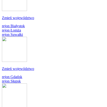
Zmień województwo
rejon Białystok
rejon Łomża
rejon Suwałki
Zmień województwo
rejon Gdańsk
rejon Słupsk