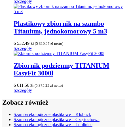
Szczegóły
Plastikowy zbiornik na szambo
Titanium, jednokomorowy 5 m3
6 532,49
zł
(
5 310,97
zł
netto)
Szczegóły
Zbiornik podziemny TITANIUM
EasyFit 3000l
6 611,56
zł
(
5 375,25
zł
netto)
Szczegóły
Zobacz również
Szamba ekologiczne plastikowe – Kłobuck
Szamba ekologiczne plastikowe – Częstochowa
Szamba ekologiczne plastikowe – Lubliniec