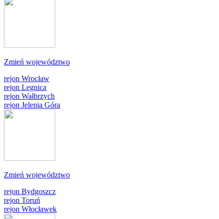
Zmień województwo
rejon Wrocław
rejon Legnica
rejon Wałbrzych
rejon Jelenia Góra
Zmień województwo
rejon Bydgoszcz
rejon Toruń
rejon Włocławek