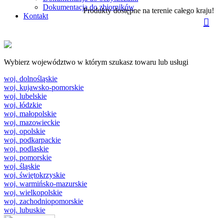
Dokumentacja do zbiorników
Produkty dostępne na terenie całego kraju!
Kontakt
Wybierz województwo w którym szukasz towaru lub usługi
woj. dolnośląskie
woj. kujawsko-pomorskie
woj. lubelskie
woj. łódzkie
woj. małopolskie
woj. mazowieckie
woj. opolskie
woj. podkarpackie
woj. podlaskie
woj. pomorskie
woj. śląskie
woj. świętokrzyskie
woj. warmińsko-mazurskie
woj. wielkopolskie
woj. zachodniopomorskie
woj. lubuskie