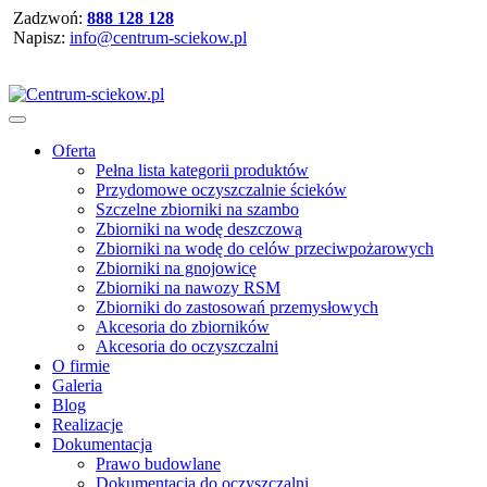
Zadzwoń:
888 128 128
Napisz:
info@centrum-sciekow.pl
Oferta
Pełna lista kategorii produktów
Przydomowe oczyszczalnie ścieków
Szczelne zbiorniki na szambo
Zbiorniki na wodę deszczową
Zbiorniki na wodę do celów przeciwpożarowych
Zbiorniki na gnojowicę
Zbiorniki na nawozy RSM
Zbiorniki do zastosowań przemysłowych
Akcesoria do zbiorników
Akcesoria do oczyszczalni
O firmie
Galeria
Blog
Realizacje
Dokumentacja
Prawo budowlane
Dokumentacja do oczyszczalni