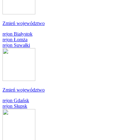
Zmień województwo
rejon Białystok
rejon Łomża
rejon Suwałki
Zmień województwo
rejon Gdańsk
rejon Słupsk