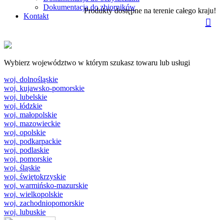
Dokumentacja do zbiorników
Produkty dostępne na terenie całego kraju!
Kontakt
Wybierz województwo w którym szukasz towaru lub usługi
woj. dolnośląskie
woj. kujawsko-pomorskie
woj. lubelskie
woj. łódzkie
woj. małopolskie
woj. mazowieckie
woj. opolskie
woj. podkarpackie
woj. podlaskie
woj. pomorskie
woj. śląskie
woj. świętokrzyskie
woj. warmińsko-mazurskie
woj. wielkopolskie
woj. zachodniopomorskie
woj. lubuskie