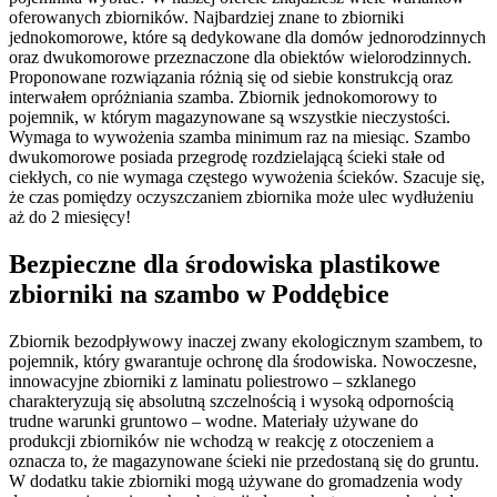
oferowanych zbiorników. Najbardziej znane to zbiorniki
jednokomorowe, które są dedykowane dla domów jednorodzinnych
oraz dwukomorowe przeznaczone dla obiektów wielorodzinnych.
Proponowane rozwiązania różnią się od siebie konstrukcją oraz
interwałem opróżniania szamba. Zbiornik jednokomorowy to
pojemnik, w którym magazynowane są wszystkie nieczystości.
Wymaga to wywożenia szamba minimum raz na miesiąc. Szambo
dwukomorowe posiada przegrodę rozdzielającą ścieki stałe od
ciekłych, co nie wymaga częstego wywożenia ścieków. Szacuje się,
że czas pomiędzy oczyszczaniem zbiornika może ulec wydłużeniu
aż do 2 miesięcy!
Bezpieczne dla środowiska
plastikowe
zbiorniki na szambo
w Poddębice
Zbiornik bezodpływowy inaczej zwany ekologicznym szambem, to
pojemnik, który gwarantuje ochronę dla środowiska. Nowoczesne,
innowacyjne zbiorniki z laminatu poliestrowo – szklanego
charakteryzują się absolutną szczelnością i wysoką odpornością
trudne warunki gruntowo – wodne. Materiały używane do
produkcji zbiorników nie wchodzą w reakcję z otoczeniem a
oznacza to, że magazynowane ścieki nie przedostaną się do gruntu.
W dodatku takie zbiorniki mogą używane do gromadzenia wody