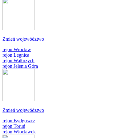
Zmień województwo
rejon Wrocław
rejon Legnica
rejon Wałbrzych
rejon Jelenia Góra
Zmień województwo
rejon Bydgoszcz
rejon Toruń
rejon Włocławek