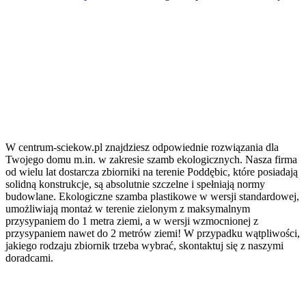
W centrum-sciekow.pl znajdziesz odpowiednie rozwiązania dla
Twojego domu m.in. w zakresie szamb ekologicznych. Nasza firma
od wielu lat dostarcza zbiorniki na terenie Poddębic, które posiadają
solidną konstrukcje, są absolutnie szczelne i spełniają normy
budowlane. Ekologiczne szamba plastikowe w wersji standardowej,
umożliwiają montaż w terenie zielonym z maksymalnym
przysypaniem do 1 metra ziemi, a w wersji wzmocnionej z
przysypaniem nawet do 2 metrów ziemi! W przypadku wątpliwości,
jakiego rodzaju zbiornik trzeba wybrać, skontaktuj się z naszymi
doradcami.