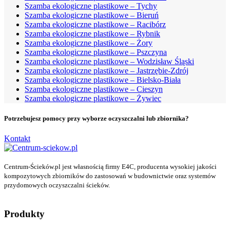
Szamba ekologiczne plastikowe – Tychy
Szamba ekologiczne plastikowe – Bieruń
Szamba ekologiczne plastikowe – Racibórz
Szamba ekologiczne plastikowe – Rybnik
Szamba ekologiczne plastikowe – Żory
Szamba ekologiczne plastikowe – Pszczyna
Szamba ekologiczne plastikowe – Wodzisław Śląski
Szamba ekologiczne plastikowe – Jastrzębie-Zdrój
Szamba ekologiczne plastikowe – Bielsko-Biała
Szamba ekologiczne plastikowe – Cieszyn
Szamba ekologiczne plastikowe – Żywiec
Potrzebujesz pomocy przy wyborze oczyszczalni lub zbiornika?
Kontakt
Centrum-Ścieków.pl jest własnością firmy E4C, producenta wysokiej jakości
kompozytowych zbiorników do zastosowań w budownictwie oraz systemów
przydomowych oczyszczalni ścieków.
Produkty