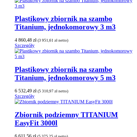
Plastikowy zbiornik na szambo
Titanium, jednokomorowy 3 m3
4 860,48
zł
(
3 951,61
zł
netto)
Szczegóły
Plastikowy zbiornik na szambo
Titanium, jednokomorowy 5 m3
6 532,49
zł
(
5 310,97
zł
netto)
Szczegóły
Zbiornik podziemny TITANIUM
EasyFit 3000l
6 611,56
zł
(
5 375,25
zł
netto)