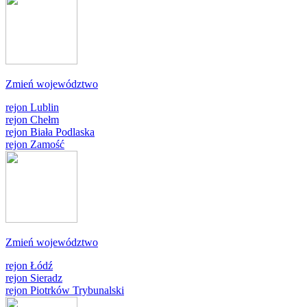
Zmień województwo
rejon Lublin
rejon Chełm
rejon Biała Podlaska
rejon Zamość
Zmień województwo
rejon Łódź
rejon Sieradz
rejon Piotrków Trybunalski