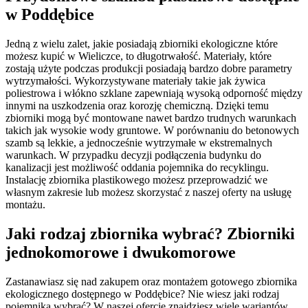
w Poddębice
Jedną z wielu zalet, jakie posiadają zbiorniki ekologiczne które
możesz kupić w Wieliczce, to długotrwałość. Materiały, które
zostają użyte podczas produkcji posiadają bardzo dobre parametry
wytrzymałości. Wykorzystywane materiały takie jak żywica
poliestrowa i włókno szklane zapewniają wysoką odporność między
innymi na uszkodzenia oraz korozję chemiczną. Dzięki temu
zbiorniki mogą być montowane nawet bardzo trudnych warunkach
takich jak wysokie wody gruntowe. W porównaniu do betonowych
szamb są lekkie, a jednocześnie wytrzymałe w ekstremalnych
warunkach. W przypadku decyzji podłączenia budynku do
kanalizacji jest możliwość oddania pojemnika do recyklingu.
Instalację zbiornika plastikowego możesz przeprowadzić we
własnym zakresie lub możesz skorzystać z naszej oferty na usługę
montażu.
Jaki rodzaj zbiornika wybrać?
Zbiorniki
jednokomorowe i dwukomorowe
Zastanawiasz się nad zakupem oraz montażem gotowego zbiornika
ekologicznego dostępnego w Poddębice? Nie wiesz jaki rodzaj
pojemnika wybrać? W naszej ofercie znajdziesz wiele wariantów