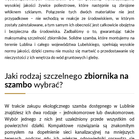
wysokiej jakości żywice poliestrowe, które następnie są zbrojone
włóknem szklanym. Połączenie tych dwóch materiałów nie jest
przypadkowe – nie wchodzą w reakcje ze środowiskiem, w którym
zostały zainstalowane, a tym samym ich obecność jest całkowicie obojętna
i bezpieczna dla środowiska. Zadbaliśmy o to, gwarantując także
maksymalną szczelność zbiorników. Solidne szamba, które montujemy na
terenie Lublina i całego województwa Lubelskiego, spełniają wysokie
normy jakości, dzięki czemu nie musisz się martwić o przedostawanie się
nieczystości z ich wnętrza do wód gruntowych i gleby.
Jaki rodzaj szczelnego
zbiornika na
szambo
wybrać?
W trakcie zakupu ekologicznego szamba dostępnego w Lublinie
znajdziesz ich dwa rodzaje – jednokomorowe lub dwukomorowe.
Wybór jednego z nich jest uzależniony przede wszystkim od
powierzchni działki. Kompaktowe rozwiązania są znakomitym
pomysłem na dopełnienie sieci kanalizacyjnej na mniejszych
terenach, podczas gdy ich większe odpowiedniki sprawdzą się