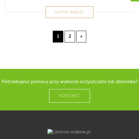
CZYTAJ WIĘCEJ
1
2
»
Potrzebujesz pomocy przy wyborze oczyszczalni lub zbiornika?
KONTAKT