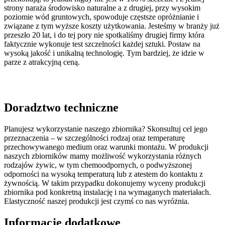
strony naraża środowisko naturalne a z drugiej, przy wysokim
poziomie wód gruntowych, spowoduje częstsze opróżnianie i
związane z tym wyższe koszty użytkowania. Jesteśmy w branży już
przeszło 20 lat, i do tej pory nie spotkaliśmy drugiej firmy która
faktycznie wykonuje test szczelności każdej sztuki. Postaw na
wysoką jakość i unikalną technologię. Tym bardziej, że idzie w
parze z atrakcyjną ceną.
Doradztwo techniczne
Planujesz wykorzystanie naszego zbiornika? Skonsultuj cel jego
przeznaczenia – w szczególności rodzaj oraz temperaturę
przechowywanego medium oraz warunki montażu. W produkcji
naszych zbiorników mamy możliwość wykorzystania różnych
rodzajów żywic, w tym chemoodpornych, o podwyższonej
odporności na wysoką temperaturą lub z atestem do kontaktu z
żywnością. W takim przypadku dokonujemy wyceny produkcji
zbiornika pod konkretną instalację i na wymaganych materiałach.
Elastyczność naszej produkcji jest czymś co nas wyróżnia.
Informacje dodatkowe