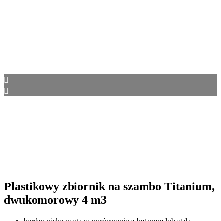
Plastikowy zbiornik na szambo Titanium,
dwukomorowy 4 m3
bardzo niska waga w porównaniu z betonem lub stalą