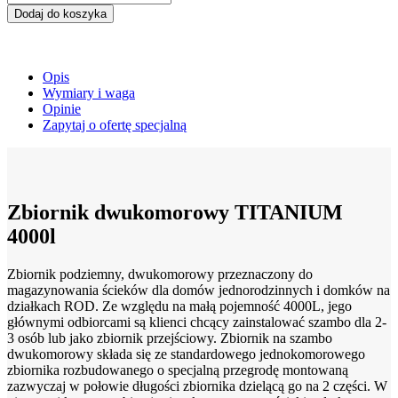
Dodaj do koszyka
Opis
Wymiary i waga
Opinie
Zapytaj o ofertę specjalną
Zbiornik dwukomorowy TITANIUM
4000l
Zbiornik podziemny, dwukomorowy przeznaczony do
magazynowania ścieków dla domów jednorodzinnych i domków na
działkach ROD. Ze względu na małą pojemność 4000L, jego
głównymi odbiorcami są klienci chcący zainstalować szambo dla 2-
3 osób lub jako zbiornik przejściowy. Zbiornik na szambo
dwukomorowy składa się ze standardowego jednokomorowego
zbiornika rozbudowanego o specjalną przegrodę montowaną
zazwyczaj w połowie długości zbiornika dzielącą go na 2 części. W