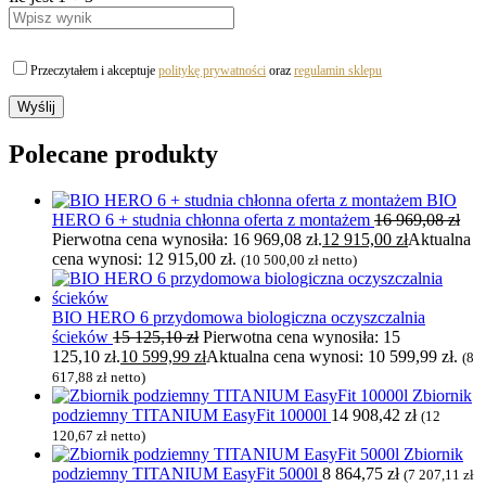
Przeczytałem i akceptuje
politykę prywatności
oraz
regulamin sklepu
Polecane produkty
BIO
HERO 6 + studnia chłonna oferta z montażem
16 969,08
zł
Pierwotna cena wynosiła: 16 969,08 zł.
12 915,00
zł
Aktualna
cena wynosi: 12 915,00 zł.
(
10 500,00
zł
netto)
BIO HERO 6 przydomowa biologiczna oczyszczalnia
ścieków
15 125,10
zł
Pierwotna cena wynosiła: 15
125,10 zł.
10 599,99
zł
Aktualna cena wynosi: 10 599,99 zł.
(
8
617,88
zł
netto)
Zbiornik
podziemny TITANIUM EasyFit 10000l
14 908,42
zł
(
12
120,67
zł
netto)
Zbiornik
podziemny TITANIUM EasyFit 5000l
8 864,75
zł
(
7 207,11
zł