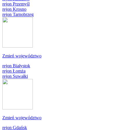
rejon Przemyśl
rejon Krosno
rejon Tarnobrzeg
Zmień województwo
rejon Białystok
rejon Łomża
rejon Suwałki
Zmień województwo
rejon Gdańsk