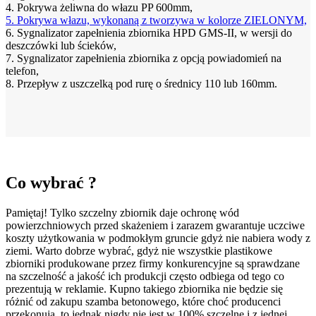
4. Pokrywa żeliwna do włazu PP 600mm,
5. Pokrywa włazu, wykonaną z tworzywa w kolorze ZIELONYM,
6. Sygnalizator zapełnienia zbiornika HPD GMS-II, w wersji do
deszczówki lub ścieków,
7. Sygnalizator zapełnienia zbiornika z opcją powiadomień na
telefon,
8. Przepływ z uszczelką pod rurę o średnicy 110 lub 160mm.
Co wybrać ?
Pamiętaj! Tylko szczelny zbiornik daje ochronę wód
powierzchniowych przed skażeniem i zarazem gwarantuje uczciwe
koszty użytkowania w podmokłym gruncie gdyż nie nabiera wody z
ziemi. Warto dobrze wybrać, gdyż nie wszystkie plastikowe
zbiorniki produkowane przez firmy konkurencyjne są sprawdzane
na szczelność a jakość ich produkcji często odbiega od tego co
prezentują w reklamie. Kupno takiego zbiornika nie będzie się
różnić od zakupu szamba betonowego, które choć producenci
przekonują, to jednak nigdy nie jest w 100% szczelne i z jednej