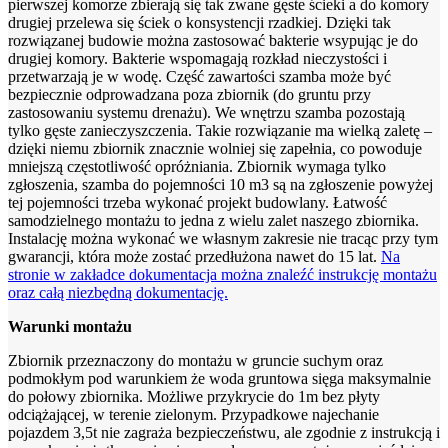
pierwszej komorze zbierają się tak zwane gęste ścieki a do komory
drugiej przelewa się ściek o konsystencji rzadkiej. Dzięki tak
rozwiązanej budowie można zastosować bakterie wsypując je do
drugiej komory. Bakterie wspomagają rozkład nieczystości i
przetwarzają je w wodę. Część zawartości szamba może być
bezpiecznie odprowadzana poza zbiornik (do gruntu przy
zastosowaniu systemu drenażu). We wnętrzu szamba pozostają
tylko gęste zanieczyszczenia. Takie rozwiązanie ma wielką zaletę –
dzięki niemu zbiornik znacznie wolniej się zapełnia, co powoduje
mniejszą częstotliwość opróżniania. Zbiornik wymaga tylko
zgłoszenia, szamba do pojemności 10 m3 są na zgłoszenie powyżej
tej pojemności trzeba wykonać projekt budowlany. Łatwość
samodzielnego montażu to jedna z wielu zalet naszego zbiornika.
Instalację można wykonać we własnym zakresie nie tracąc przy tym
gwarancji, która może zostać przedłużona nawet do 15 lat.
Na
stronie w zakładce dokumentacja można znaleźć instrukcję montażu
oraz całą niezbędną dokumentację.
Warunki montażu
Zbiornik przeznaczony do montażu w gruncie suchym oraz
podmokłym pod warunkiem że woda gruntowa sięga maksymalnie
do połowy zbiornika. Możliwe przykrycie do 1m bez płyty
odciążającej, w terenie zielonym. Przypadkowe najechanie
pojazdem 3,5t nie zagraża bezpieczeństwu, ale zgodnie z instrukcją i