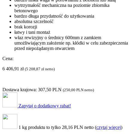
wytrzymałość mechaniczna na poziomie zbiornika
betonowego
bardzo długa przydatność do użytkowania
absolutna szczelność
brak korozji
łatwy i tani montaż
właz rewizyjny o średnicy 600mm z zamkiem
umożliwiającym założenie np. kłódki w celu zabezpieczenia
przed niepożądanym otwarciem
Cena:
6 406,91
zł
(
5 208,87
zł
netto)
Dostawa krajowa: 307,50 PLN
(
250,00 PLN
netto)
Zapytaj o dodatkowy rabat!
1 kg produktu to tylko 28,16 PLN netto (
czytaj więcej
)