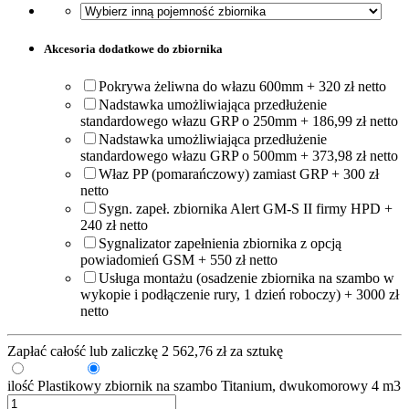
Akcesoria dodatkowe do zbiornika
Pokrywa żeliwna do włazu 600mm + 320 zł netto
Nadstawka umożliwiająca przedłużenie
standardowego włazu GRP o 250mm + 186,99 zł netto
Nadstawka umożliwiająca przedłużenie
standardowego włazu GRP o 500mm + 373,98 zł netto
Właz PP (pomarańczowy) zamiast GRP + 300 zł
netto
Sygn. zapeł. zbiornika Alert GM-S II firmy HPD +
240 zł netto
Sygnalizator zapełnienia zbiornika z opcją
powiadomień GSM + 550 zł netto
Usługa montażu (osadzenie zbiornika na szambo w
wykopie i podłączenie rury, 1 dzień roboczy) + 3000 zł
netto
Zapłać całość lub zaliczkę
2 562,76
zł
za sztukę
Zaliczka
Pełna kwota
ilość Plastikowy zbiornik na szambo Titanium, dwukomorowy 4 m3