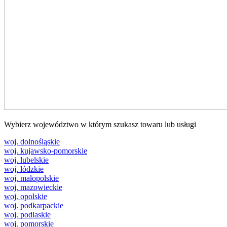
Wybierz województwo w którym szukasz towaru lub usługi
woj. dolnośląskie
woj. kujawsko-pomorskie
woj. lubelskie
woj. łódzkie
woj. małopolskie
woj. mazowieckie
woj. opolskie
woj. podkarpackie
woj. podlaskie
woj. pomorskie