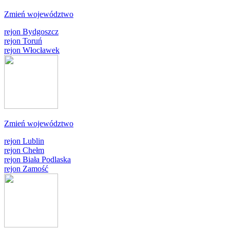
Zmień województwo
rejon Bydgoszcz
rejon Toruń
rejon Włocławek
Zmień województwo
rejon Lublin
rejon Chełm
rejon Biała Podlaska
rejon Zamość