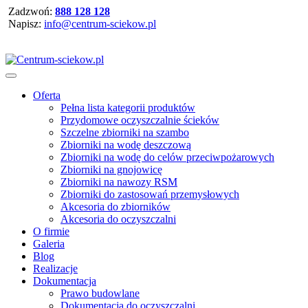
Zadzwoń:
888 128 128
Napisz:
info@centrum-sciekow.pl
Oferta
Pełna lista kategorii produktów
Przydomowe oczyszczalnie ścieków
Szczelne zbiorniki na szambo
Zbiorniki na wodę deszczową
Zbiorniki na wodę do celów przeciwpożarowych
Zbiorniki na gnojowicę
Zbiorniki na nawozy RSM
Zbiorniki do zastosowań przemysłowych
Akcesoria do zbiorników
Akcesoria do oczyszczalni
O firmie
Galeria
Blog
Realizacje
Dokumentacja
Prawo budowlane
Dokumentacja do oczyszczalni