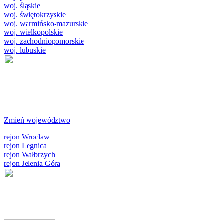
woj. śląskie
woj. świętokrzyskie
woj. warmińsko-mazurskie
woj. wielkopolskie
woj. zachodniopomorskie
woj. lubuskie
Zmień województwo
rejon Wrocław
rejon Legnica
rejon Wałbrzych
rejon Jelenia Góra