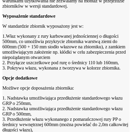
warunkami użytkowania nie zezwalamy na montaż w przejeździe
zbiorników w wersji standardowej.
Wyposażenie standardowe
W standardzie zbiornik wyposażony jest w:
1.Właz wykonany z rury karbowanej jednościennej o długości
500mm, co umożliwia przykrycie zbiornika warstwą ziemi do
600mm (500 + 150 mm siodło włazowe na zbiorniku), z zamkiem
umożliwiającym założenie np. kłódki w celu zabezpieczenia przed
niepożądanym otwarciem
2. Przyłącze uszczelkowe pod rurę o średnicy 110 lub 160mm,
3. Pokrywa włazu, wykonana z tworzywa w kolorze zbiornika.
Opcje dodatkowe
Możliwe opcje doposażenia zbiornika:
1. Nadstawka umożliwiająca przedłużenie standardowego włazu
GRP o 250mm,
2. Nadstawka umożliwiająca przedłużenie standardowego włazu
GRP o 500mm,
3. Przedłużenie włazu wykonanego z pomarańczowej rury PP o
średnicy wewnętrznej 600mm (można powielać do 2,0m całkowitej
długości włazu),