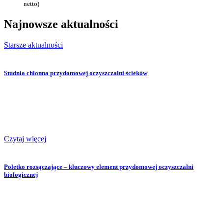
netto)
Najnowsze
aktualności
Starsze aktualności
Studnia chłonna przydomowej oczyszczalni ścieków
Czytaj więcej
Poletko rozsączające – kluczowy element przydomowej oczyszczalni
biologicznej