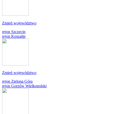
Zmień województwo
rejon Szczecin
rejon Koszalin
Zmień województwo
rejon Zielona Góra
rejon Gorzów Wielkopolski