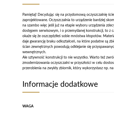
Pamiętaj! Decydując się na przydomową oczyszczalnię ści
zaprojektowane. Oczyszczalnia to urządzenie bardziej sko
na szambo więc jeśli już na etapie wyboru urządzenia zdecy
dostępem serwisowym, i o przemyślanej konstrukcji, to z c
okaże się że oszczędziłeś sobie mnóstwa kłopotów. Materia
daje gwarancję braku odkształceń, na które podatne są zbio
ścian zewnętrznych powodują odklejanie się przyspawany
wewnętrznych.
Ale sztywność konstrukcji to nie wszystko. Warto też zwr
zmodernizowania oczyszczalni w przyszłości w celu dosto
przerobienia na zwykły zbiornik, który wykorzystasz np. n
Informacje dodatkowe
WAGA