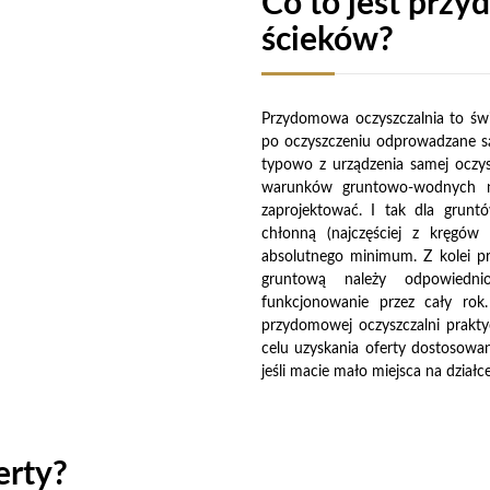
Co to jest prz
ścieków?
Przydomowa oczyszczalnia to świ
po oczyszczeniu odprowadzane są
typowo z urządzenia samej oczys
warunków gruntowo-wodnych na
zaprojektować. I tak dla grun
chłonną (najczęściej z kręgów 
absolutnego minimum. Z kolei p
gruntową należy odpowiedn
funkcjonowanie przez cały rok.
przydomowej oczyszczalni prakt
celu uzyskania oferty dostosowa
jeśli macie mało miejsca na dział
erty?