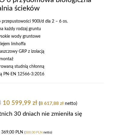
alnia ścieków
o przepustowości 900l/d dla 2 – 6 os.
a każdy rodzaj gruntu
sokie wody gruntowe
lejem Imhoffa
aszczowy GRP z izolacją
 montaż
growaną studnią chłonną
mą PN-EN 12566-3:2016
ł
10 599,99
zł
(
8 617,88
zł
netto)
nich 30 dniach nie zmieniła się
: 369,00 PLN
(
300,00 PLN
netto)