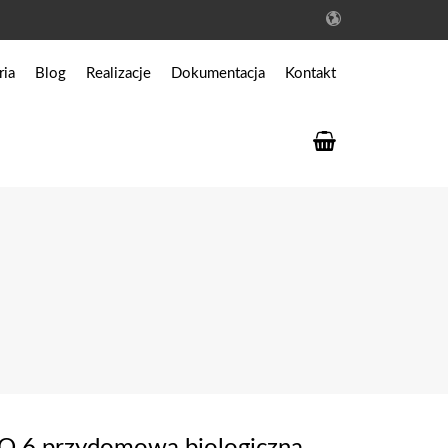
ria
Blog
Realizacje
Dokumentacja
Kontakt
któw
Prawo budowlane
 ścieków
Dokumentacja do oczyszczalni
bo
Dokumentacja do zbiorników
wą
ów przeciwpożarowych
przemysłowych
 6 przydomowa biologiczna