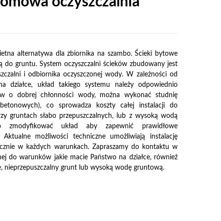
ydomowa oczyszczalnia
etna alternatywa dla zbiornika na szambo. Ścieki bytowe
 do gruntu. System oczyszczalni ścieków zbudowany jest
zczalni i odbiornika oczyszczonej wody. W zależności od
 działce, układ takiego systemu należy odpowiednio
tów o dobrej chłonności wody, można wykonać studnię
betonowych), co sprowadza koszty całej instalacji do
rzy gruntach słabo przepuszczalnych, lub z wysoką wodą
io zmodyfikować układ aby zapewnić prawidłowe
 Aktualne możliwości techniczne umożliwiają instalację
ycznie w każdych warunkach. Zapraszamy do kontaktu w
nej do warunków jakie macie Państwo na działce, również
ce, nieprzepuszczalny grunt lub wysoką wodę gruntową.