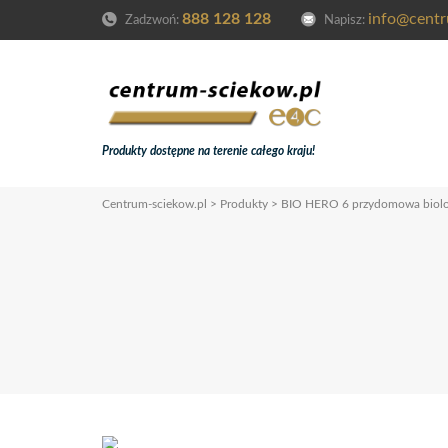
888 128 128
info@centr
Zadzwoń:
Napisz:
Produkty dostępne na terenie całego kraju!
Centrum-sciekow.pl
>
Produkty
>
BIO HERO 6 przydomowa biolog