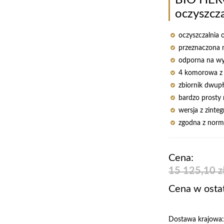
oczyszcz
oczyszczalnia 
przeznaczona n
odporna na wy
4 komorowa z 
zbiornik dwupł
bardzo prosty
wersja z zinte
zgodna z nor
Cena:
15 125,10
z
Cena w ostat
Dostawa krajowa