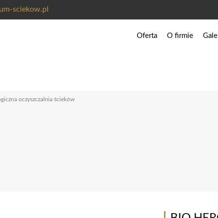
um-sciekow.pl
Oferta
O firmie
Gale
Pełna lista kategorii produ
Przydomowe oczyszczalnie
Szczelne zbiorniki na szam
iczna oczyszczalnia ścieków
Zbiorniki na wodę deszczo
Zbiorniki na wodę do cel
Zbiorniki na gnojowicę
Zbiorniki na nawozy RSM
Zbiorniki do zastosowań 
Akcesoria do zbiorników
Akcesoria do oczyszczalni
BIO HERO