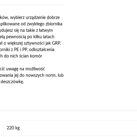
eków, wybierz urządzenie dobrze
mplikowane od zwykłego zbiornika
dujesz się na takie z łatwym
ałą pewnością po kilku latach
ł o większej sztywności jak GRP,
rniki z PE i PP, odkształcenia
ch do nich ścian komór
ócić uwagę na możliwość
sowania jej do nowszych norm, lub
a deszczówkę.
220 kg