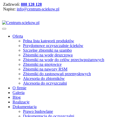
Zadzwoń:
888 128 128
Napisz:
info@centrum-sciekow.pl
Oferta
Pełna lista kategorii produktów
Przydomowe oczyszczalnie ścieków
Szczelne zbiorniki na szambo
Zbiorniki na wodę deszczową
Zbiorniki na wodę do celów przeciwpożarowych
Zbiorniki na gnojowicę
Zbiorniki na nawozy RSM
Zbiorniki do zastosowań przemysłowych
Akcesoria do zbiorników
Akcesoria do oczyszczalni
O firmie
Galeria
Blog
Realizacje
Dokumentacja
Prawo budowlane
Dokumentacja do oczyszczalni