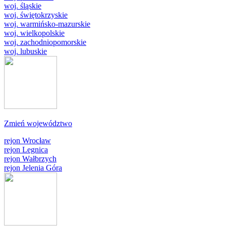
woj. śląskie
woj. świętokrzyskie
woj. warmińsko-mazurskie
woj. wielkopolskie
woj. zachodniopomorskie
woj. lubuskie
Zmień województwo
rejon Wrocław
rejon Legnica
rejon Wałbrzych
rejon Jelenia Góra