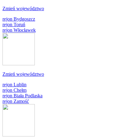
Zmień województwo
rejon Bydgoszcz
rejon Toruń
rejon Włocławek
Zmień województwo
rejon Lublin
rejon Chełm
rejon Biała Podlaska
rejon Zamość