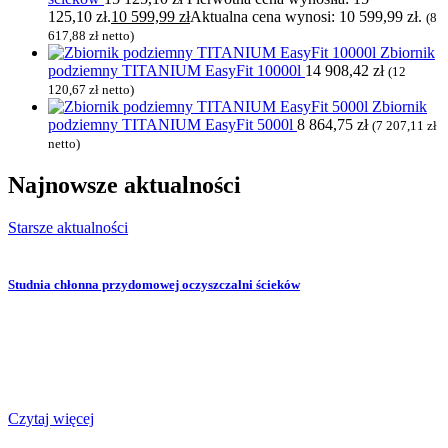
125,10 zł.
10 599,99
zł
Aktualna cena wynosi: 10 599,99 zł.
(
8
617,88
zł
netto)
Zbiornik
podziemny TITANIUM EasyFit 10000l
14 908,42
zł
(
12
120,67
zł
netto)
Zbiornik
podziemny TITANIUM EasyFit 5000l
8 864,75
zł
(
7 207,11
zł
netto)
Najnowsze
aktualności
Starsze aktualności
Studnia chłonna przydomowej oczyszczalni ścieków
Czytaj więcej