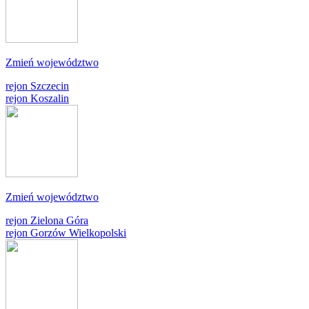
Zmień województwo
rejon Szczecin
rejon Koszalin
Zmień województwo
rejon Zielona Góra
rejon Gorzów Wielkopolski