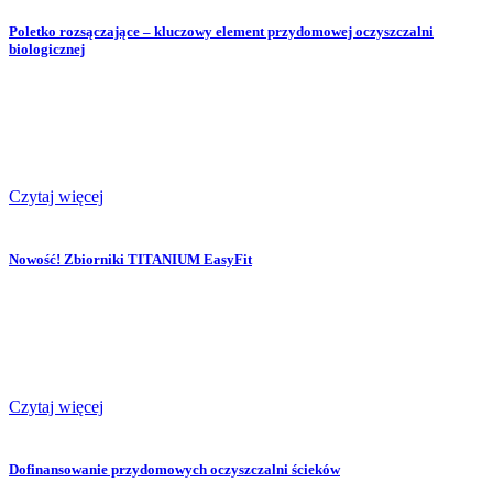
Poletko rozsączające – kluczowy element przydomowej oczyszczalni
biologicznej
Czytaj więcej
Nowość! Zbiorniki TITANIUM EasyFit
Czytaj więcej
Dofinansowanie przydomowych oczyszczalni ścieków