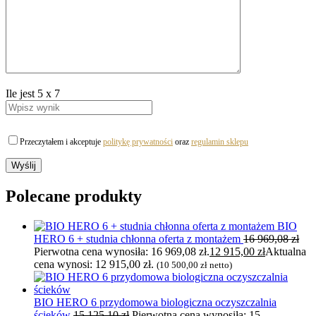
Ile jest
5
x
7
Przeczytałem i akceptuje
politykę prywatności
oraz
regulamin sklepu
Polecane produkty
BIO
HERO 6 + studnia chłonna oferta z montażem
16 969,08
zł
Pierwotna cena wynosiła: 16 969,08 zł.
12 915,00
zł
Aktualna
cena wynosi: 12 915,00 zł.
(
10 500,00
zł
netto)
BIO HERO 6 przydomowa biologiczna oczyszczalnia
ścieków
15 125,10
zł
Pierwotna cena wynosiła: 15