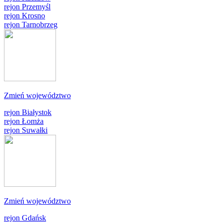
rejon Przemyśl
rejon Krosno
rejon Tarnobrzeg
Zmień województwo
rejon Białystok
rejon Łomża
rejon Suwałki
Zmień województwo
rejon Gdańsk