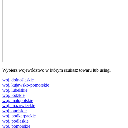
Wybierz województwo w którym szukasz towaru lub usługi
woj. dolnośląskie
woj. kujawsko-pomorskie
woj. lubelskie
woj. łódzkie
woj. małopolskie
woj. mazowieckie
woj. opolskie
woj. podkarpackie
woj. podlaskie
woj. pomorskie