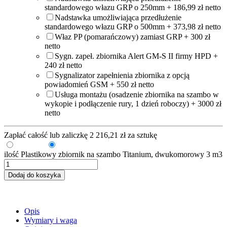
standardowego włazu GRP o 250mm + 186,99 zł netto
Nadstawka umożliwiająca przedłużenie
standardowego włazu GRP o 500mm + 373,98 zł netto
Właz PP (pomarańczowy) zamiast GRP + 300 zł
netto
Sygn. zapeł. zbiornika Alert GM-S II firmy HPD +
240 zł netto
Sygnalizator zapełnienia zbiornika z opcją
powiadomień GSM + 550 zł netto
Usługa montażu (osadzenie zbiornika na szambo w
wykopie i podłączenie rury, 1 dzień roboczy) + 3000 zł
netto
Zapłać całość lub zaliczkę
2 216,21
zł
za sztukę
Zaliczka
Pełna kwota
ilość Plastikowy zbiornik na szambo Titanium, dwukomorowy 3 m3
Dodaj do koszyka
Opis
Wymiary i waga