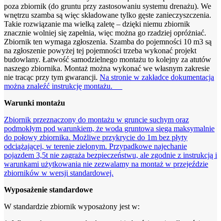
poza zbiornik (do gruntu przy zastosowaniu systemu drenażu). We
wnętrzu szamba są więc składowane tylko gęste zanieczyszczenia.
Takie rozwiązanie ma wielką zaletę – dzięki niemu zbiornik
znacznie wolniej się zapełnia, więc można go rzadziej opróżniać.
Zbiornik ten wymaga zgłoszenia. Szamba do pojemności 10 m3 są
na zgłoszenie powyżej tej pojemności trzeba wykonać projekt
budowlany. Łatwość samodzielnego montażu to kolejny za atutów
naszego zbiornika. Montaż można wykonać we własnym zakresie
nie tracąc przy tym gwarancji.
Na stronie w zakładce dokumentacja
można znaleźć instrukcję montażu.
Warunki montażu
Zbiornik przeznaczony do montażu w gruncie suchym oraz
podmokłym pod warunkiem, że woda gruntowa sięga maksymalnie
do połowy zbiornika. Możliwe przykrycie do 1m bez płyty
odciążającej, w terenie zielonym. Przypadkowe najechanie
pojazdem 3,5t nie zagraża bezpieczeństwu, ale zgodnie z instrukcją i
warunkami użytkowania nie zezwalamy na montaż w przejeździe
zbiorników w wersji standardowej.
Wyposażenie standardowe
W standardzie zbiornik wyposażony jest w: