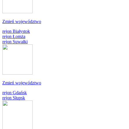
Zmień województwo
rejon Białystok
rejon Łomża
rejon Suwałki
Zmień województwo
rejon Gdańsk
rejon Słupsk