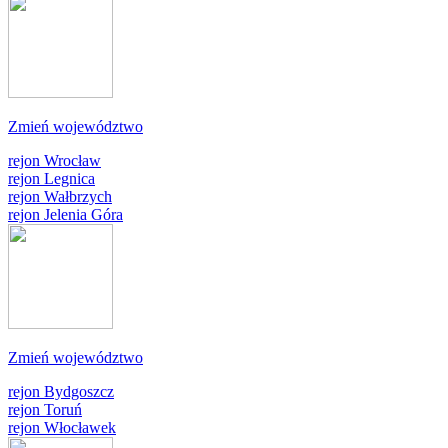
Zmień województwo
rejon Wrocław
rejon Legnica
rejon Wałbrzych
rejon Jelenia Góra
Zmień województwo
rejon Bydgoszcz
rejon Toruń
rejon Włocławek