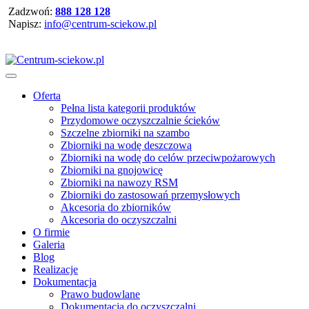
Zadzwoń:
888 128 128
Napisz:
info@centrum-sciekow.pl
Oferta
Pełna lista kategorii produktów
Przydomowe oczyszczalnie ścieków
Szczelne zbiorniki na szambo
Zbiorniki na wodę deszczową
Zbiorniki na wodę do celów przeciwpożarowych
Zbiorniki na gnojowicę
Zbiorniki na nawozy RSM
Zbiorniki do zastosowań przemysłowych
Akcesoria do zbiorników
Akcesoria do oczyszczalni
O firmie
Galeria
Blog
Realizacje
Dokumentacja
Prawo budowlane
Dokumentacja do oczyszczalni