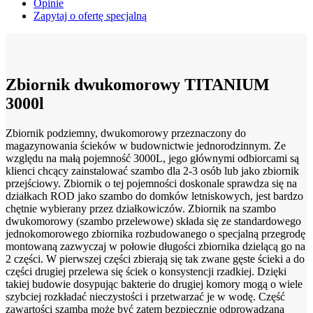
Opinie
Zapytaj o ofertę specjalną
Zbiornik dwukomorowy TITANIUM
3000l
Zbiornik podziemny, dwukomorowy przeznaczony do
magazynowania ścieków w budownictwie jednorodzinnym. Ze
względu na małą pojemność 3000L, jego głównymi odbiorcami są
klienci chcący zainstalować szambo dla 2-3 osób lub jako zbiornik
przejściowy. Zbiornik o tej pojemności doskonale sprawdza się na
działkach ROD jako szambo do domków letniskowych, jest bardzo
chętnie wybierany przez działkowiczów. Zbiornik na szambo
dwukomorowy (szambo przelewowe) składa się ze standardowego
jednokomorowego zbiornika rozbudowanego o specjalną przegrodę
montowaną zazwyczaj w połowie długości zbiornika dzielącą go na
2 części. W pierwszej części zbierają się tak zwane gęste ścieki a do
części drugiej przelewa się ściek o konsystencji rzadkiej. Dzięki
takiej budowie dosypując bakterie do drugiej komory mogą o wiele
szybciej rozkładać nieczystości i przetwarzać je w wodę. Część
zawartości szamba może być zatem bezpiecznie odprowadzana