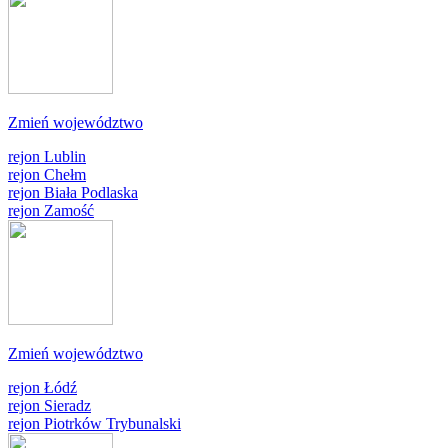
Zmień województwo
rejon Lublin
rejon Chełm
rejon Biała Podlaska
rejon Zamość
Zmień województwo
rejon Łódź
rejon Sieradz
rejon Piotrków Trybunalski