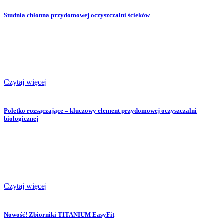
Studnia chłonna przydomowej oczyszczalni ścieków
Czytaj więcej
Poletko rozsączające – kluczowy element przydomowej oczyszczalni
biologicznej
Czytaj więcej
Nowość! Zbiorniki TITANIUM EasyFit