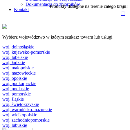
Dokumentacja do zbiorników
Produkty dostępne na terenie całego kraju!
Kontakt
Wybierz województwo w którym szukasz towaru lub usługi
woj. dolnośląskie
woj. kujawsko-pomorskie
woj. lubelskie
woj. łódzkie
woj. małopolskie
woj. mazowieckie
woj. opolskie
woj. podkarpackie
woj. podlaskie
woj. pomorskie
woj. śląskie
woj. świętokrzyskie
woj. warmińsko-mazurskie
woj. wielkopolskie
woj. zachodniopomorskie
woj. lubuskie