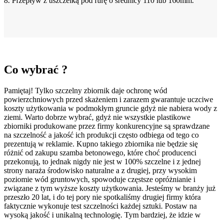
8. Przepływ z uszczelką pod rurę o średnicy 110 lub 160mm.
Co wybrać ?
Pamiętaj! Tylko szczelny zbiornik daje ochronę wód
powierzchniowych przed skażeniem i zarazem gwarantuje uczciwe
koszty użytkowania w podmokłym gruncie gdyż nie nabiera wody z
ziemi. Warto dobrze wybrać, gdyż nie wszystkie plastikowe
zbiorniki produkowane przez firmy konkurencyjne są sprawdzane
na szczelność a jakość ich produkcji często odbiega od tego co
prezentują w reklamie. Kupno takiego zbiornika nie będzie się
różnić od zakupu szamba betonowego, które choć producenci
przekonują, to jednak nigdy nie jest w 100% szczelne i z jednej
strony naraża środowisko naturalne a z drugiej, przy wysokim
poziomie wód gruntowych, spowoduje częstsze opróżnianie i
związane z tym wyższe koszty użytkowania. Jesteśmy w branży już
przeszło 20 lat, i do tej pory nie spotkaliśmy drugiej firmy która
faktycznie wykonuje test szczelności każdej sztuki. Postaw na
wysoką jakość i unikalną technologię. Tym bardziej, że idzie w