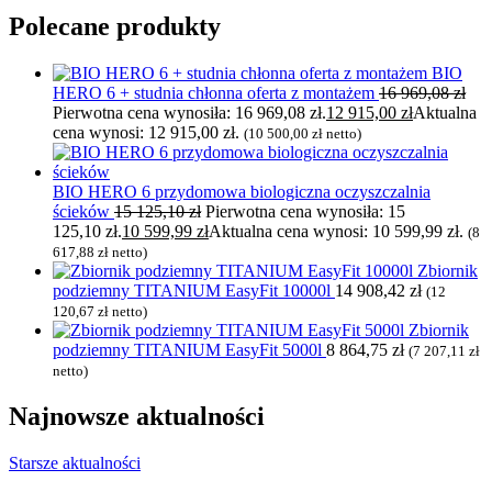
Polecane produkty
BIO
HERO 6 + studnia chłonna oferta z montażem
16 969,08
zł
Pierwotna cena wynosiła: 16 969,08 zł.
12 915,00
zł
Aktualna
cena wynosi: 12 915,00 zł.
(
10 500,00
zł
netto)
BIO HERO 6 przydomowa biologiczna oczyszczalnia
ścieków
15 125,10
zł
Pierwotna cena wynosiła: 15
125,10 zł.
10 599,99
zł
Aktualna cena wynosi: 10 599,99 zł.
(
8
617,88
zł
netto)
Zbiornik
podziemny TITANIUM EasyFit 10000l
14 908,42
zł
(
12
120,67
zł
netto)
Zbiornik
podziemny TITANIUM EasyFit 5000l
8 864,75
zł
(
7 207,11
zł
netto)
Najnowsze
aktualności
Starsze aktualności