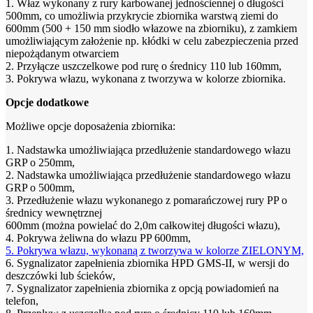
1. Właz wykonany z rury karbowanej jednościennej o długości
500mm, co umożliwia przykrycie zbiornika warstwą ziemi do
600mm (500 + 150 mm siodło włazowe na zbiorniku), z zamkiem
umożliwiającym założenie np. kłódki w celu zabezpieczenia przed
niepożądanym otwarciem
2. Przyłącze uszczelkowe pod rurę o średnicy 110 lub 160mm,
3. Pokrywa włazu, wykonana z tworzywa w kolorze zbiornika.
Opcje dodatkowe
Możliwe opcje doposażenia zbiornika:
1. Nadstawka umożliwiająca przedłużenie standardowego włazu
GRP o 250mm,
2. Nadstawka umożliwiająca przedłużenie standardowego włazu
GRP o 500mm,
3. Przedłużenie włazu wykonanego z pomarańczowej rury PP o
średnicy wewnętrznej
600mm (można powielać do 2,0m całkowitej długości włazu),
4. Pokrywa żeliwna do włazu PP 600mm,
5. Pokrywa włazu, wykonaną z tworzywa w kolorze ZIELONYM,
6. Sygnalizator zapełnienia zbiornika HPD GMS-II, w wersji do
deszczówki lub ścieków,
7. Sygnalizator zapełnienia zbiornika z opcją powiadomień na
telefon,