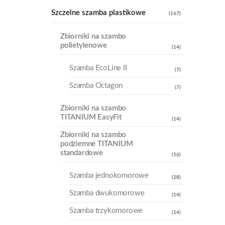
Szczelne szamba plastikowe
(167)
Zbiorniki na szambo
polietylenowe
(14)
Szamba EcoLine II
(7)
Szamba Octagon
(7)
Zbiorniki na szambo
TITANIUM EasyFit
(14)
Zbiorniki na szambo
podziemne TITANIUM
standardowe
(56)
Szamba jednokomorowe
(28)
Szamba dwukomorowe
(14)
Szamba trzykomorowe
(14)