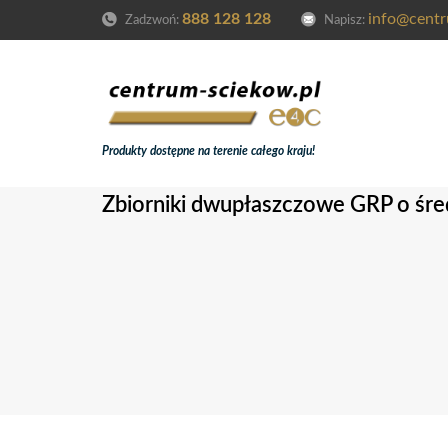
888 128 128
info@centr
Zadzwoń:
Napisz:
Produkty dostępne na terenie całego kraju!
Zbiorniki dwupłaszczowe GRP o śr