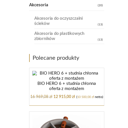
Akcesoria
(20)
Akcesoria do oczyszczalni
ścieków
(13)
Akcesoria do plastikowych
zbiorników
(13)
Polecane produkty
BIO HERO 6 + studnia chłonna
oferta z montażem
16 969,08
zł
12 915,00
zł
(
10 500,00
zł
netto)