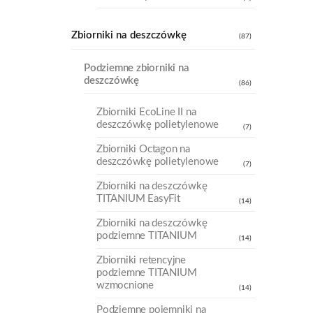
Zbiorniki na deszczówkę
(87)
Podziemne zbiorniki na
deszczówkę
(86)
Zbiorniki EcoLine II na
deszczówkę polietylenowe
(7)
Zbiorniki Octagon na
deszczówkę polietylenowe
(7)
Zbiorniki na deszczówkę
TITANIUM EasyFit
(14)
Zbiorniki na deszczówkę
podziemne TITANIUM
(14)
Zbiorniki retencyjne
podziemne TITANIUM
wzmocnione
(14)
Podziemne pojemniki na