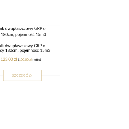
nik dwupłaszczowy GRP o
icy 180cm, pojemność 15m3
123,00
zł
(
100,00
zł
netto)
SZCZEGÓŁY