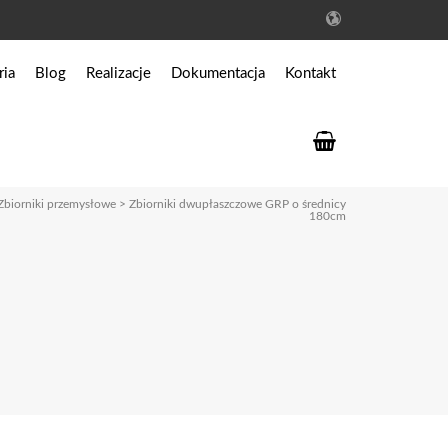
ria
Blog
Realizacje
Dokumentacja
Kontakt
któw
Prawo budowlane
 ścieków
Dokumentacja do oczyszczalni
bo
Dokumentacja do zbiorników
Zbiorniki przemysłowe
>
Zbiorniki dwupłaszczowe GRP o średnicy
180cm
wą
ów przeciwpożarowych
przemysłowych