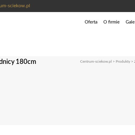
um-sciekow.pl
Oferta
O firmie
Gale
Pełna lista kategorii produ
Przydomowe oczyszczalnie
Szczelne zbiorniki na szam
ednicy 180cm
Centrum-sciekow.pl
>
Produkty
>
Zbiorniki na wodę deszczo
Zbiorniki na wodę do cel
Zbiorniki na gnojowicę
Zbiorniki na nawozy RSM
Zbiorniki do zastosowań 
Akcesoria do zbiorników
Akcesoria do oczyszczalni