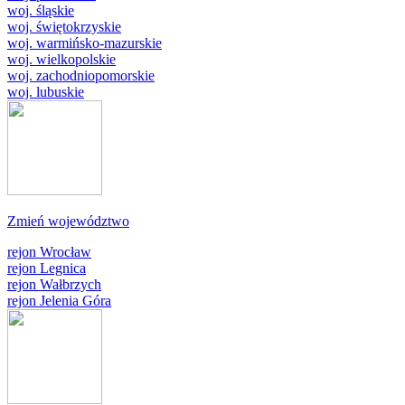
woj. śląskie
woj. świętokrzyskie
woj. warmińsko-mazurskie
woj. wielkopolskie
woj. zachodniopomorskie
woj. lubuskie
Zmień województwo
rejon Wrocław
rejon Legnica
rejon Wałbrzych
rejon Jelenia Góra