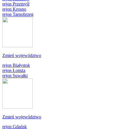
rejon Przemyśl
rejon Krosno
rejon Tarnobrzeg
Zmień województwo
rejon Białystok
rejon Łomża
rejon Suwałki
Zmień województwo
rejon Gdańsk