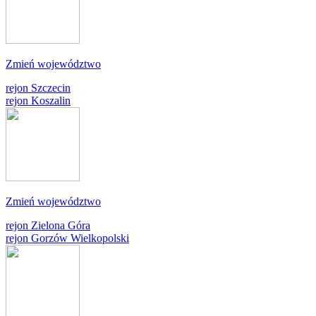
Zmień województwo
rejon Szczecin
rejon Koszalin
Zmień województwo
rejon Zielona Góra
rejon Gorzów Wielkopolski