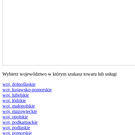
Wybierz województwo w którym szukasz towaru lub usługi
woj. dolnośląskie
woj. kujawsko-pomorskie
woj. lubelskie
woj. łódzkie
woj. małopolskie
woj. mazowieckie
woj. opolskie
woj. podkarpackie
woj. podlaskie
woj. pomorskie