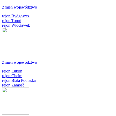
Zmień województwo
rejon Bydgoszcz
rejon Toruń
rejon Włocławek
Zmień województwo
rejon Lublin
rejon Chełm
rejon Biała Podlaska
rejon Zamość