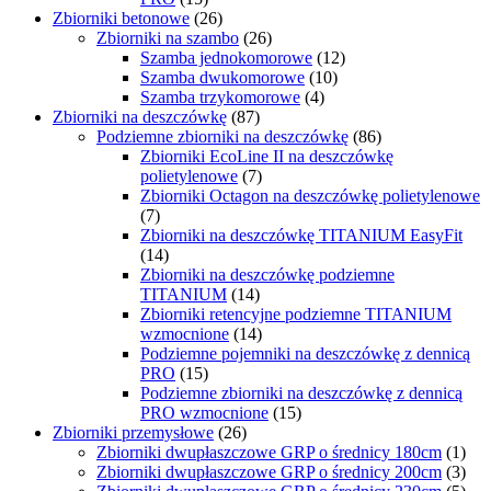
Zbiorniki betonowe
(26)
Zbiorniki na szambo
(26)
Szamba jednokomorowe
(12)
Szamba dwukomorowe
(10)
Szamba trzykomorowe
(4)
Zbiorniki na deszczówkę
(87)
Podziemne zbiorniki na deszczówkę
(86)
Zbiorniki EcoLine II na deszczówkę
polietylenowe
(7)
Zbiorniki Octagon na deszczówkę polietylenowe
(7)
Zbiorniki na deszczówkę TITANIUM EasyFit
(14)
Zbiorniki na deszczówkę podziemne
TITANIUM
(14)
Zbiorniki retencyjne podziemne TITANIUM
wzmocnione
(14)
Podziemne pojemniki na deszczówkę z dennicą
PRO
(15)
Podziemne zbiorniki na deszczówkę z dennicą
PRO wzmocnione
(15)
Zbiorniki przemysłowe
(26)
Zbiorniki dwupłaszczowe GRP o średnicy 180cm
(1)
Zbiorniki dwupłaszczowe GRP o średnicy 200cm
(3)