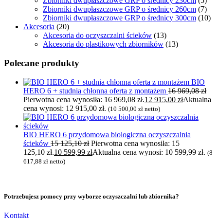
Zbiorniki dwupłaszczowe GRP o średnicy 230cm
(5)
Zbiorniki dwupłaszczowe GRP o średnicy 260cm
(7)
Zbiorniki dwupłaszczowe GRP o średnicy 300cm
(10)
Akcesoria
(20)
Akcesoria do oczyszczalni ścieków
(13)
Akcesoria do plastikowych zbiorników
(13)
Polecane produkty
BIO
HERO 6 + studnia chłonna oferta z montażem
16 969,08
zł
Pierwotna cena wynosiła: 16 969,08 zł.
12 915,00
zł
Aktualna
cena wynosi: 12 915,00 zł.
(
10 500,00
zł
netto)
BIO HERO 6 przydomowa biologiczna oczyszczalnia
ścieków
15 125,10
zł
Pierwotna cena wynosiła: 15
125,10 zł.
10 599,99
zł
Aktualna cena wynosi: 10 599,99 zł.
(
8
617,88
zł
netto)
Potrzebujesz pomocy przy wyborze oczyszczalni lub zbiornika?
Kontakt