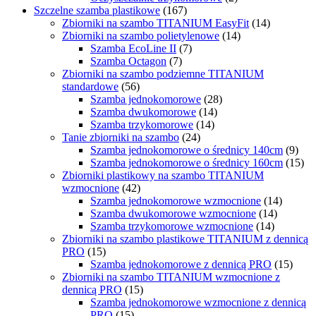
Szczelne szamba plastikowe
(167)
Zbiorniki na szambo TITANIUM EasyFit
(14)
Zbiorniki na szambo polietylenowe
(14)
Szamba EcoLine II
(7)
Szamba Octagon
(7)
Zbiorniki na szambo podziemne TITANIUM
standardowe
(56)
Szamba jednokomorowe
(28)
Szamba dwukomorowe
(14)
Szamba trzykomorowe
(14)
Tanie zbiorniki na szambo
(24)
Szamba jednokomorowe o średnicy 140cm
(9)
Szamba jednokomorowe o średnicy 160cm
(15)
Zbiorniki plastikowy na szambo TITANIUM
wzmocnione
(42)
Szamba jednokomorowe wzmocnione
(14)
Szamba dwukomorowe wzmocnione
(14)
Szamba trzykomorowe wzmocnione
(14)
Zbiorniki na szambo plastikowe TITANIUM z dennicą
PRO
(15)
Szamba jednokomorowe z dennicą PRO
(15)
Zbiorniki na szambo TITANIUM wzmocnione z
dennicą PRO
(15)
Szamba jednokomorowe wzmocnione z dennicą
PRO
(15)