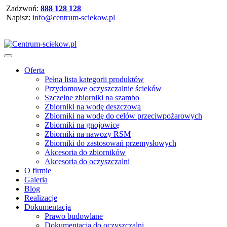
Zadzwoń:
888 128 128
Napisz:
info@centrum-sciekow.pl
Oferta
Pełna lista kategorii produktów
Przydomowe oczyszczalnie ścieków
Szczelne zbiorniki na szambo
Zbiorniki na wodę deszczową
Zbiorniki na wodę do celów przeciwpożarowych
Zbiorniki na gnojowicę
Zbiorniki na nawozy RSM
Zbiorniki do zastosowań przemysłowych
Akcesoria do zbiorników
Akcesoria do oczyszczalni
O firmie
Galeria
Blog
Realizacje
Dokumentacja
Prawo budowlane
Dokumentacja do oczyszczalni