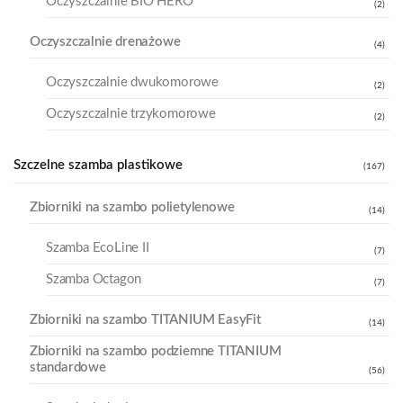
Oczyszczalnie BIO HERO
(2)
Oczyszczalnie drenażowe
(4)
Oczyszczalnie dwukomorowe
(2)
Oczyszczalnie trzykomorowe
(2)
Szczelne szamba plastikowe
(167)
Zbiorniki na szambo polietylenowe
(14)
Szamba EcoLine II
(7)
Szamba Octagon
(7)
Zbiorniki na szambo TITANIUM EasyFit
(14)
Zbiorniki na szambo podziemne TITANIUM
standardowe
(56)