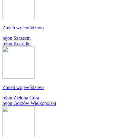
Zmień województwo
rejon Szczecin
rejon Koszalin
Zmień województwo
rejon Zielona Góra
rejon Gorzów Wielkopolski