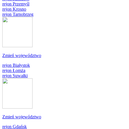
rejon Przemyśl
rejon Krosno
rejon Tarnobrzeg
Zmień województwo
rejon Białystok
rejon Łomża
rejon Suwałki
Zmień województwo
rejon Gdańsk