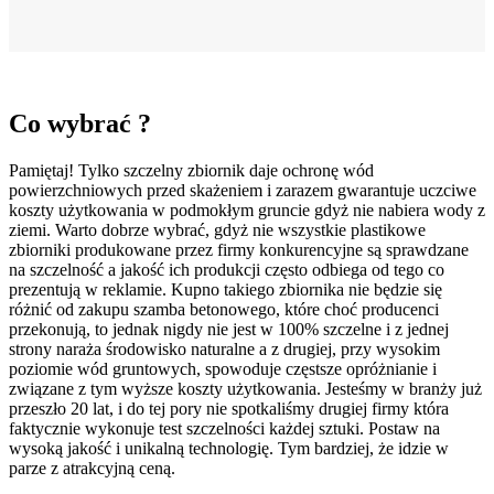
Co wybrać ?
Pamiętaj! Tylko szczelny zbiornik daje ochronę wód
powierzchniowych przed skażeniem i zarazem gwarantuje uczciwe
koszty użytkowania w podmokłym gruncie gdyż nie nabiera wody z
ziemi. Warto dobrze wybrać, gdyż nie wszystkie plastikowe
zbiorniki produkowane przez firmy konkurencyjne są sprawdzane
na szczelność a jakość ich produkcji często odbiega od tego co
prezentują w reklamie. Kupno takiego zbiornika nie będzie się
różnić od zakupu szamba betonowego, które choć producenci
przekonują, to jednak nigdy nie jest w 100% szczelne i z jednej
strony naraża środowisko naturalne a z drugiej, przy wysokim
poziomie wód gruntowych, spowoduje częstsze opróżnianie i
związane z tym wyższe koszty użytkowania. Jesteśmy w branży już
przeszło 20 lat, i do tej pory nie spotkaliśmy drugiej firmy która
faktycznie wykonuje test szczelności każdej sztuki. Postaw na
wysoką jakość i unikalną technologię. Tym bardziej, że idzie w
parze z atrakcyjną ceną.