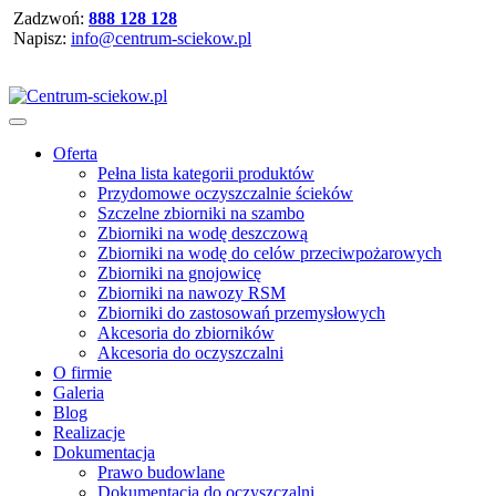
Zadzwoń:
888 128 128
Napisz:
info@centrum-sciekow.pl
Oferta
Pełna lista kategorii produktów
Przydomowe oczyszczalnie ścieków
Szczelne zbiorniki na szambo
Zbiorniki na wodę deszczową
Zbiorniki na wodę do celów przeciwpożarowych
Zbiorniki na gnojowicę
Zbiorniki na nawozy RSM
Zbiorniki do zastosowań przemysłowych
Akcesoria do zbiorników
Akcesoria do oczyszczalni
O firmie
Galeria
Blog
Realizacje
Dokumentacja
Prawo budowlane
Dokumentacja do oczyszczalni