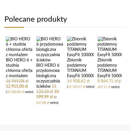
Polecane produkty
BIO HERO 6 +
Zbiornik
Zbiornik
studnia
BIO HERO 6
podziemny
podziemny
chłonna oferta
przydomowa
TITANIUM
TITANIUM
z montażem
biologiczna
EasyFit 10000l
EasyFit 5000l
16 969,08
zł
oczyszczalnia
14 908,42
zł
8 864,75
zł
(
7
12 915,00
zł
ścieków
15
(
12 120,67
zł
netto)
207,11
zł
netto)
125,10
zł
10
(
10 500,00
zł
netto)
599,99
zł
(
8
617,88
zł
netto)