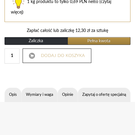
1 kg produktu to tylko 0,69 PLN netto (
czytaj
więcej
)
Zapłać całość lub zaliczkę
12,30
zł
za sztukę
Zaliczka
Pełna kwota
DODAJ DO KOSZYKA
Opis
Wymiary i waga
Opinie
Zapytaj o ofertę specjalną