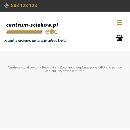
888 128 128
Produkty dostępne na terenie całego kraju!
Centrum-sciekow.pl
>
Produkty
>
Zbiornik dwupłaszczowy GRP o średnicy
300cm, pojemność 30m3