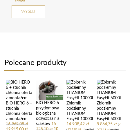
sklepu
Polecane produkty
BIO HERO 6
BIO HERO 6 +
Zbiornik
Zbiornik
przydomowa
studnia
podziemny
podziemny
biologiczna
chłonna oferta
TITANIUM
TITANIUM
oczyszczalnia
z montażem
EasyFit 10000l
EasyFit 5000l
ścieków
15
16 969,08
zł
14 908,42
zł
8 864,75
zł
(
7
125,10
zł
10
12 915,00
zł
(
12 120,67
zł
netto)
207,11
zł
netto)