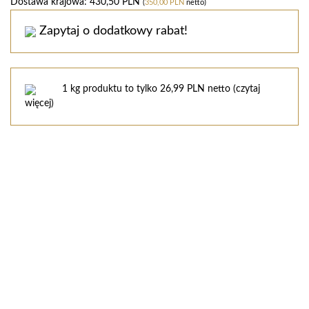
Dostawa krajowa: 430,50 PLN
(
350,00 PLN
netto)
Zapytaj o dodatkowy rabat!
1 kg produktu to tylko 26,99 PLN netto (
czytaj
więcej
)