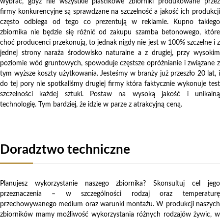
wybrać, gdyż nie wszystkie plastikowe zbiorniki produkowane przez
firmy konkurencyjne są sprawdzane na szczelność a jakość ich produkcji
często odbiega od tego co prezentują w reklamie. Kupno takiego
zbiornika nie będzie się różnić od zakupu szamba betonowego, które
choć producenci przekonują, to jednak nigdy nie jest w 100% szczelne i z
jednej strony naraża środowisko naturalne a z drugiej, przy wysokim
poziomie wód gruntowych, spowoduje częstsze opróżnianie i związane z
tym wyższe koszty użytkowania. Jesteśmy w branży już przeszło 20 lat, i
do tej pory nie spotkaliśmy drugiej firmy która faktycznie wykonuje test
szczelności każdej sztuki. Postaw na wysoką jakość i unikalną
technologię. Tym bardziej, że idzie w parze z atrakcyjną ceną.
Doradztwo techniczne
Planujesz wykorzystanie naszego zbiornika? Skonsultuj cel jego
przeznaczenia – w szczególności rodzaj oraz temperaturę
przechowywanego medium oraz warunki montażu. W produkcji naszych
zbiorników mamy możliwość wykorzystania różnych rodzajów żywic, w