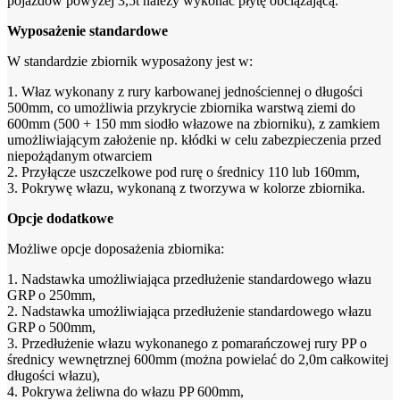
pojazdów powyżej 3,5t należy wykonać płytę obciążającą.
Wyposażenie standardowe
W standardzie zbiornik wyposażony jest w:
1. Właz wykonany z rury karbowanej jednościennej o długości
500mm, co umożliwia przykrycie zbiornika warstwą ziemi do
600mm (500 + 150 mm siodło włazowe na zbiorniku), z zamkiem
umożliwiającym założenie np. kłódki w celu zabezpieczenia przed
niepożądanym otwarciem
2. Przyłącze uszczelkowe pod rurę o średnicy 110 lub 160mm,
3. Pokrywę włazu, wykonaną z tworzywa w kolorze zbiornika.
Opcje dodatkowe
Możliwe opcje doposażenia zbiornika:
1. Nadstawka umożliwiająca przedłużenie standardowego włazu
GRP o 250mm,
2. Nadstawka umożliwiająca przedłużenie standardowego włazu
GRP o 500mm,
3. Przedłużenie włazu wykonanego z pomarańczowej rury PP o
średnicy wewnętrznej 600mm (można powielać do 2,0m całkowitej
długości włazu),
4. Pokrywa żeliwna do włazu PP 600mm,