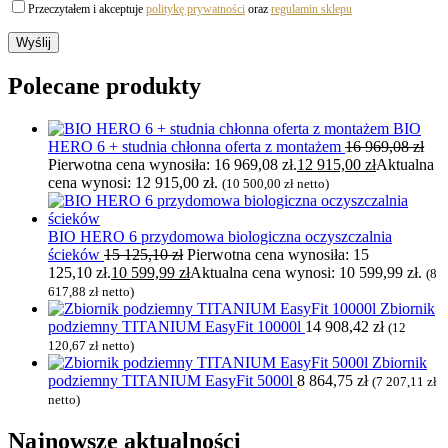
Przeczytałem i akceptuje
politykę prywatności
oraz
regulamin sklepu
Polecane produkty
BIO
HERO 6 + studnia chłonna oferta z montażem
16 969,08
zł
Pierwotna cena wynosiła: 16 969,08 zł.
12 915,00
zł
Aktualna
cena wynosi: 12 915,00 zł.
(
10 500,00
zł
netto)
BIO HERO 6 przydomowa biologiczna oczyszczalnia
ścieków
15 125,10
zł
Pierwotna cena wynosiła: 15
125,10 zł.
10 599,99
zł
Aktualna cena wynosi: 10 599,99 zł.
(
8
617,88
zł
netto)
Zbiornik
podziemny TITANIUM EasyFit 10000l
14 908,42
zł
(
12
120,67
zł
netto)
Zbiornik
podziemny TITANIUM EasyFit 5000l
8 864,75
zł
(
7 207,11
zł
netto)
Najnowsze
aktualności