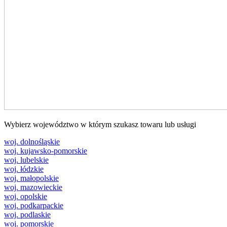
Wybierz województwo w którym szukasz towaru lub usługi
woj. dolnośląskie
woj. kujawsko-pomorskie
woj. lubelskie
woj. łódzkie
woj. małopolskie
woj. mazowieckie
woj. opolskie
woj. podkarpackie
woj. podlaskie
woj. pomorskie