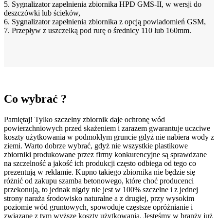
5. Sygnalizator zapełnienia zbiornika HPD GMS-II, w wersji do
deszczówki lub ścieków,
6. Sygnalizator zapełnienia zbiornika z opcją powiadomień GSM,
7. Przepływ z uszczelką pod rurę o średnicy 110 lub 160mm.
Co wybrać ?
Pamiętaj! Tylko szczelny zbiornik daje ochronę wód
powierzchniowych przed skażeniem i zarazem gwarantuje uczciwe
koszty użytkowania w podmokłym gruncie gdyż nie nabiera wody z
ziemi. Warto dobrze wybrać, gdyż nie wszystkie plastikowe
zbiorniki produkowane przez firmy konkurencyjne są sprawdzane
na szczelność a jakość ich produkcji często odbiega od tego co
prezentują w reklamie. Kupno takiego zbiornika nie będzie się
różnić od zakupu szamba betonowego, które choć producenci
przekonują, to jednak nigdy nie jest w 100% szczelne i z jednej
strony naraża środowisko naturalne a z drugiej, przy wysokim
poziomie wód gruntowych, spowoduje częstsze opróżnianie i
związane z tym wyższe koszty użytkowania. Jesteśmy w branży już