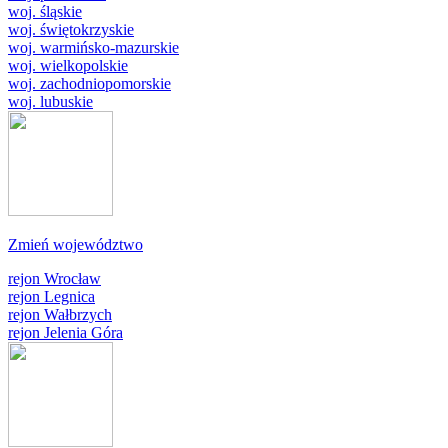
woj. śląskie
woj. świętokrzyskie
woj. warmińsko-mazurskie
woj. wielkopolskie
woj. zachodniopomorskie
woj. lubuskie
Zmień województwo
rejon Wrocław
rejon Legnica
rejon Wałbrzych
rejon Jelenia Góra