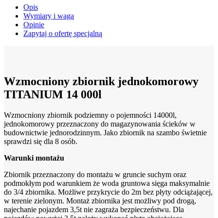
Opis
Wymiary i waga
Opinie
Zapytaj o ofertę specjalną
Wzmocniony zbiornik jednokomorowy
TITANIUM 14 000l
Wzmocniony zbiornik podziemny o pojemności 14000l,
jednokomorowy przeznaczony do magazynowania ścieków w
budownictwie jednorodzinnym. Jako zbiornik na szambo świetnie
sprawdzi się dla 8 osób.
Warunki montażu
Zbiornik przeznaczony do montażu w gruncie suchym oraz
podmokłym pod warunkiem że woda gruntowa sięga maksymalnie
do 3/4 zbiornika. Możliwe przykrycie do 2m bez płyty odciążającej,
w terenie zielonym. Montaż zbiornika jest możliwy pod drogą,
najechanie pojazdem 3,5t nie zagraża bezpieczeństwu. Dla