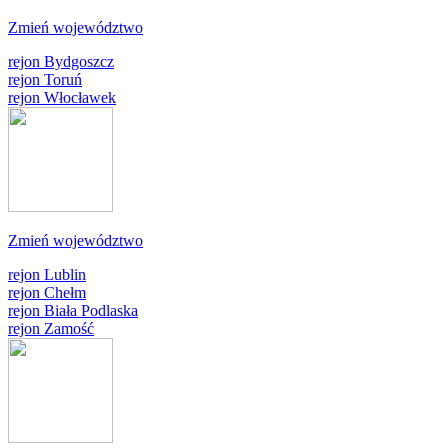
Zmień województwo
rejon Bydgoszcz
rejon Toruń
rejon Włocławek
Zmień województwo
rejon Lublin
rejon Chełm
rejon Biała Podlaska
rejon Zamość