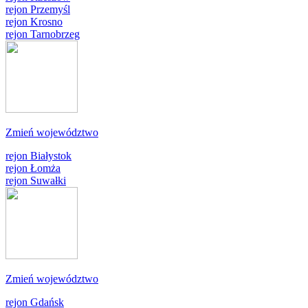
rejon Przemyśl
rejon Krosno
rejon Tarnobrzeg
Zmień województwo
rejon Białystok
rejon Łomża
rejon Suwałki
Zmień województwo
rejon Gdańsk