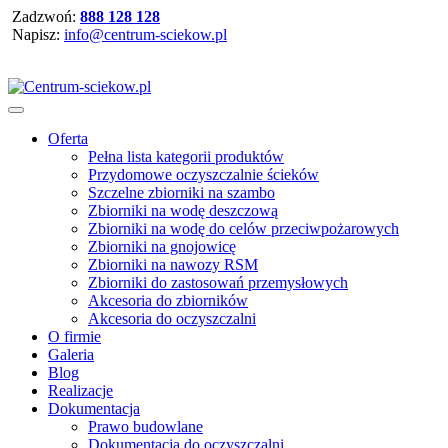
Zadzwoń:
888 128 128
Napisz:
info@centrum-sciekow.pl
Oferta
Pełna lista kategorii produktów
Przydomowe oczyszczalnie ścieków
Szczelne zbiorniki na szambo
Zbiorniki na wodę deszczową
Zbiorniki na wodę do celów przeciwpożarowych
Zbiorniki na gnojowicę
Zbiorniki na nawozy RSM
Zbiorniki do zastosowań przemysłowych
Akcesoria do zbiorników
Akcesoria do oczyszczalni
O firmie
Galeria
Blog
Realizacje
Dokumentacja
Prawo budowlane
Dokumentacja do oczyszczalni