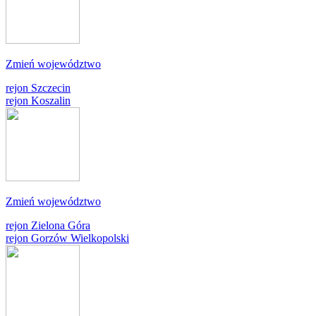
Zmień województwo
rejon Szczecin
rejon Koszalin
Zmień województwo
rejon Zielona Góra
rejon Gorzów Wielkopolski