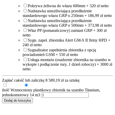
Pokrywa żeliwna do włazu 600mm + 320 zł netto
Nadstawka umożliwiająca przedłużenie
standardowego włazu GRP o 250mm + 186,99 zł netto
Nadstawka umożliwiająca przedłużenie
standardowego włazu GRP o 500mm + 373,98 zł netto
Właz PP (pomarańczowy) zamiast GRP + 300 zł
netto
Sygn. zapeł. zbiornika Alert GM-S II firmy HPD +
240 zł netto
Sygnalizator zapełnienia zbiornika z opcją
powiadomień GSM + 550 zł netto
Usługa montażu (osadzenie zbiornika na szambo w
wykopie i podłączenie rury, 1 dzień roboczy) + 3000 zł
netto
Zapłać całość lub zaliczkę
8 589,19
zł
za sztukę
Zaliczka
Pełna kwota
ilość Wzmocniony plastikowy zbiornik na szambo Titanium,
jednokomorowy 14 m3
Dodaj do koszyka