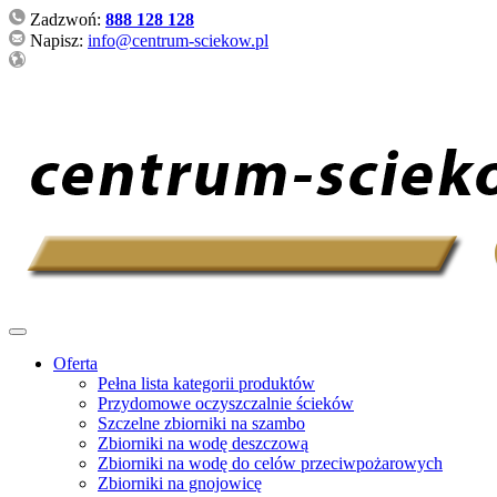
Zadzwoń:
888 128 128
Napisz:
info@centrum-sciekow.pl
Oferta
Pełna lista kategorii produktów
Przydomowe oczyszczalnie ścieków
Szczelne zbiorniki na szambo
Zbiorniki na wodę deszczową
Zbiorniki na wodę do celów przeciwpożarowych
Zbiorniki na gnojowicę