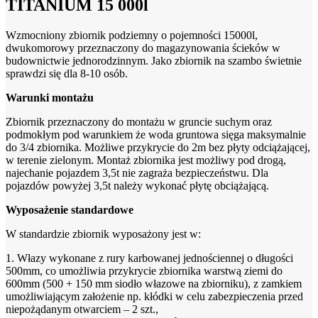
TITANIUM 15 000l
Wzmocniony zbiornik podziemny o pojemności 15000l,
dwukomorowy przeznaczony do magazynowania ścieków w
budownictwie jednorodzinnym. Jako zbiornik na szambo świetnie
sprawdzi się dla 8-10 osób.
Warunki montażu
Zbiornik przeznaczony do montażu w gruncie suchym oraz
podmokłym pod warunkiem że woda gruntowa sięga maksymalnie
do 3/4 zbiornika. Możliwe przykrycie do 2m bez płyty odciążającej,
w terenie zielonym. Montaż zbiornika jest możliwy pod drogą,
najechanie pojazdem 3,5t nie zagraża bezpieczeństwu. Dla
pojazdów powyżej 3,5t należy wykonać płytę obciążającą.
Wyposażenie standardowe
W standardzie zbiornik wyposażony jest w:
1. Włazy wykonane z rury karbowanej jednościennej o długości
500mm, co umożliwia przykrycie zbiornika warstwą ziemi do
600mm (500 + 150 mm siodło włazowe na zbiorniku), z zamkiem
umożliwiającym założenie np. kłódki w celu zabezpieczenia przed
niepożądanym otwarciem – 2 szt.,