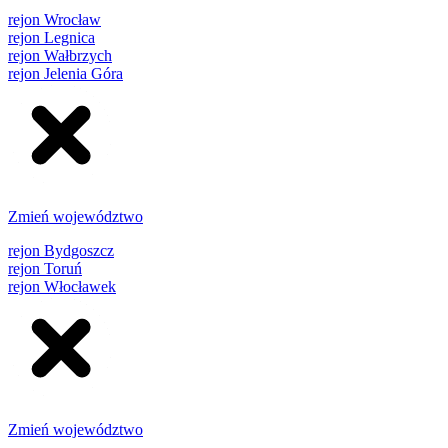
rejon Wrocław
rejon Legnica
rejon Wałbrzych
rejon Jelenia Góra
Zmień województwo
rejon Bydgoszcz
rejon Toruń
rejon Włocławek
Zmień województwo