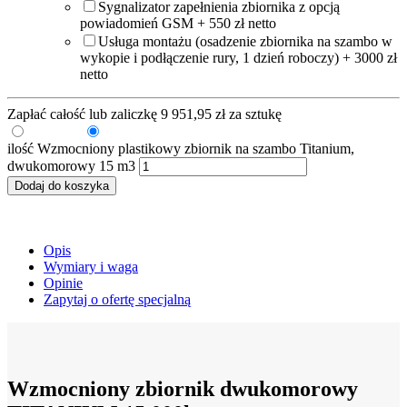
Sygnalizator zapełnienia zbiornika z opcją
powiadomień GSM + 550 zł netto
Usługa montażu (osadzenie zbiornika na szambo w
wykopie i podłączenie rury, 1 dzień roboczy) + 3000 zł
netto
Zapłać całość lub zaliczkę
9 951,95
zł
za sztukę
Zaliczka
Pełna kwota
ilość Wzmocniony plastikowy zbiornik na szambo Titanium,
dwukomorowy 15 m3
Dodaj do koszyka
Opis
Wymiary i waga
Opinie
Zapytaj o ofertę specjalną
Wzmocniony zbiornik dwukomorowy