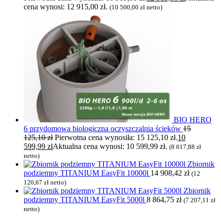
cena wynosi: 12 915,00 zł.
(
10 500,00
zł
netto)
BIO HERO
6 przydomowa biologiczna oczyszczalnia ścieków
15
125,10
zł
Pierwotna cena wynosiła: 15 125,10 zł.
10
599,99
zł
Aktualna cena wynosi: 10 599,99 zł.
(
8 617,88
zł
netto)
Zbiornik
podziemny TITANIUM EasyFit 10000l
14 908,42
zł
(
12
120,67
zł
netto)
Zbiornik
podziemny TITANIUM EasyFit 5000l
8 864,75
zł
(
7 207,11
zł
netto)