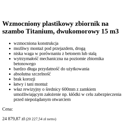
Wzmocniony plastikowy zbiornik na
szambo Titanium, dwukomorowy 15 m3
wzmocniona konstrukcja
możliwy montaż pod przejazdem, drogą
niska waga w porównaniu z betonem lub stalą
wytrzymałość mechaniczna na poziomie zbiornika
betonowego
bardzo długa przydatność do użytkowania
absolutna szczelność
brak korozji
łatwy i tani montaż
właz rewizyjny o średnicy 600mm z zamkiem
umożliwiającym założenie np. kłódki w celu zabezpieczenia
przed niepożądanym otwarciem
Cena:
24 879,87
zł
(
20 227,54
zł
netto)