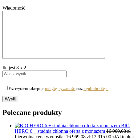
Wiadomość
Ile jest
8
x
2
Przeczytałem i akceptuje
politykę prywatności
oraz
regulamin sklepu
Polecane produkty
BIO
HERO 6 + studnia chłonna oferta z montażem
16 969,08
zł
Pierwotna cena wynosiła: 16 969,08 zł.
12 915,00
zł
Aktualna