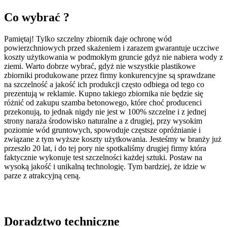
Co wybrać ?
Pamiętaj! Tylko szczelny zbiornik daje ochronę wód
powierzchniowych przed skażeniem i zarazem gwarantuje uczciwe
koszty użytkowania w podmokłym gruncie gdyż nie nabiera wody z
ziemi. Warto dobrze wybrać, gdyż nie wszystkie plastikowe
zbiorniki produkowane przez firmy konkurencyjne są sprawdzane
na szczelność a jakość ich produkcji często odbiega od tego co
prezentują w reklamie. Kupno takiego zbiornika nie będzie się
różnić od zakupu szamba betonowego, które choć producenci
przekonują, to jednak nigdy nie jest w 100% szczelne i z jednej
strony naraża środowisko naturalne a z drugiej, przy wysokim
poziomie wód gruntowych, spowoduje częstsze opróżnianie i
związane z tym wyższe koszty użytkowania. Jesteśmy w branży już
przeszło 20 lat, i do tej pory nie spotkaliśmy drugiej firmy która
faktycznie wykonuje test szczelności każdej sztuki. Postaw na
wysoką jakość i unikalną technologię. Tym bardziej, że idzie w
parze z atrakcyjną ceną.
Doradztwo techniczne