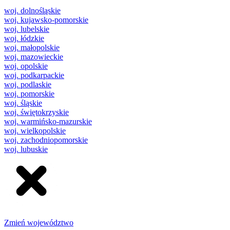
woj. dolnośląskie
woj. kujawsko-pomorskie
woj. lubelskie
woj. łódzkie
woj. małopolskie
woj. mazowieckie
woj. opolskie
woj. podkarpackie
woj. podlaskie
woj. pomorskie
woj. śląskie
woj. świętokrzyskie
woj. warmińsko-mazurskie
woj. wielkopolskie
woj. zachodniopomorskie
woj. lubuskie
Zmień województwo