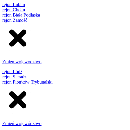
rejon Lublin
rejon Chełm
rejon Biała Podlaska
rejon Zamość
Zmień województwo
rejon Łódź
rejon Sieradz
rejon Piotrków Trybunalski
Zmień województwo