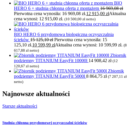
BIO
HERO 6 + studnia chłonna oferta z montażem
16 969,08
zł
Pierwotna cena wynosiła: 16 969,08 zł.
12 915,00
zł
Aktualna
cena wynosi: 12 915,00 zł.
(
10 500,00
zł
netto)
BIO HERO 6 przydomowa biologiczna oczyszczalnia
ścieków
15 125,10
zł
Pierwotna cena wynosiła: 15
125,10 zł.
10 599,99
zł
Aktualna cena wynosi: 10 599,99 zł.
(
8
617,88
zł
netto)
Zbiornik
podziemny TITANIUM EasyFit 10000l
14 908,42
zł
(
12
120,67
zł
netto)
Zbiornik
podziemny TITANIUM EasyFit 5000l
8 864,75
zł
(
7 207,11
zł
netto)
Najnowsze
aktualności
Starsze aktualności
Studnia chłonna przydomowej oczyszczalni ścieków