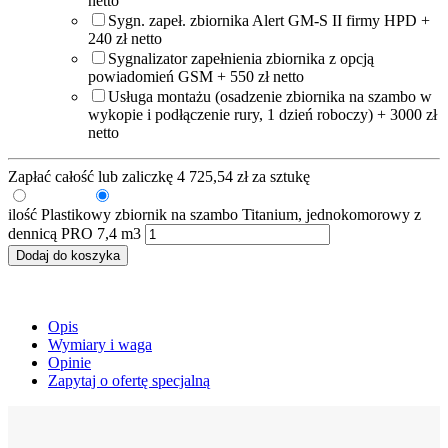
netto
Sygn. zapeł. zbiornika Alert GM-S II firmy HPD +
240 zł netto
Sygnalizator zapełnienia zbiornika z opcją
powiadomień GSM + 550 zł netto
Usługa montażu (osadzenie zbiornika na szambo w
wykopie i podłączenie rury, 1 dzień roboczy) + 3000 zł
netto
Zapłać całość lub zaliczkę
4 725,54
zł
za sztukę
Zaliczka
Pełna kwota
ilość Plastikowy zbiornik na szambo Titanium, jednokomorowy z
dennicą PRO 7,4 m3
Dodaj do koszyka
Opis
Wymiary i waga
Opinie
Zapytaj o ofertę specjalną