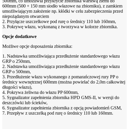
500mm, co umożliwia przykrycie zbiornika warstwą ziemi do
600mm (500 + 150 mm siodło włazowe na zbiorniku), z zamkiem
umożliwiającym założenie np. kłódki w celu zabezpieczenia przed
niepożądanym otwarciem
2. Przyłącze uszczelkowe pod rurę o średnicy 110 lub 160mm,
3. Pokrywę włazu, wykonaną z tworzywa w kolorze zbiornika.
Opcje dodatkowe
Możliwe opcje doposażenia zbiornika:
1. Nadstawka umożliwiająca przedłużenie standardowego włazu
GRP o 250mm,
2. Nadstawka umożliwiająca przedłużenie standardowego włazu
GRP o 500mm,
3. Przedłużenie włazu wykonanego z pomarańczowej rury PP o
średnicy wewnętrznej 600mm (można powielać do 2,0m całkowitej
długości włazu),
4. Pokrywa żeliwna do włazu PP 600mm,
5. Sygnalizator zapełnienia zbiornika HPD GMS-II, w wersji do
deszczówki lub ścieków,
6. Sygnalizator zapełnienia zbiornika z opcją powiadomień GSM,
7. Przepływ z uszczelką pod rurę o średnicy 110 lub 160mm.