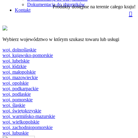
Dokumentacja do zbiorników
Produkty dostępne na terenie całego kraju!
Kontakt
Wybierz województwo w którym szukasz towaru lub usługi
woj. dolnośląskie
woj. kujawsko-pomorskie
woj. lubelskie
woj. łódzkie
woj. małopolskie
woj. mazowieckie
woj. opolskie
woj. podkarpackie
woj. podlaskie
woj. pomorskie
woj. śląskie
woj. świętokrzyskie
woj. warmińsko-mazurskie
woj. wielkopolskie
woj. zachodniopomorskie
woj. lubuskie