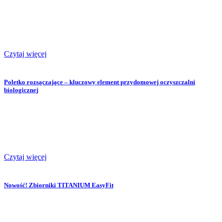
Czytaj więcej
Poletko rozsączające – kluczowy element przydomowej oczyszczalni
biologicznej
Czytaj więcej
Nowość! Zbiorniki TITANIUM EasyFit