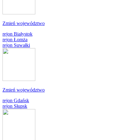
Zmień województwo
rejon Białystok
rejon Łomża
rejon Suwałki
Zmień województwo
rejon Gdańsk
rejon Słupsk