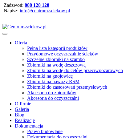
Zadzwoń:
888 128 128
Napisz:
info@centrum-sciekow.pl
Oferta
Pełna lista kategorii produktów
Przydomowe oczyszczalnie ścieków
Szczelne zbiorniki na szambo
Zbiorniki na wodę deszczową
Zbiorniki na wodę do celów przeciwpożarowych
Zbiorniki na gnojowicę
Zbiorniki na nawozy RSM
Zbiorniki do zastosowań przemysłowych
Akcesoria do zbiorników
Akcesoria do oczyszczalni
O firmie
Galeria
Blog
Realizacje
Dokumentacja
Prawo budowlane
Dokumentacja do oczyszczalni