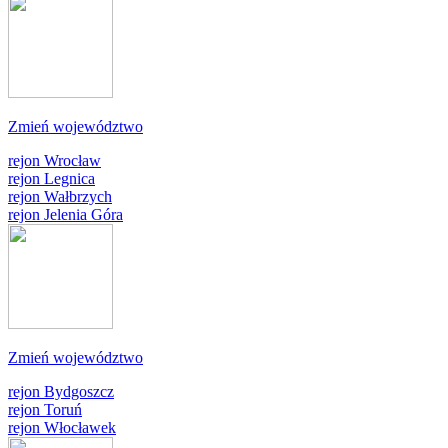
Zmień województwo
rejon Wrocław
rejon Legnica
rejon Wałbrzych
rejon Jelenia Góra
Zmień województwo
rejon Bydgoszcz
rejon Toruń
rejon Włocławek