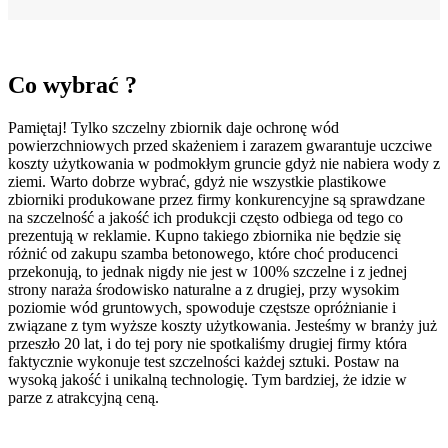
Co wybrać ?
Pamiętaj! Tylko szczelny zbiornik daje ochronę wód
powierzchniowych przed skażeniem i zarazem gwarantuje uczciwe
koszty użytkowania w podmokłym gruncie gdyż nie nabiera wody z
ziemi. Warto dobrze wybrać, gdyż nie wszystkie plastikowe
zbiorniki produkowane przez firmy konkurencyjne są sprawdzane
na szczelność a jakość ich produkcji często odbiega od tego co
prezentują w reklamie. Kupno takiego zbiornika nie będzie się
różnić od zakupu szamba betonowego, które choć producenci
przekonują, to jednak nigdy nie jest w 100% szczelne i z jednej
strony naraża środowisko naturalne a z drugiej, przy wysokim
poziomie wód gruntowych, spowoduje częstsze opróżnianie i
związane z tym wyższe koszty użytkowania. Jesteśmy w branży już
przeszło 20 lat, i do tej pory nie spotkaliśmy drugiej firmy która
faktycznie wykonuje test szczelności każdej sztuki. Postaw na
wysoką jakość i unikalną technologię. Tym bardziej, że idzie w
parze z atrakcyjną ceną.