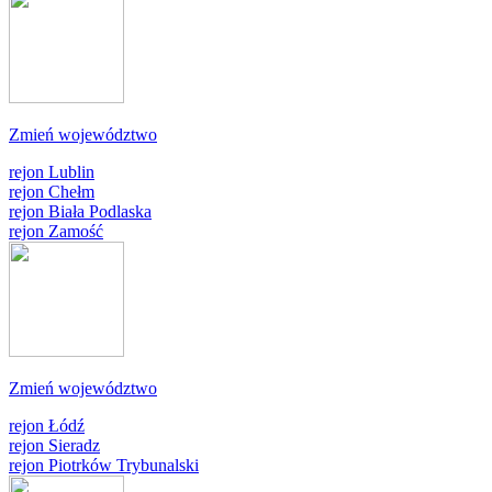
Zmień województwo
rejon Lublin
rejon Chełm
rejon Biała Podlaska
rejon Zamość
Zmień województwo
rejon Łódź
rejon Sieradz
rejon Piotrków Trybunalski