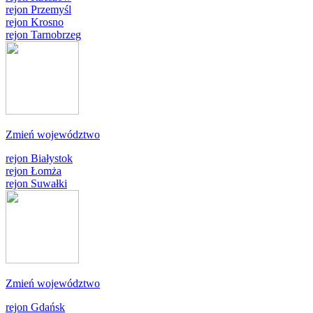
rejon Przemyśl
rejon Krosno
rejon Tarnobrzeg
Zmień województwo
rejon Białystok
rejon Łomża
rejon Suwałki
Zmień województwo
rejon Gdańsk