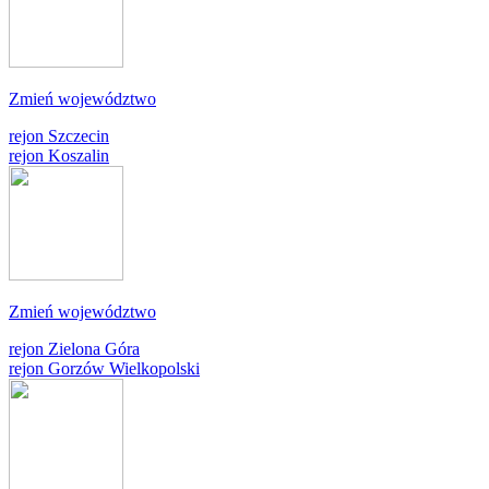
Zmień województwo
rejon Szczecin
rejon Koszalin
Zmień województwo
rejon Zielona Góra
rejon Gorzów Wielkopolski