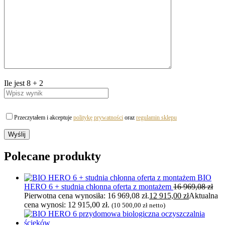
Ile jest
8
+
2
Przeczytałem i akceptuje
politykę prywatności
oraz
regulamin sklepu
Polecane produkty
BIO
HERO 6 + studnia chłonna oferta z montażem
16 969,08
zł
Pierwotna cena wynosiła: 16 969,08 zł.
12 915,00
zł
Aktualna
cena wynosi: 12 915,00 zł.
(
10 500,00
zł
netto)