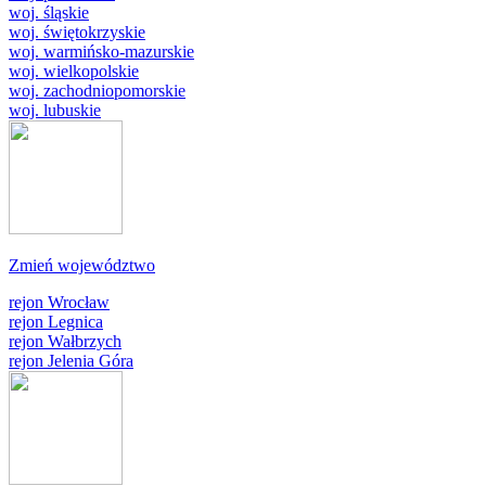
woj. śląskie
woj. świętokrzyskie
woj. warmińsko-mazurskie
woj. wielkopolskie
woj. zachodniopomorskie
woj. lubuskie
Zmień województwo
rejon Wrocław
rejon Legnica
rejon Wałbrzych
rejon Jelenia Góra