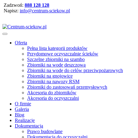
Zadzwoń:
888 128 128
Napisz:
info@centrum-sciekow.pl
Oferta
Pełna lista kategorii produktów
Przydomowe oczyszczalnie ścieków
Szczelne zbiorniki na szambo
Zbiorniki na wodę deszczową
Zbiorniki na wodę do celów przeciwpożarowych
Zbiorniki na gnojowicę
Zbiorniki na nawozy RSM
Zbiorniki do zastosowań przemysłowych
Akcesoria do zbiorników
Akcesoria do oczyszczalni
O firmie
Galeria
Blog
Realizacje
Dokumentacja
Prawo budowlane
Dokumentacja do oczyszczalni