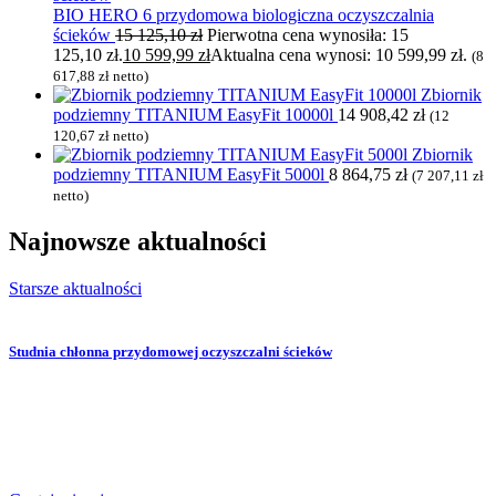
BIO HERO 6 przydomowa biologiczna oczyszczalnia
ścieków
15 125,10
zł
Pierwotna cena wynosiła: 15
125,10 zł.
10 599,99
zł
Aktualna cena wynosi: 10 599,99 zł.
(
8
617,88
zł
netto)
Zbiornik
podziemny TITANIUM EasyFit 10000l
14 908,42
zł
(
12
120,67
zł
netto)
Zbiornik
podziemny TITANIUM EasyFit 5000l
8 864,75
zł
(
7 207,11
zł
netto)
Najnowsze
aktualności
Starsze aktualności
Studnia chłonna przydomowej oczyszczalni ścieków