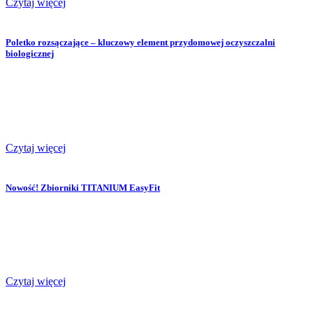
Czytaj więcej
Poletko rozsączające – kluczowy element przydomowej oczyszczalni
biologicznej
Czytaj więcej
Nowość! Zbiorniki TITANIUM EasyFit
Czytaj więcej