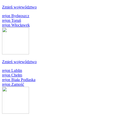
Zmień województwo
rejon Bydgoszcz
rejon Toruń
rejon Włocławek
Zmień województwo
rejon Lublin
rejon Chełm
rejon Biała Podlaska
rejon Zamość