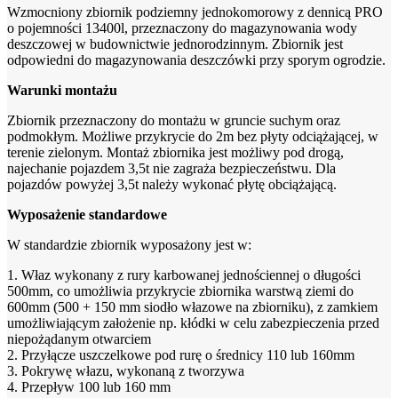
Wzmocniony zbiornik podziemny jednokomorowy z dennicą PRO
o pojemności 13400l, przeznaczony do magazynowania wody
deszczowej w budownictwie jednorodzinnym. Zbiornik jest
odpowiedni do magazynowania deszczówki przy sporym ogrodzie.
Warunki montażu
Zbiornik przeznaczony do montażu w gruncie suchym oraz
podmokłym. Możliwe przykrycie do 2m bez płyty odciążającej, w
terenie zielonym. Montaż zbiornika jest możliwy pod drogą,
najechanie pojazdem 3,5t nie zagraża bezpieczeństwu. Dla
pojazdów powyżej 3,5t należy wykonać płytę obciążającą.
Wyposażenie standardowe
W standardzie zbiornik wyposażony jest w:
1. Właz wykonany z rury karbowanej jednościennej o długości
500mm, co umożliwia przykrycie zbiornika warstwą ziemi do
600mm (500 + 150 mm siodło włazowe na zbiorniku), z zamkiem
umożliwiającym założenie np. kłódki w celu zabezpieczenia przed
niepożądanym otwarciem
2. Przyłącze uszczelkowe pod rurę o średnicy 110 lub 160mm
3. Pokrywę włazu, wykonaną z tworzywa
4. Przepływ 100 lub 160 mm