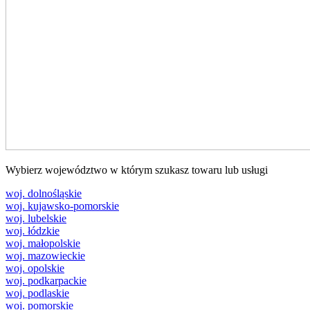
Wybierz województwo w którym szukasz towaru lub usługi
woj. dolnośląskie
woj. kujawsko-pomorskie
woj. lubelskie
woj. łódzkie
woj. małopolskie
woj. mazowieckie
woj. opolskie
woj. podkarpackie
woj. podlaskie
woj. pomorskie