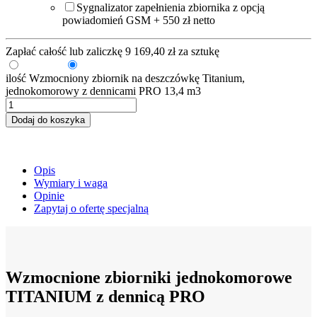
Sygnalizator zapełnienia zbiornika z opcją
powiadomień GSM + 550 zł netto
Zapłać całość lub zaliczkę
9 169,40
zł
za sztukę
Zaliczka
Pełna kwota
ilość Wzmocniony zbiornik na deszczówkę Titanium,
jednokomorowy z dennicami PRO 13,4 m3
Dodaj do koszyka
Opis
Wymiary i waga
Opinie
Zapytaj o ofertę specjalną
Wzmocnione zbiorniki jednokomorowe
TITANIUM z dennicą PRO