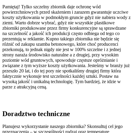
Pamiętaj! Tylko szczelny zbiornik daje ochronę wód
powierzchniowych przed skażeniem i zarazem gwarantuje uczciwe
koszty użytkowania w podmokłym gruncie gdyż nie nabiera wody z
ziemi. Warto dobrze wybrać, gdyż nie wszystkie plastikowe
zbiorniki produkowane przez firmy konkurencyjne są sprawdzane
na szczelność a jakość ich produkcji często odbiega od tego co
prezentują w reklamie. Kupno takiego zbiornika nie będzie się
różnić od zakupu szamba betonowego, które choć producenci
przekonują, to jednak nigdy nie jest w 100% szczelne i z jednej
strony naraża środowisko naturalne a z drugiej, przy wysokim
poziomie wód gruntowych, spowoduje częstsze opróżnianie i
związane z tym wyższe koszty użytkowania. Jesteśmy w branży już
przeszło 20 lat, i do tej pory nie spotkaliśmy drugiej firmy która
faktycznie wykonuje test szczelności każdej sztuki. Postaw na
wysoką jakość i unikalną technologię. Tym bardziej, że idzie w
parze z atrakcyjną ceną.
Doradztwo techniczne
Planujesz wykorzystanie naszego zbiornika? Skonsultuj cel jego
przeznaczenia – w szczególności rodzaj oraz temperaturę