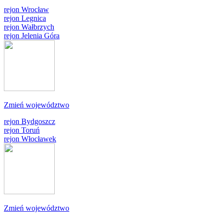
rejon Wrocław
rejon Legnica
rejon Wałbrzych
rejon Jelenia Góra
Zmień województwo
rejon Bydgoszcz
rejon Toruń
rejon Włocławek
Zmień województwo