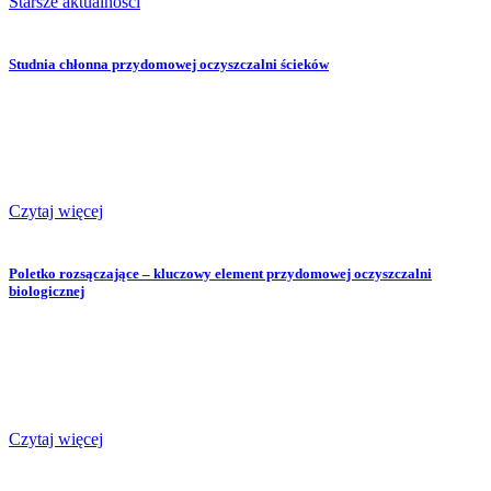
Starsze aktualności
Studnia chłonna przydomowej oczyszczalni ścieków
Czytaj więcej
Poletko rozsączające – kluczowy element przydomowej oczyszczalni
biologicznej
Czytaj więcej