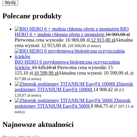
Polecane produkty
BIO
HERO 6 + studnia chłonna oferta z montażem
16 969,08
zł
Pierwotna cena wynosiła: 16 969,08 zł.
12 915,00
zł
Aktualna
cena wynosi: 12 915,00 zł.
(
10 500,00
zł
netto)
BIO HERO 6 przydomowa biologiczna oczyszczalnia
ścieków
15 125,10
zł
Pierwotna cena wynosiła: 15
125,10 zł.
10 599,99
zł
Aktualna cena wynosi: 10 599,99 zł.
(
8
617,88
zł
netto)
Zbiornik
podziemny TITANIUM EasyFit 10000l
14 908,42
zł
(
12
120,67
zł
netto)
Zbiornik
podziemny TITANIUM EasyFit 5000l
8 864,75
zł
(
7 207,11
zł
netto)
Najnowsze
aktualności