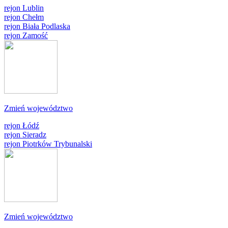
rejon Lublin
rejon Chełm
rejon Biała Podlaska
rejon Zamość
Zmień województwo
rejon Łódź
rejon Sieradz
rejon Piotrków Trybunalski
Zmień województwo