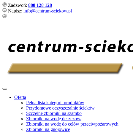
Zadzwoń:
888 128 128
Napisz:
info@centrum-sciekow.pl
Oferta
Pełna lista kategorii produktów
Przydomowe oczyszczalnie ścieków
Szczelne zbiorniki na szambo
Zbiorniki na wodę deszczową
Zbiorniki na wodę do celów przeciwpożarowych
Zbiorniki na gnojowicę