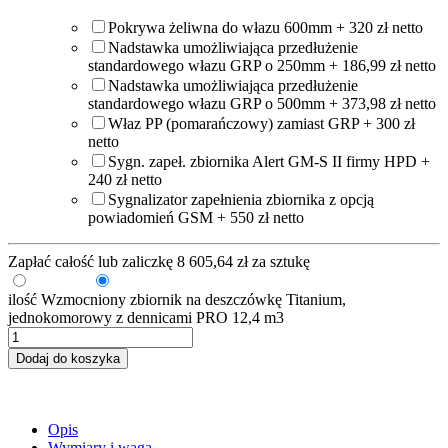
Pokrywa żeliwna do włazu 600mm + 320 zł netto
Nadstawka umożliwiająca przedłużenie
standardowego włazu GRP o 250mm + 186,99 zł netto
Nadstawka umożliwiająca przedłużenie
standardowego włazu GRP o 500mm + 373,98 zł netto
Właz PP (pomarańczowy) zamiast GRP + 300 zł
netto
Sygn. zapeł. zbiornika Alert GM-S II firmy HPD +
240 zł netto
Sygnalizator zapełnienia zbiornika z opcją
powiadomień GSM + 550 zł netto
Zapłać całość lub zaliczkę
8 605,64
zł
za sztukę
Zaliczka
Pełna kwota
ilość Wzmocniony zbiornik na deszczówkę Titanium,
jednokomorowy z dennicami PRO 12,4 m3
Dodaj do koszyka
Opis
Wymiary i waga