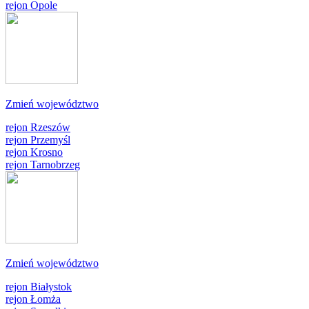
rejon Opole
Zmień województwo
rejon Rzeszów
rejon Przemyśl
rejon Krosno
rejon Tarnobrzeg
Zmień województwo
rejon Białystok
rejon Łomża