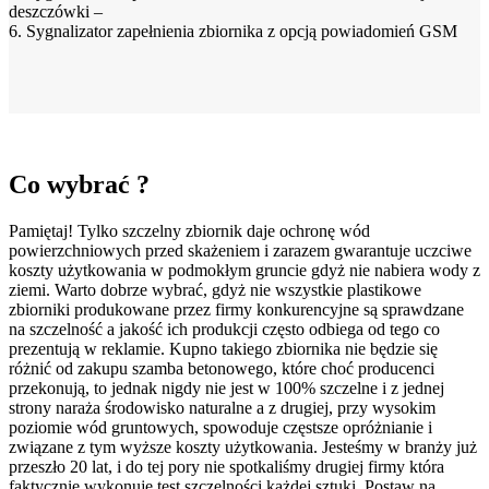
deszczówki –
6. Sygnalizator zapełnienia zbiornika z opcją powiadomień GSM
Co wybrać ?
Pamiętaj! Tylko szczelny zbiornik daje ochronę wód
powierzchniowych przed skażeniem i zarazem gwarantuje uczciwe
koszty użytkowania w podmokłym gruncie gdyż nie nabiera wody z
ziemi. Warto dobrze wybrać, gdyż nie wszystkie plastikowe
zbiorniki produkowane przez firmy konkurencyjne są sprawdzane
na szczelność a jakość ich produkcji często odbiega od tego co
prezentują w reklamie. Kupno takiego zbiornika nie będzie się
różnić od zakupu szamba betonowego, które choć producenci
przekonują, to jednak nigdy nie jest w 100% szczelne i z jednej
strony naraża środowisko naturalne a z drugiej, przy wysokim
poziomie wód gruntowych, spowoduje częstsze opróżnianie i
związane z tym wyższe koszty użytkowania. Jesteśmy w branży już
przeszło 20 lat, i do tej pory nie spotkaliśmy drugiej firmy która
faktycznie wykonuje test szczelności każdej sztuki. Postaw na