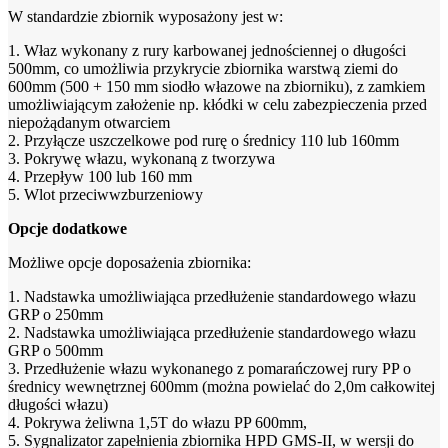
W standardzie zbiornik wyposażony jest w:
1. Właz wykonany z rury karbowanej jednościennej o długości
500mm, co umożliwia przykrycie zbiornika warstwą ziemi do
600mm (500 + 150 mm siodło włazowe na zbiorniku), z zamkiem
umożliwiającym założenie np. kłódki w celu zabezpieczenia przed
niepożądanym otwarciem
2. Przyłącze uszczelkowe pod rurę o średnicy 110 lub 160mm
3. Pokrywę włazu, wykonaną z tworzywa
4. Przepływ 100 lub 160 mm
5. Wlot przeciwwzburzeniowy
Opcje dodatkowe
Możliwe opcje doposażenia zbiornika:
1. Nadstawka umożliwiająca przedłużenie standardowego włazu
GRP o 250mm
2. Nadstawka umożliwiająca przedłużenie standardowego włazu
GRP o 500mm
3. Przedłużenie włazu wykonanego z pomarańczowej rury PP o
średnicy wewnętrznej 600mm (można powielać do 2,0m całkowitej
długości włazu)
4. Pokrywa żeliwna 1,5T do włazu PP 600mm,
5. Sygnalizator zapełnienia zbiornika HPD GMS-II, w wersji do