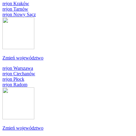
rejon Kraków
rejon Tarnów
rejon Nowy Sącz
Zmień województwo
rejon Warszawa
rejon Ciechanów
rejon Płock
rejon Radom
Zmień województwo