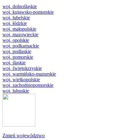
woj. dolnośląskie
woj. kujawsko-pomorskie
woj. lubelskie
woj. łódzkie
woj. małopolskie
woj. mazowieckie
woj. opolskie
woj. podkarpackie
woj. podlaskie
woj. pomorskie
woj. śląskie
woj. świętokrzyskie
woj. warmińsko-mazurskie
woj. wielkopolskie
woj. zachodniopomorskie
woj. lubuskie
Zmień województwo