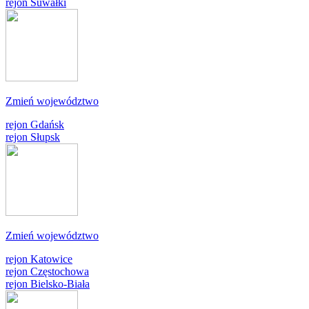
rejon Suwałki
Zmień województwo
rejon Gdańsk
rejon Słupsk
Zmień województwo
rejon Katowice
rejon Częstochowa
rejon Bielsko-Biała