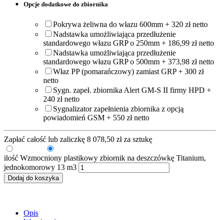
Opcje dodatkowe do zbiornika
Pokrywa żeliwna do włazu 600mm + 320 zł netto
Nadstawka umożliwiająca przedłużenie
standardowego włazu GRP o 250mm + 186,99 zł netto
Nadstawka umożliwiająca przedłużenie
standardowego włazu GRP o 500mm + 373,98 zł netto
Właz PP (pomarańczowy) zamiast GRP + 300 zł
netto
Sygn. zapeł. zbiornika Alert GM-S II firmy HPD +
240 zł netto
Sygnalizator zapełnienia zbiornika z opcją
powiadomień GSM + 550 zł netto
Zapłać całość lub zaliczkę
8 078,50
zł
za sztukę
Zaliczka
Pełna kwota
ilość Wzmocniony plastikowy zbiornik na deszczówkę Titanium,
jednokomorowy 13 m3
Dodaj do koszyka
Opis