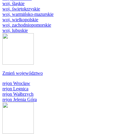
woj. śląskie
woj. świętokrzyskie
woj. warmińsko-mazurskie
woj. wielkopolskie
woj. zachodniopomorskie
woj. lubuskie
Zmień województwo
rejon Wrocław
rejon Legnica
rejon Wałbrzych
rejon Jelenia Góra