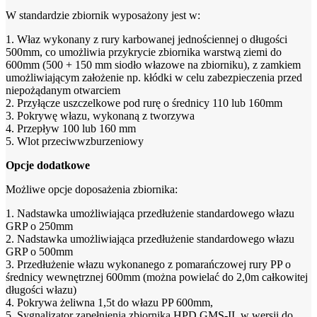
W standardzie zbiornik wyposażony jest w:
1. Właz wykonany z rury karbowanej jednościennej o długości
500mm, co umożliwia przykrycie zbiornika warstwą ziemi do
600mm (500 + 150 mm siodło włazowe na zbiorniku), z zamkiem
umożliwiającym założenie np. kłódki w celu zabezpieczenia przed
niepożądanym otwarciem
2. Przyłącze uszczelkowe pod rurę o średnicy 110 lub 160mm
3. Pokrywę włazu, wykonaną z tworzywa
4. Przepływ 100 lub 160 mm
5. Wlot przeciwwzburzeniowy
Opcje dodatkowe
Możliwe opcje doposażenia zbiornika:
1. Nadstawka umożliwiająca przedłużenie standardowego włazu
GRP o 250mm
2. Nadstawka umożliwiająca przedłużenie standardowego włazu
GRP o 500mm
3. Przedłużenie włazu wykonanego z pomarańczowej rury PP o
średnicy wewnętrznej 600mm (można powielać do 2,0m całkowitej
długości włazu)
4. Pokrywa żeliwna 1,5t do włazu PP 600mm,
5. Sygnalizator zapełnienia zbiornika HPD GMS-II, w wersji do