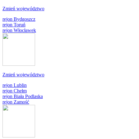
Zmień województwo
rejon Bydgoszcz
rejon Toruń
rejon Włocławek
Zmień województwo
rejon Lublin
rejon Chełm
rejon Biała Podlaska
rejon Zamość