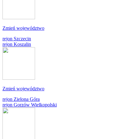
Zmień województwo
rejon Szczecin
rejon Koszalin
Zmień województwo
rejon Zielona Góra
rejon Gorzów Wielkopolski