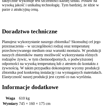
faktycznie wykonuje test szczelności każdej sztuki. Postaw na
wysoką jakość i unikalną technologię. Tym bardziej, że idzie w
parze z atrakcyjną ceną.
Doradztwo techniczne
Planujesz wykorzystanie naszego zbiornika? Skonsultuj cel jego
przeznaczenia – w szczególności rodzaj oraz temperaturę
przechowywanego medium oraz warunki montażu. W produkcji
naszych zbiorników mamy możliwość wykorzystania różnych
rodzajów żywic, w tym chemoodpornych, o podwyższonej
odporności na wysoką temperaturą lub z atestem do kontaktu z
żywnością. W takim przypadku dokonujemy wyceny produkcji
zbiornika pod konkretną instalację i na wymaganych materiałach.
Elastyczność naszej produkcji jest czymś co nas wyróżnia.
Informacje dodatkowe
Waga
610 kg
Wymiary
745 × 160 × 175 cm