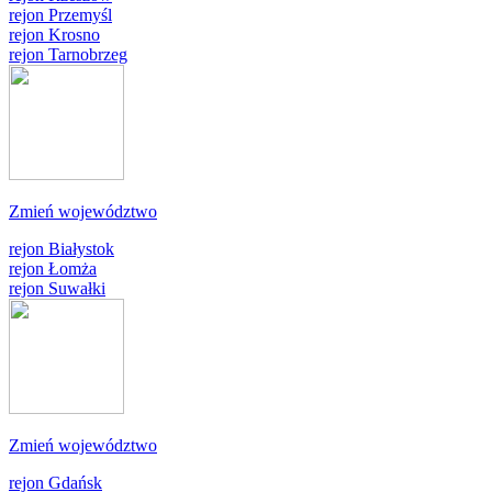
rejon Przemyśl
rejon Krosno
rejon Tarnobrzeg
Zmień województwo
rejon Białystok
rejon Łomża
rejon Suwałki
Zmień województwo
rejon Gdańsk