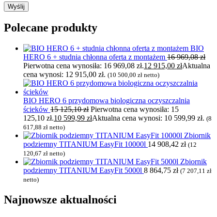
Polecane produkty
BIO
HERO 6 + studnia chłonna oferta z montażem
16 969,08
zł
Pierwotna cena wynosiła: 16 969,08 zł.
12 915,00
zł
Aktualna
cena wynosi: 12 915,00 zł.
(
10 500,00
zł
netto)
BIO HERO 6 przydomowa biologiczna oczyszczalnia
ścieków
15 125,10
zł
Pierwotna cena wynosiła: 15
125,10 zł.
10 599,99
zł
Aktualna cena wynosi: 10 599,99 zł.
(
8
617,88
zł
netto)
Zbiornik
podziemny TITANIUM EasyFit 10000l
14 908,42
zł
(
12
120,67
zł
netto)
Zbiornik
podziemny TITANIUM EasyFit 5000l
8 864,75
zł
(
7 207,11
zł
netto)
Najnowsze
aktualności