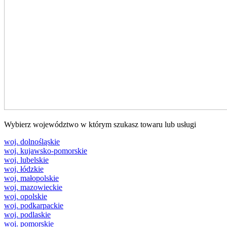
Wybierz województwo w którym szukasz towaru lub usługi
woj. dolnośląskie
woj. kujawsko-pomorskie
woj. lubelskie
woj. łódzkie
woj. małopolskie
woj. mazowieckie
woj. opolskie
woj. podkarpackie
woj. podlaskie
woj. pomorskie