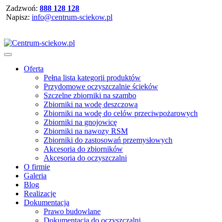
Zadzwoń:
888 128 128
Napisz:
info@centrum-sciekow.pl
Oferta
Pełna lista kategorii produktów
Przydomowe oczyszczalnie ścieków
Szczelne zbiorniki na szambo
Zbiorniki na wodę deszczową
Zbiorniki na wodę do celów przeciwpożarowych
Zbiorniki na gnojowicę
Zbiorniki na nawozy RSM
Zbiorniki do zastosowań przemysłowych
Akcesoria do zbiorników
Akcesoria do oczyszczalni
O firmie
Galeria
Blog
Realizacje
Dokumentacja
Prawo budowlane
Dokumentacja do oczyszczalni