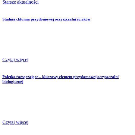
Starsze aktualności
Studnia chłonna przydomowej oczyszczalni ścieków
Czytaj więcej
Poletko rozsączające – kluczowy element przydomowej oczyszczalni
biologicznej
Czytaj więcej