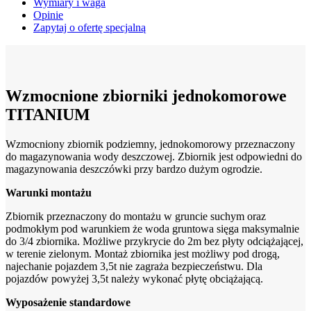
Wymiary i waga
Opinie
Zapytaj o ofertę specjalną
Wzmocnione zbiorniki jednokomorowe
TITANIUM
Wzmocniony zbiornik podziemny, jednokomorowy przeznaczony
do magazynowania wody deszczowej. Zbiornik jest odpowiedni do
magazynowania deszczówki przy bardzo dużym ogrodzie.
Warunki montażu
Zbiornik przeznaczony do montażu w gruncie suchym oraz
podmokłym pod warunkiem że woda gruntowa sięga maksymalnie
do 3/4 zbiornika. Możliwe przykrycie do 2m bez płyty odciążającej,
w terenie zielonym. Montaż zbiornika jest możliwy pod drogą,
najechanie pojazdem 3,5t nie zagraża bezpieczeństwu. Dla
pojazdów powyżej 3,5t należy wykonać płytę obciążającą.
Wyposażenie standardowe