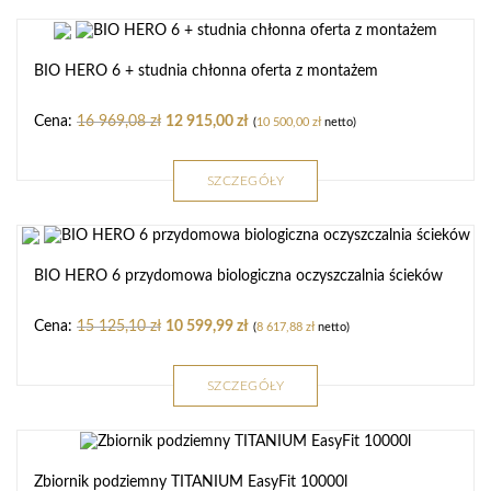
BIO HERO 6 + studnia chłonna oferta z montażem
16 969,08
zł
12 915,00
zł
(
10 500,00
zł
netto)
SZCZEGÓŁY
BIO HERO 6 przydomowa biologiczna oczyszczalnia ścieków
15 125,10
zł
10 599,99
zł
(
8 617,88
zł
netto)
SZCZEGÓŁY
Zbiornik podziemny TITANIUM EasyFit 10000l