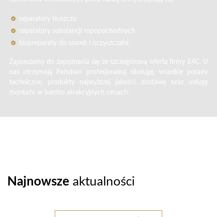
separatory tłuszczu
separatory substancji ropopochodnych
biopreparaty do szamb i oczyszczalni
Zapraszamy do zapoznania się ze szczegółową ofertą firmy E4C. U
nas otrzymają Państwo profesjonalną obsługę, wszelkie porady
techniczne, produkty najwyższej jakości, dostawę oraz usługę
montażu w bardzo atrakcyjnych cenach.
Najnowsze
aktualności