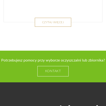
CZYTAJ WIĘCEJ
Potrzebujesz pomocy przy wyborze oczyszczalni lub zbiornika?
KONTAKT