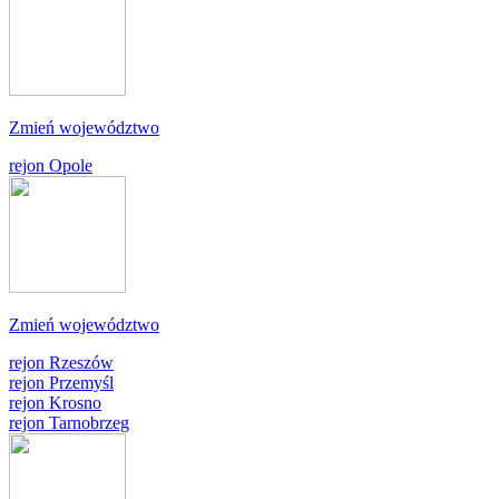
Zmień województwo
rejon Opole
Zmień województwo
rejon Rzeszów
rejon Przemyśl
rejon Krosno
rejon Tarnobrzeg