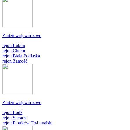
Zmień województwo
rejon Lublin
rejon Chełm
rejon Biała Podlaska
rejon Zamość
Zmień województwo
rejon Łódź
rejon Sieradz
rejon Piotrków Trybunalski