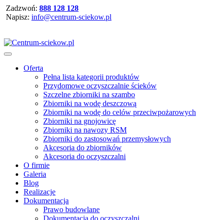
Zadzwoń:
888 128 128
Napisz:
info@centrum-sciekow.pl
Oferta
Pełna lista kategorii produktów
Przydomowe oczyszczalnie ścieków
Szczelne zbiorniki na szambo
Zbiorniki na wodę deszczową
Zbiorniki na wodę do celów przeciwpożarowych
Zbiorniki na gnojowicę
Zbiorniki na nawozy RSM
Zbiorniki do zastosowań przemysłowych
Akcesoria do zbiorników
Akcesoria do oczyszczalni
O firmie
Galeria
Blog
Realizacje
Dokumentacja
Prawo budowlane
Dokumentacja do oczyszczalni