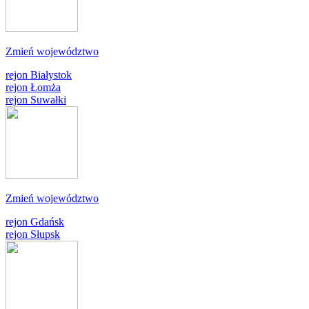
Zmień województwo
rejon Białystok
rejon Łomża
rejon Suwałki
Zmień województwo
rejon Gdańsk
rejon Słupsk