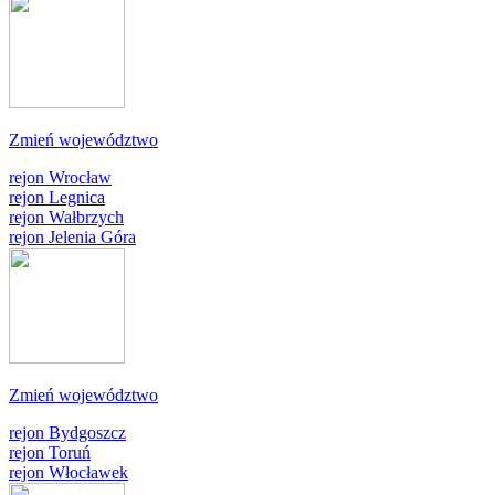
Zmień województwo
rejon Wrocław
rejon Legnica
rejon Wałbrzych
rejon Jelenia Góra
Zmień województwo
rejon Bydgoszcz
rejon Toruń
rejon Włocławek