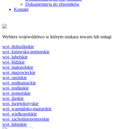
Dokumentacja do zbiorników
Kontakt
Wybierz województwo w którym szukasz towaru lub usługi
woj. dolnośląskie
woj. kujawsko-pomorskie
woj. lubelskie
woj. łódzkie
woj. małopolskie
woj. mazowieckie
woj. opolskie
woj. podkarpackie
woj. podlaskie
woj. pomorskie
woj. śląskie
woj. świętokrzyskie
woj. warmińsko-mazurskie
woj. wielkopolskie
woj. zachodniopomorskie
woj. lubuskie