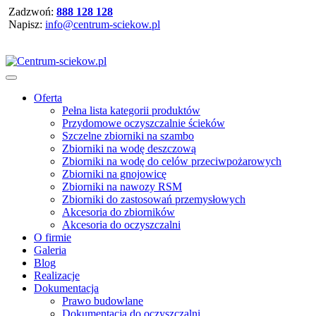
Zadzwoń:
888 128 128
Napisz:
info@centrum-sciekow.pl
Oferta
Pełna lista kategorii produktów
Przydomowe oczyszczalnie ścieków
Szczelne zbiorniki na szambo
Zbiorniki na wodę deszczową
Zbiorniki na wodę do celów przeciwpożarowych
Zbiorniki na gnojowicę
Zbiorniki na nawozy RSM
Zbiorniki do zastosowań przemysłowych
Akcesoria do zbiorników
Akcesoria do oczyszczalni
O firmie
Galeria
Blog
Realizacje
Dokumentacja
Prawo budowlane
Dokumentacja do oczyszczalni