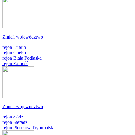
Zmień województwo
rejon Lublin
rejon Chełm
rejon Biała Podlaska
rejon Zamość
Zmień województwo
rejon Łódź
rejon Sieradz
rejon Piotrków Trybunalski