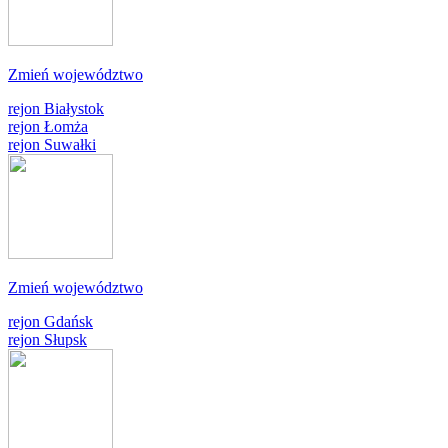
Zmień województwo
rejon Białystok
rejon Łomża
rejon Suwałki
Zmień województwo
rejon Gdańsk
rejon Słupsk