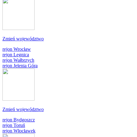
Zmień województwo
rejon Wrocław
rejon Legnica
rejon Wałbrzych
rejon Jelenia Góra
Zmień województwo
rejon Bydgoszcz
rejon Toruń
rejon Włocławek