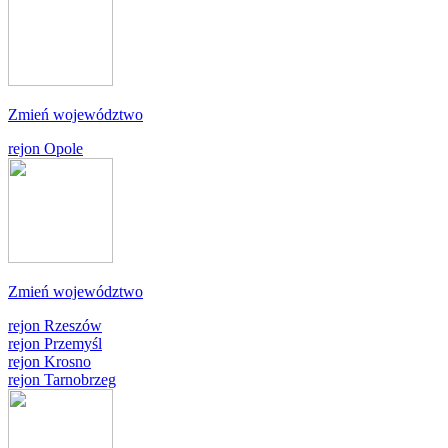
Zmień województwo
rejon Opole
Zmień województwo
rejon Rzeszów
rejon Przemyśl
rejon Krosno
rejon Tarnobrzeg