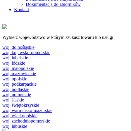
Dokumentacja do zbiorników
Kontakt
Wybierz województwo w którym szukasz towaru lub usługi
woj. dolnośląskie
woj. kujawsko-pomorskie
woj. lubelskie
woj. łódzkie
woj. małopolskie
woj. mazowieckie
woj. opolskie
woj. podkarpackie
woj. podlaskie
woj. pomorskie
woj. śląskie
woj. świętokrzyskie
woj. warmińsko-mazurskie
woj. wielkopolskie
woj. zachodniopomorskie
woj. lubuskie