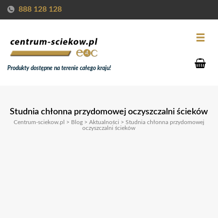
888 128 128
Produkty dostępne na terenie całego kraju!
Studnia chłonna przydomowej oczyszczalni ścieków
Centrum-sciekow.pl
>
Blog
>
Aktualności
>
Studnia chłonna przydomowej
oczyszczalni ścieków