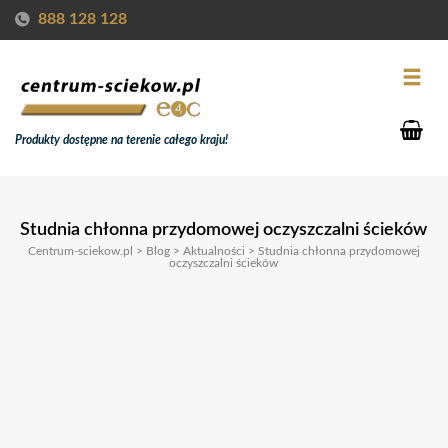
888 128 128
Produkty dostępne na terenie całego kraju!
Studnia chłonna przydomowej oczyszczalni ścieków
Centrum-sciekow.pl
>
Blog
>
Aktualności
>
Studnia chłonna przydomowej
oczyszczalni ścieków