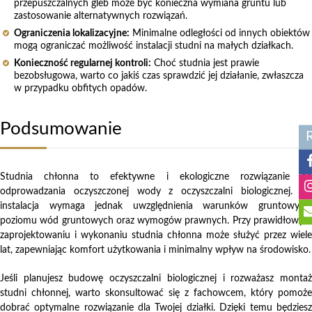
przepuszczalnych gleb może być konieczna wymiana gruntu lub
zastosowanie alternatywnych rozwiązań.
Ograniczenia lokalizacyjne:
Minimalne odległości od innych obiektów
mogą ograniczać możliwość instalacji studni na małych działkach.
Konieczność regularnej kontroli:
Choć studnia jest prawie
bezobsługowa, warto co jakiś czas sprawdzić jej działanie, zwłaszcza
w przypadku obfitych opadów.
Podsumowanie
Studnia chłonna to efektywne i ekologiczne rozwiązanie do
odprowadzania oczyszczonej wody z oczyszczalni biologicznej. Jej
instalacja wymaga jednak uwzględnienia warunków gruntowych,
poziomu wód gruntowych oraz wymogów prawnych. Przy prawidłowym
zaprojektowaniu i wykonaniu studnia chłonna może służyć przez wiele
lat, zapewniając komfort użytkowania i minimalny wpływ na środowisko.
Jeśli planujesz budowę oczyszczalni biologicznej i rozważasz montaż
studni chłonnej, warto skonsultować się z fachowcem, który pomoże
dobrać optymalne rozwiązanie dla Twojej działki. Dzięki temu będziesz