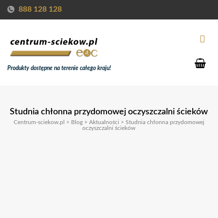
888 128 128
Produkty dostępne na terenie całego kraju!
Studnia chłonna przydomowej oczyszczalni ścieków
Centrum-sciekow.pl
>
Blog
>
Aktualności
>
Studnia chłonna przydomowej
oczyszczalni ścieków