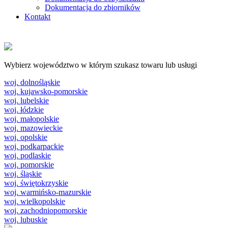
Dokumentacja do zbiorników
Kontakt
Wybierz województwo w którym szukasz towaru lub usługi
woj. dolnośląskie
woj. kujawsko-pomorskie
woj. lubelskie
woj. łódzkie
woj. małopolskie
woj. mazowieckie
woj. opolskie
woj. podkarpackie
woj. podlaskie
woj. pomorskie
woj. śląskie
woj. świętokrzyskie
woj. warmińsko-mazurskie
woj. wielkopolskie
woj. zachodniopomorskie
woj. lubuskie