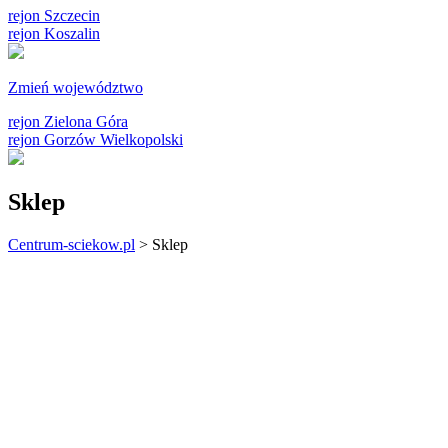
rejon Szczecin
rejon Koszalin
Zmień województwo
rejon Zielona Góra
rejon Gorzów Wielkopolski
Sklep
Centrum-sciekow.pl
>
Sklep