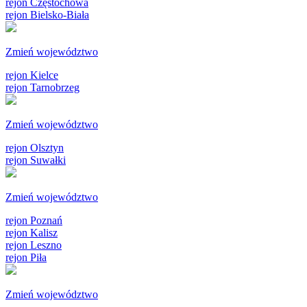
rejon Częstochowa
rejon Bielsko-Biała
Zmień województwo
rejon Kielce
rejon Tarnobrzeg
Zmień województwo
rejon Olsztyn
rejon Suwałki
Zmień województwo
rejon Poznań
rejon Kalisz
rejon Leszno
rejon Piła
Zmień województwo