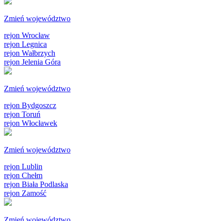
Zmień województwo
rejon Wrocław
rejon Legnica
rejon Wałbrzych
rejon Jelenia Góra
Zmień województwo
rejon Bydgoszcz
rejon Toruń
rejon Włocławek
Zmień województwo
rejon Lublin
rejon Chełm
rejon Biała Podlaska
rejon Zamość
Zmień województwo