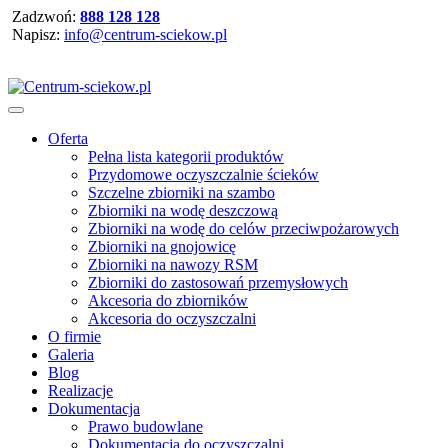
Zadzwoń:
888 128 128
Napisz:
info@centrum-sciekow.pl
Oferta
Pełna lista kategorii produktów
Przydomowe oczyszczalnie ścieków
Szczelne zbiorniki na szambo
Zbiorniki na wodę deszczową
Zbiorniki na wodę do celów przeciwpożarowych
Zbiorniki na gnojowicę
Zbiorniki na nawozy RSM
Zbiorniki do zastosowań przemysłowych
Akcesoria do zbiorników
Akcesoria do oczyszczalni
O firmie
Galeria
Blog
Realizacje
Dokumentacja
Prawo budowlane
Dokumentacja do oczyszczalni