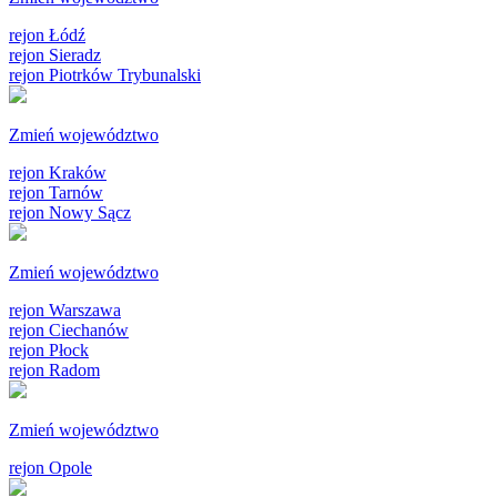
rejon Łódź
rejon Sieradz
rejon Piotrków Trybunalski
Zmień województwo
rejon Kraków
rejon Tarnów
rejon Nowy Sącz
Zmień województwo
rejon Warszawa
rejon Ciechanów
rejon Płock
rejon Radom
Zmień województwo
rejon Opole