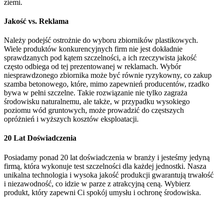
ziemi.
Jakość vs. Reklama
Należy podejść ostrożnie do wyboru zbiorników plastikowych.
Wiele produktów konkurencyjnych firm nie jest dokładnie
sprawdzanych pod kątem szczelności, a ich rzeczywista jakość
często odbiega od tej prezentowanej w reklamach. Wybór
niesprawdzonego zbiornika może być równie ryzykowny, co zakup
szamba betonowego, które, mimo zapewnień producentów, rzadko
bywa w pełni szczelne. Takie rozwiązanie nie tylko zagraża
środowisku naturalnemu, ale także, w przypadku wysokiego
poziomu wód gruntowych, może prowadzić do częstszych
opróżnień i wyższych kosztów eksploatacji.
20 Lat Doświadczenia
Posiadamy ponad 20 lat doświadczenia w branży i jesteśmy jedyną
firmą, która wykonuje test szczelności dla każdej jednostki. Nasza
unikalna technologia i wysoka jakość produkcji gwarantują trwałość
i niezawodność, co idzie w parze z atrakcyjną ceną. Wybierz
produkt, który zapewni Ci spokój umysłu i ochronę środowiska.