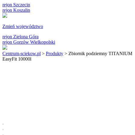
rejon Szczecin
rejon Koszalin
Zmień województwo
rejon Zielona Góra
rejon Gorzów Wielkopolski
Centrum-sciekow.pl
>
Produkty
>
Zbiornik podziemny TITANIUM
EasyFit 10000l