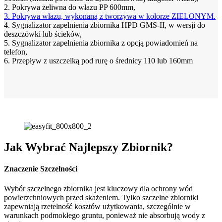
2. Pokrywa żeliwna do włazu PP 600mm,
3. Pokrywa włazu, wykonaną z tworzywa w kolorze ZIELONYM.
4. Sygnalizator zapełnienia zbiornika HPD GMS-II, w wersji do
deszczówki lub ścieków,
5. Sygnalizator zapełnienia zbiornika z opcją powiadomień na
telefon,
6. Przepływ z uszczelką pod rurę o średnicy 110 lub 160mm
Jak Wybrać Najlepszy Zbiornik?
Znaczenie Szczelności
Wybór szczelnego zbiornika jest kluczowy dla ochrony wód
powierzchniowych przed skażeniem. Tylko szczelne zbiorniki
zapewniają rzetelność kosztów użytkowania, szczególnie w
warunkach podmokłego gruntu, ponieważ nie absorbują wody z