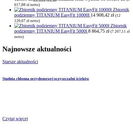
617,88
zł
netto)
Zbiornik
podziemny TITANIUM EasyFit 10000l
14 908,42
zł
(
12
120,67
zł
netto)
Zbiornik
podziemny TITANIUM EasyFit 5000l
8 864,75
zł
(
7 207,11
zł
netto)
Najnowsze
aktualności
Starsze aktualności
Studnia chłonna przydomowej oczyszczalni ścieków
Czytaj więcej