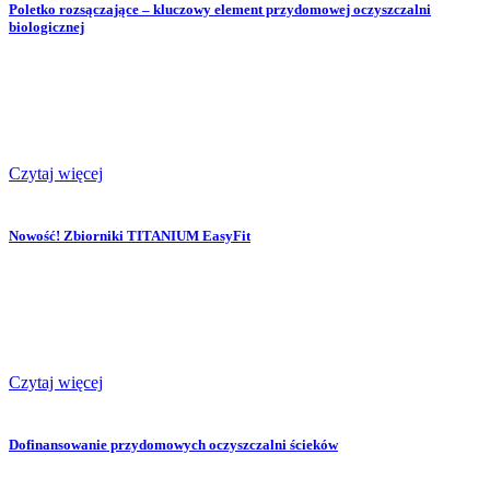
Poletko rozsączające – kluczowy element przydomowej oczyszczalni
biologicznej
Czytaj więcej
Nowość! Zbiorniki TITANIUM EasyFit
Czytaj więcej
Dofinansowanie przydomowych oczyszczalni ścieków