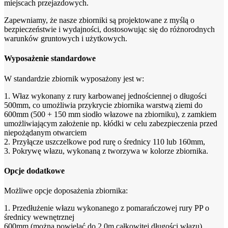
miejscach przejazdowych.
Zapewniamy, że nasze zbiorniki są projektowane z myślą o
bezpieczeństwie i wydajności, dostosowując się do różnorodnych
warunków gruntowych i użytkowych.
Wyposażenie standardowe
W standardzie zbiornik wyposażony jest w:
1. Właz wykonany z rury karbowanej jednościennej o długości
500mm, co umożliwia przykrycie zbiornika warstwą ziemi do
600mm (500 + 150 mm siodło włazowe na zbiorniku), z zamkiem
umożliwiającym założenie np. kłódki w celu zabezpieczenia przed
niepożądanym otwarciem
2. Przyłącze uszczelkowe pod rurę o średnicy 110 lub 160mm,
3. Pokrywę włazu, wykonaną z tworzywa w kolorze zbiornika.
Opcje dodatkowe
Możliwe opcje doposażenia zbiornika:
1. Przedłużenie włazu wykonanego z pomarańczowej rury PP o
średnicy wewnętrznej
600mm (można powielać do 2,0m całkowitej długości włazu),