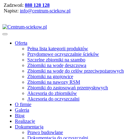
Zadzwoń:
888 128 128
Napisz:
info@centrum-sciekow.pl
Oferta
Pełna lista kategorii produktów
Przydomowe oczyszczalnie ścieków
Szczelne zbiorniki na szambo
Zbiorniki na wodę deszczową
Zbiorniki na wodę do celów przeciwpożarowych
Zbiorniki na gnojowicę
Zbiorniki na nawozy RSM
Zbiorniki do zastosowań przemysłowych
Akcesoria do zbiorników
Akcesoria do oczyszczalni
O firmie
Galeria
Blog
Realizacje
Dokumentacja
Prawo budowlane
Dokumentacja do oczyszczalni