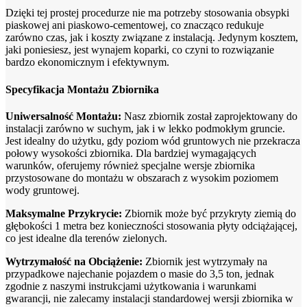
Dzięki tej prostej procedurze nie ma potrzeby stosowania obsypki
piaskowej ani piaskowo-cementowej, co znacząco redukuje
zarówno czas, jak i koszty związane z instalacją. Jedynym kosztem,
jaki poniesiesz, jest wynajem koparki, co czyni to rozwiązanie
bardzo ekonomicznym i efektywnym.
Specyfikacja Montażu Zbiornika
Uniwersalność Montażu:
Nasz zbiornik został zaprojektowany do
instalacji zarówno w suchym, jak i w lekko podmokłym gruncie.
Jest idealny do użytku, gdy poziom wód gruntowych nie przekracza
połowy wysokości zbiornika. Dla bardziej wymagających
warunków, oferujemy również specjalne wersje zbiornika
przystosowane do montażu w obszarach z wysokim poziomem
wody gruntowej.
Maksymalne Przykrycie:
Zbiornik może być przykryty ziemią do
głębokości 1 metra bez konieczności stosowania płyty odciążającej,
co jest idealne dla terenów zielonych.
Wytrzymałość na Obciążenie:
Zbiornik jest wytrzymały na
przypadkowe najechanie pojazdem o masie do 3,5 ton, jednak
zgodnie z naszymi instrukcjami użytkowania i warunkami
gwarancji, nie zalecamy instalacji standardowej wersji zbiornika w