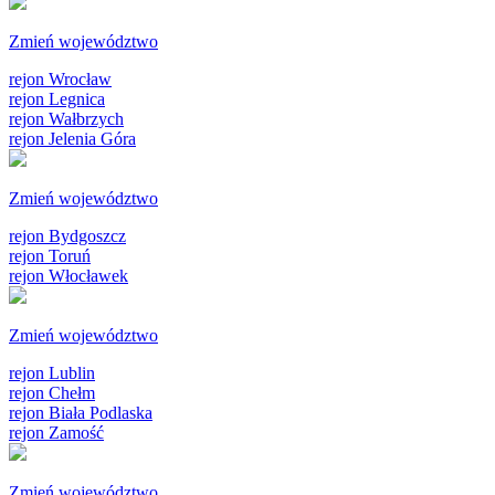
Zmień województwo
rejon Wrocław
rejon Legnica
rejon Wałbrzych
rejon Jelenia Góra
Zmień województwo
rejon Bydgoszcz
rejon Toruń
rejon Włocławek
Zmień województwo
rejon Lublin
rejon Chełm
rejon Biała Podlaska
rejon Zamość
Zmień województwo