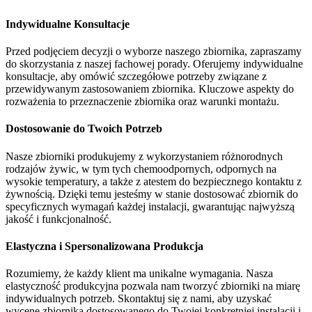
Indywidualne Konsultacje
Przed podjęciem decyzji o wyborze naszego zbiornika, zapraszamy
do skorzystania z naszej fachowej porady. Oferujemy indywidualne
konsultacje, aby omówić szczegółowe potrzeby związane z
przewidywanym zastosowaniem zbiornika. Kluczowe aspekty do
rozważenia to przeznaczenie zbiornika oraz warunki montażu.
Dostosowanie do Twoich Potrzeb
Nasze zbiorniki produkujemy z wykorzystaniem różnorodnych
rodzajów żywic, w tym tych chemoodpornych, odpornych na
wysokie temperatury, a także z atestem do bezpiecznego kontaktu z
żywnością. Dzięki temu jesteśmy w stanie dostosować zbiornik do
specyficznych wymagań każdej instalacji, gwarantując najwyższą
jakość i funkcjonalność.
Elastyczna i Spersonalizowana Produkcja
Rozumiemy, że każdy klient ma unikalne wymagania. Nasza
elastyczność produkcyjna pozwala nam tworzyć zbiorniki na miarę
indywidualnych potrzeb. Skontaktuj się z nami, aby uzyskać
wycenę zbiornika dostosowanego do Twojej konkretniej instalacji i