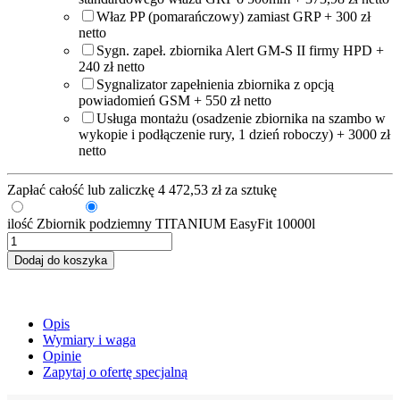
Właz PP (pomarańczowy) zamiast GRP + 300 zł
netto
Sygn. zapeł. zbiornika Alert GM-S II firmy HPD +
240 zł netto
Sygnalizator zapełnienia zbiornika z opcją
powiadomień GSM + 550 zł netto
Usługa montażu (osadzenie zbiornika na szambo w
wykopie i podłączenie rury, 1 dzień roboczy) + 3000 zł
netto
Zapłać całość lub zaliczkę
4 472,53
zł
za sztukę
Zaliczka
Pełna kwota
ilość Zbiornik podziemny TITANIUM EasyFit 10000l
Dodaj do koszyka
Opis
Wymiary i waga
Opinie
Zapytaj o ofertę specjalną