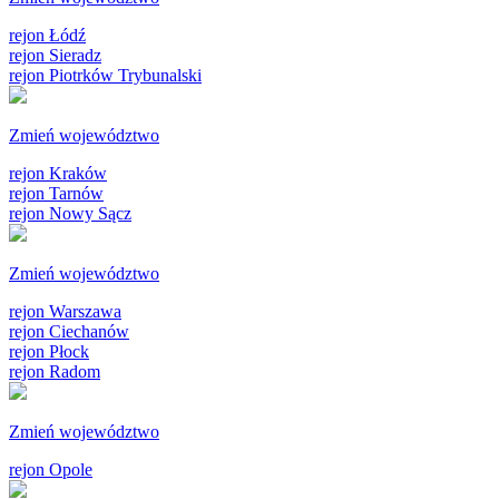
rejon Łódź
rejon Sieradz
rejon Piotrków Trybunalski
Zmień województwo
rejon Kraków
rejon Tarnów
rejon Nowy Sącz
Zmień województwo
rejon Warszawa
rejon Ciechanów
rejon Płock
rejon Radom
Zmień województwo
rejon Opole