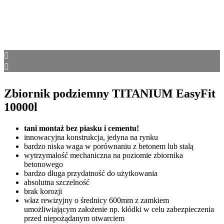
Zbiornik podziemny TITANIUM EasyFit
10000l
tani montaż bez piasku i cementu!
innowacyjna konstrukcja, jedyna na rynku
bardzo niska waga w porównaniu z betonem lub stalą
wytrzymałość mechaniczna na poziomie zbiornika
betonowego
bardzo długa przydatność do użytkowania
absolutna szczelność
brak korozji
właz rewizyjny o średnicy 600mm z zamkiem
umożliwiającym założenie np. kłódki w celu zabezpieczenia
przed niepożądanym otwarciem