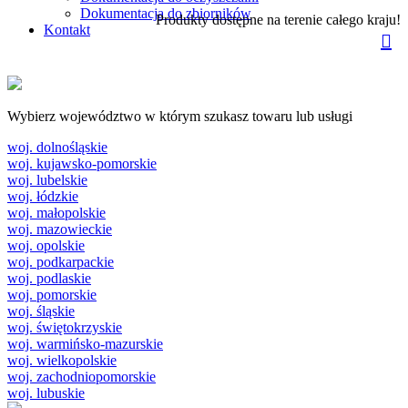
Dokumentacja do zbiorników
Produkty dostępne na terenie całego kraju!
Kontakt
Wybierz województwo w którym szukasz towaru lub usługi
woj. dolnośląskie
woj. kujawsko-pomorskie
woj. lubelskie
woj. łódzkie
woj. małopolskie
woj. mazowieckie
woj. opolskie
woj. podkarpackie
woj. podlaskie
woj. pomorskie
woj. śląskie
woj. świętokrzyskie
woj. warmińsko-mazurskie
woj. wielkopolskie
woj. zachodniopomorskie
woj. lubuskie