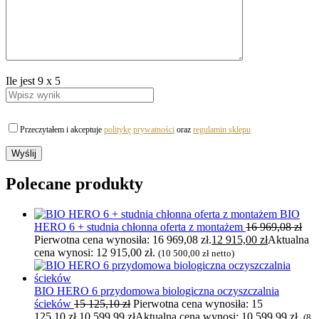
Ile jest
9
x
5
Przeczytałem i akceptuje
politykę prywatności
oraz
regulamin sklepu
Polecane produkty
BIO
HERO 6 + studnia chłonna oferta z montażem
16 969,08
zł
Pierwotna cena wynosiła: 16 969,08 zł.
12 915,00
zł
Aktualna
cena wynosi: 12 915,00 zł.
(
10 500,00
zł
netto)
BIO HERO 6 przydomowa biologiczna oczyszczalnia
ścieków
15 125,10
zł
Pierwotna cena wynosiła: 15
125,10 zł.
10 599,99
zł
Aktualna cena wynosi: 10 599,99 zł.
(
8