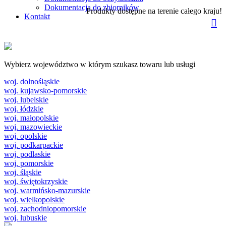
Dokumentacja do zbiorników
Produkty dostępne na terenie całego kraju!
Kontakt
Wybierz województwo w którym szukasz towaru lub usługi
woj. dolnośląskie
woj. kujawsko-pomorskie
woj. lubelskie
woj. łódzkie
woj. małopolskie
woj. mazowieckie
woj. opolskie
woj. podkarpackie
woj. podlaskie
woj. pomorskie
woj. śląskie
woj. świętokrzyskie
woj. warmińsko-mazurskie
woj. wielkopolskie
woj. zachodniopomorskie
woj. lubuskie