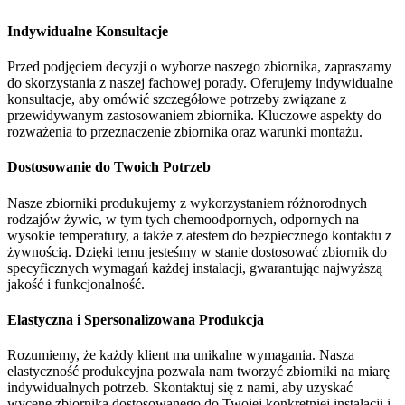
Indywidualne Konsultacje
Przed podjęciem decyzji o wyborze naszego zbiornika, zapraszamy
do skorzystania z naszej fachowej porady. Oferujemy indywidualne
konsultacje, aby omówić szczegółowe potrzeby związane z
przewidywanym zastosowaniem zbiornika. Kluczowe aspekty do
rozważenia to przeznaczenie zbiornika oraz warunki montażu.
Dostosowanie do Twoich Potrzeb
Nasze zbiorniki produkujemy z wykorzystaniem różnorodnych
rodzajów żywic, w tym tych chemoodpornych, odpornych na
wysokie temperatury, a także z atestem do bezpiecznego kontaktu z
żywnością. Dzięki temu jesteśmy w stanie dostosować zbiornik do
specyficznych wymagań każdej instalacji, gwarantując najwyższą
jakość i funkcjonalność.
Elastyczna i Spersonalizowana Produkcja
Rozumiemy, że każdy klient ma unikalne wymagania. Nasza
elastyczność produkcyjna pozwala nam tworzyć zbiorniki na miarę
indywidualnych potrzeb. Skontaktuj się z nami, aby uzyskać
wycenę zbiornika dostosowanego do Twojej konkretniej instalacji i