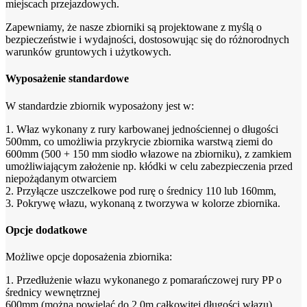
miejscach przejazdowych.
Zapewniamy, że nasze zbiorniki są projektowane z myślą o
bezpieczeństwie i wydajności, dostosowując się do różnorodnych
warunków gruntowych i użytkowych.
Wyposażenie standardowe
W standardzie zbiornik wyposażony jest w:
1. Właz wykonany z rury karbowanej jednościennej o długości
500mm, co umożliwia przykrycie zbiornika warstwą ziemi do
600mm (500 + 150 mm siodło włazowe na zbiorniku), z zamkiem
umożliwiającym założenie np. kłódki w celu zabezpieczenia przed
niepożądanym otwarciem
2. Przyłącze uszczelkowe pod rurę o średnicy 110 lub 160mm,
3. Pokrywę włazu, wykonaną z tworzywa w kolorze zbiornika.
Opcje dodatkowe
Możliwe opcje doposażenia zbiornika:
1. Przedłużenie włazu wykonanego z pomarańczowej rury PP o
średnicy wewnętrznej
600mm (można powielać do 2,0m całkowitej długości włazu),