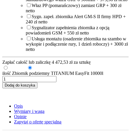
Właz PP (pomarańczowy) zamiast GRP + 300 zł
netto
Sygn. zapeł. zbiornika Alert GM-S II firmy HPD +
240 zł netto
Sygnalizator zapełnienia zbiornika z opcją
powiadomień GSM + 550 zł netto
Usługa montażu (osadzenie zbiornika na szambo w
wykopie i podłączenie rury, 1 dzień roboczy) + 3000 zł
netto
Zapłać całość lub zaliczkę
4 472,53
zł
za sztukę
Zaliczka
Pełna kwota
ilość Zbiornik podziemny TITANIUM EasyFit 10000l
Dodaj do koszyka
Opis
Wymiary i waga
Opinie
Zapytaj o ofertę specjalną