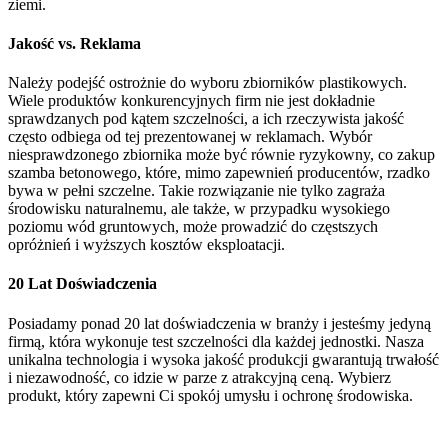
ziemi.
Jakość vs. Reklama
Należy podejść ostrożnie do wyboru zbiorników plastikowych.
Wiele produktów konkurencyjnych firm nie jest dokładnie
sprawdzanych pod kątem szczelności, a ich rzeczywista jakość
często odbiega od tej prezentowanej w reklamach. Wybór
niesprawdzonego zbiornika może być równie ryzykowny, co zakup
szamba betonowego, które, mimo zapewnień producentów, rzadko
bywa w pełni szczelne. Takie rozwiązanie nie tylko zagraża
środowisku naturalnemu, ale także, w przypadku wysokiego
poziomu wód gruntowych, może prowadzić do częstszych
opróżnień i wyższych kosztów eksploatacji.
20 Lat Doświadczenia
Posiadamy ponad 20 lat doświadczenia w branży i jesteśmy jedyną
firmą, która wykonuje test szczelności dla każdej jednostki. Nasza
unikalna technologia i wysoka jakość produkcji gwarantują trwałość
i niezawodność, co idzie w parze z atrakcyjną ceną. Wybierz
produkt, który zapewni Ci spokój umysłu i ochronę środowiska.