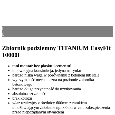
Zbiornik podziemny TITANIUM EasyFit
10000l
tani montaż bez piasku i cementu!
innowacyjna konstrukcja, jedyna na rynku
bardzo niska waga w porównaniu z betonem lub stalą
wytrzymałość mechaniczna na poziomie zbiornika
betonowego
bardzo długa przydatność do użytkowania
absolutna szczelność
brak korozji
właz rewizyjny o średnicy 600mm z zamkiem
umożliwiającym założenie np. kłódki w celu zabezpieczenia
przed niepożądanym otwarciem