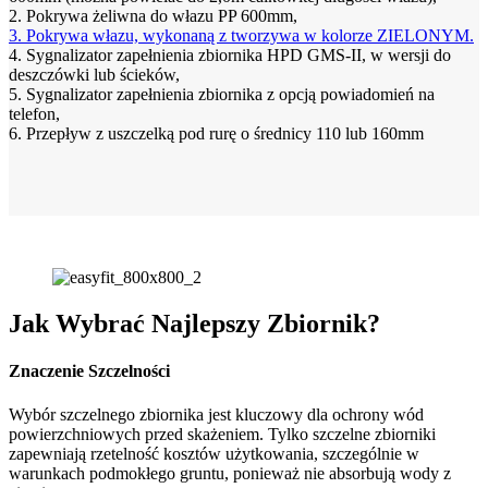
2. Pokrywa żeliwna do włazu PP 600mm,
3. Pokrywa włazu, wykonaną z tworzywa w kolorze ZIELONYM.
4. Sygnalizator zapełnienia zbiornika HPD GMS-II, w wersji do
deszczówki lub ścieków,
5. Sygnalizator zapełnienia zbiornika z opcją powiadomień na
telefon,
6. Przepływ z uszczelką pod rurę o średnicy 110 lub 160mm
Jak Wybrać Najlepszy Zbiornik?
Znaczenie Szczelności
Wybór szczelnego zbiornika jest kluczowy dla ochrony wód
powierzchniowych przed skażeniem. Tylko szczelne zbiorniki
zapewniają rzetelność kosztów użytkowania, szczególnie w
warunkach podmokłego gruntu, ponieważ nie absorbują wody z