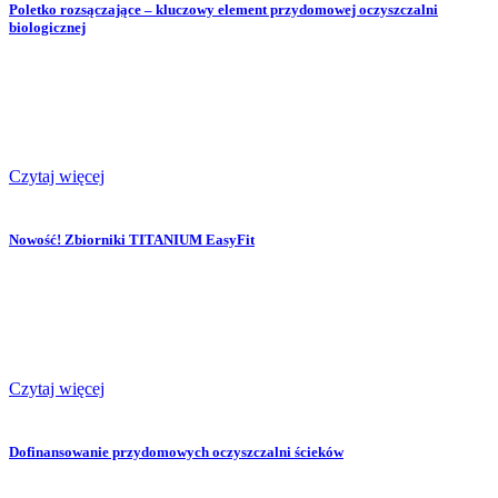
Poletko rozsączające – kluczowy element przydomowej oczyszczalni
biologicznej
Czytaj więcej
Nowość! Zbiorniki TITANIUM EasyFit
Czytaj więcej
Dofinansowanie przydomowych oczyszczalni ścieków