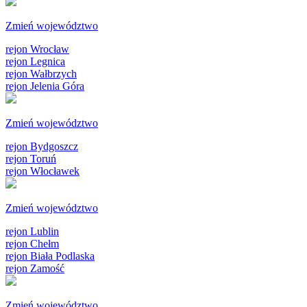
Zmień województwo
rejon Wrocław
rejon Legnica
rejon Wałbrzych
rejon Jelenia Góra
Zmień województwo
rejon Bydgoszcz
rejon Toruń
rejon Włocławek
Zmień województwo
rejon Lublin
rejon Chełm
rejon Biała Podlaska
rejon Zamość
Zmień województwo