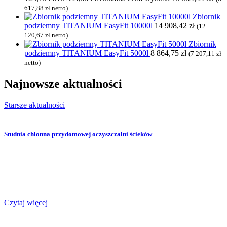
617,88
zł
netto)
Zbiornik
podziemny TITANIUM EasyFit 10000l
14 908,42
zł
(
12
120,67
zł
netto)
Zbiornik
podziemny TITANIUM EasyFit 5000l
8 864,75
zł
(
7 207,11
zł
netto)
Najnowsze
aktualności
Starsze aktualności
Studnia chłonna przydomowej oczyszczalni ścieków
Czytaj więcej