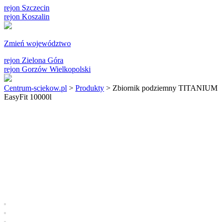
rejon Szczecin
rejon Koszalin
Zmień województwo
rejon Zielona Góra
rejon Gorzów Wielkopolski
Centrum-sciekow.pl
>
Produkty
>
Zbiornik podziemny TITANIUM
EasyFit 10000l