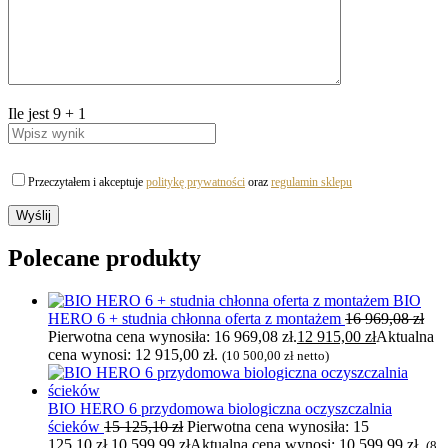
Ile jest
9
+
1
Przeczytałem i akceptuje
politykę prywatności
oraz
regulamin sklepu
Polecane produkty
BIO
HERO 6 + studnia chłonna oferta z montażem
16 969,08
zł
Pierwotna cena wynosiła: 16 969,08 zł.
12 915,00
zł
Aktualna
cena wynosi: 12 915,00 zł.
(
10 500,00
zł
netto)
BIO HERO 6 przydomowa biologiczna oczyszczalnia
ścieków
15 125,10
zł
Pierwotna cena wynosiła: 15
125,10 zł.
10 599,99
zł
Aktualna cena wynosi: 10 599,99 zł.
(
8