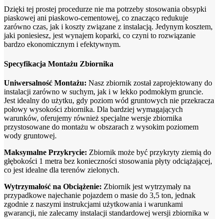
Dzięki tej prostej procedurze nie ma potrzeby stosowania obsypki
piaskowej ani piaskowo-cementowej, co znacząco redukuje
zarówno czas, jak i koszty związane z instalacją. Jedynym kosztem,
jaki poniesiesz, jest wynajem koparki, co czyni to rozwiązanie
bardzo ekonomicznym i efektywnym.
Specyfikacja Montażu Zbiornika
Uniwersalność Montażu:
Nasz zbiornik został zaprojektowany do
instalacji zarówno w suchym, jak i w lekko podmokłym gruncie.
Jest idealny do użytku, gdy poziom wód gruntowych nie przekracza
połowy wysokości zbiornika. Dla bardziej wymagających
warunków, oferujemy również specjalne wersje zbiornika
przystosowane do montażu w obszarach z wysokim poziomem
wody gruntowej.
Maksymalne Przykrycie:
Zbiornik może być przykryty ziemią do
głębokości 1 metra bez konieczności stosowania płyty odciążającej,
co jest idealne dla terenów zielonych.
Wytrzymałość na Obciążenie:
Zbiornik jest wytrzymały na
przypadkowe najechanie pojazdem o masie do 3,5 ton, jednak
zgodnie z naszymi instrukcjami użytkowania i warunkami
gwarancji, nie zalecamy instalacji standardowej wersji zbiornika w