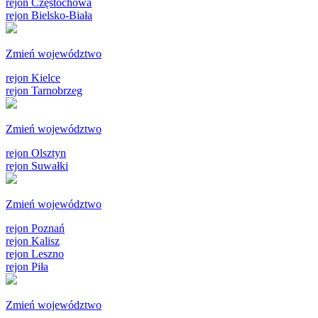
rejon Częstochowa
rejon Bielsko-Biała
Zmień województwo
rejon Kielce
rejon Tarnobrzeg
Zmień województwo
rejon Olsztyn
rejon Suwałki
Zmień województwo
rejon Poznań
rejon Kalisz
rejon Leszno
rejon Piła
Zmień województwo