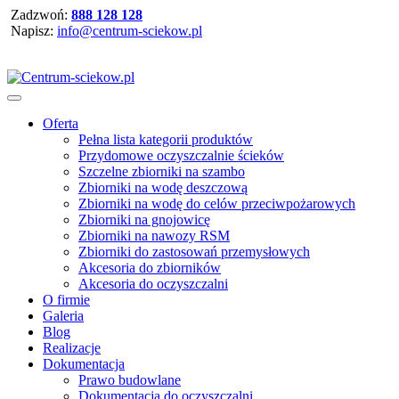
Zadzwoń:
888 128 128
Napisz:
info@centrum-sciekow.pl
Oferta
Pełna lista kategorii produktów
Przydomowe oczyszczalnie ścieków
Szczelne zbiorniki na szambo
Zbiorniki na wodę deszczową
Zbiorniki na wodę do celów przeciwpożarowych
Zbiorniki na gnojowicę
Zbiorniki na nawozy RSM
Zbiorniki do zastosowań przemysłowych
Akcesoria do zbiorników
Akcesoria do oczyszczalni
O firmie
Galeria
Blog
Realizacje
Dokumentacja
Prawo budowlane
Dokumentacja do oczyszczalni