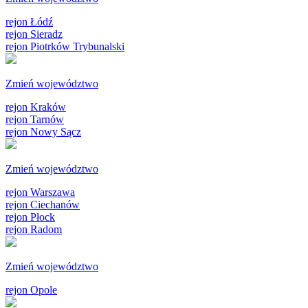
rejon Łódź
rejon Sieradz
rejon Piotrków Trybunalski
Zmień województwo
rejon Kraków
rejon Tarnów
rejon Nowy Sącz
Zmień województwo
rejon Warszawa
rejon Ciechanów
rejon Płock
rejon Radom
Zmień województwo
rejon Opole