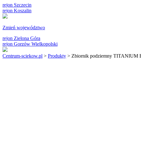
rejon Szczecin
rejon Koszalin
Zmień województwo
rejon Zielona Góra
rejon Gorzów Wielkopolski
Centrum-sciekow.pl
>
Produkty
>
Zbiornik podziemny TITANIUM E