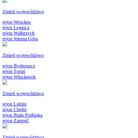
Zmień województwo
rejon Wrocław
rejon Legnica
rejon Wałbrzych
rejon Jelenia Góra
Zmień województwo
rejon Bydgoszcz
rejon Toruń
rejon Włocławek
Zmień województwo
rejon Lublin
rejon Chełm
rejon Biała Podlaska
rejon Zamość
Zmień województwo