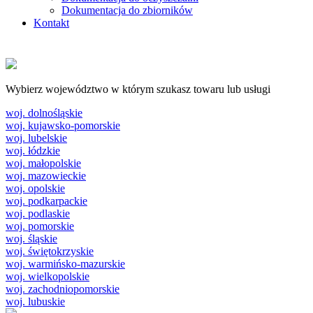
Dokumentacja do zbiorników
Kontakt
Wybierz województwo w którym szukasz towaru lub usługi
woj. dolnośląskie
woj. kujawsko-pomorskie
woj. lubelskie
woj. łódzkie
woj. małopolskie
woj. mazowieckie
woj. opolskie
woj. podkarpackie
woj. podlaskie
woj. pomorskie
woj. śląskie
woj. świętokrzyskie
woj. warmińsko-mazurskie
woj. wielkopolskie
woj. zachodniopomorskie
woj. lubuskie