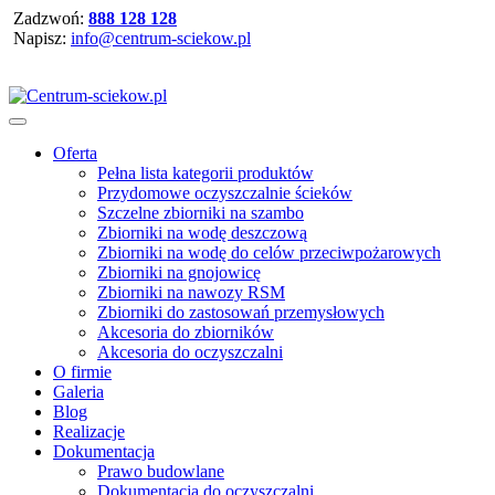
Zadzwoń:
888 128 128
Napisz:
info@centrum-sciekow.pl
Oferta
Pełna lista kategorii produktów
Przydomowe oczyszczalnie ścieków
Szczelne zbiorniki na szambo
Zbiorniki na wodę deszczową
Zbiorniki na wodę do celów przeciwpożarowych
Zbiorniki na gnojowicę
Zbiorniki na nawozy RSM
Zbiorniki do zastosowań przemysłowych
Akcesoria do zbiorników
Akcesoria do oczyszczalni
O firmie
Galeria
Blog
Realizacje
Dokumentacja
Prawo budowlane
Dokumentacja do oczyszczalni