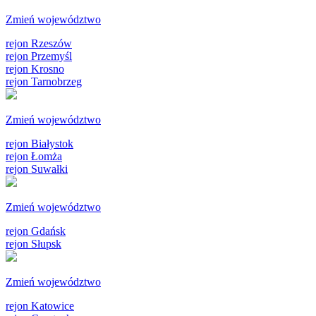
Zmień województwo
rejon Rzeszów
rejon Przemyśl
rejon Krosno
rejon Tarnobrzeg
Zmień województwo
rejon Białystok
rejon Łomża
rejon Suwałki
Zmień województwo
rejon Gdańsk
rejon Słupsk
Zmień województwo
rejon Katowice