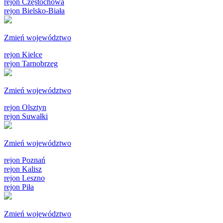
rejon Częstochowa
rejon Bielsko-Biała
Zmień województwo
rejon Kielce
rejon Tarnobrzeg
Zmień województwo
rejon Olsztyn
rejon Suwałki
Zmień województwo
rejon Poznań
rejon Kalisz
rejon Leszno
rejon Piła
Zmień województwo