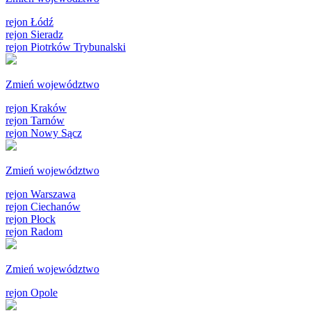
rejon Łódź
rejon Sieradz
rejon Piotrków Trybunalski
Zmień województwo
rejon Kraków
rejon Tarnów
rejon Nowy Sącz
Zmień województwo
rejon Warszawa
rejon Ciechanów
rejon Płock
rejon Radom
Zmień województwo
rejon Opole