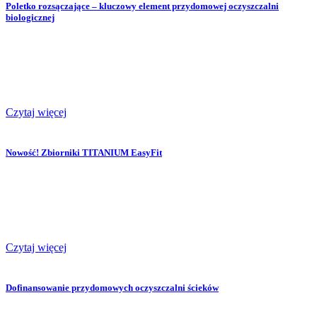
Poletko rozsączające – kluczowy element przydomowej oczyszczalni
biologicznej
Czytaj więcej
Nowość! Zbiorniki TITANIUM EasyFit
Czytaj więcej
Dofinansowanie przydomowych oczyszczalni ścieków