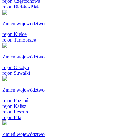
rejon Częstochowa
rejon Bielsko-Biała
Zmień województwo
rejon Kielce
rejon Tarnobrzeg
Zmień województwo
rejon Olsztyn
rejon Suwałki
Zmień województwo
rejon Poznań
rejon Kalisz
rejon Leszno
rejon Piła
Zmień województwo