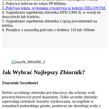
2. Pokrywa żeliwna do włazu PP 600mm,
3. Pokrywa włazu, wykonaną z tworzywa w kolorze ZIELONYM.
4. Sygnalizator zapełnienia zbiornika HPD GMS-II, w wersji do
deszczówki lub ścieków,
5. Sygnalizator zapełnienia zbiornika z opcją powiadomień na
telefon,
6. Przepływ z uszczelką pod rurę o średnicy 110 lub 160mm
Jak Wybrać Najlepszy Zbiornik?
Znaczenie Szczelności
Wybór szczelnego zbiornika jest kluczowy dla ochrony wód
powierzchniowych przed skażeniem. Tylko szczelne zbiorniki
zapewniają rzetelność kosztów użytkowania, szczególnie w
warunkach podmokłego gruntu, ponieważ nie absorbują wody z