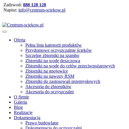
Zadzwoń:
888 128 128
Napisz:
info@centrum-sciekow.pl
Oferta
Pełna lista kategorii produktów
Przydomowe oczyszczalnie ścieków
Szczelne zbiorniki na szambo
Zbiorniki na wodę deszczową
Zbiorniki na wodę do celów przeciwpożarowych
Zbiorniki na gnojowicę
Zbiorniki na nawozy RSM
Zbiorniki do zastosowań przemysłowych
Akcesoria do zbiorników
Akcesoria do oczyszczalni
O firmie
Galeria
Blog
Realizacje
Dokumentacja
Prawo budowlane
Dokumentacja do oczyszczalni