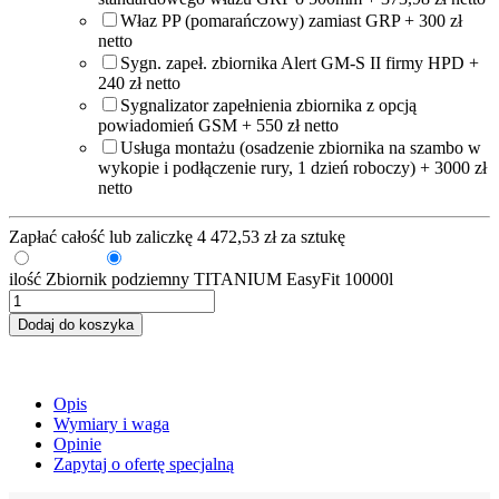
Właz PP (pomarańczowy) zamiast GRP + 300 zł
netto
Sygn. zapeł. zbiornika Alert GM-S II firmy HPD +
240 zł netto
Sygnalizator zapełnienia zbiornika z opcją
powiadomień GSM + 550 zł netto
Usługa montażu (osadzenie zbiornika na szambo w
wykopie i podłączenie rury, 1 dzień roboczy) + 3000 zł
netto
Zapłać całość lub zaliczkę
4 472,53
zł
za sztukę
Zaliczka
Pełna kwota
ilość Zbiornik podziemny TITANIUM EasyFit 10000l
Dodaj do koszyka
Opis
Wymiary i waga
Opinie
Zapytaj o ofertę specjalną