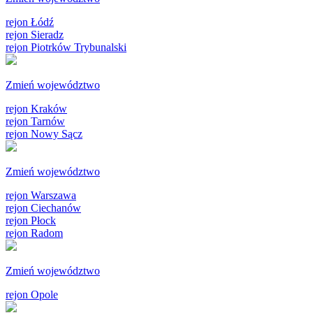
rejon Łódź
rejon Sieradz
rejon Piotrków Trybunalski
Zmień województwo
rejon Kraków
rejon Tarnów
rejon Nowy Sącz
Zmień województwo
rejon Warszawa
rejon Ciechanów
rejon Płock
rejon Radom
Zmień województwo
rejon Opole