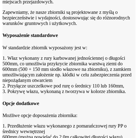
miejscach przejazdowych.
Zapewniamy, że nasze zbiorniki są projektowane z myślą o
bezpieczeństwie i wydajności, dostosowując się do różnorodnych
warunków gruntowych i użytkowych.
Wyposażenie standardowe
W standardzie zbiornik wyposażony jest w:
1. Właz wykonany z rury karbowanej jednościennej o długości
500mm, co umożliwia przykrycie zbiornika warstwą ziemi do
600mm (500 + 150 mm siodło włazowe na zbiorniku), z zamkiem
umożliwiającym założenie np. kłódki w celu zabezpieczenia przed
niepożądanym otwarciem
2. Przyłącze uszczelkowe pod rurę o średnicy 110 lub 160mm,
3. Pokrywę włazu, wykonaną z tworzywa w kolorze zbiornika.
Opcje dodatkowe
Możliwe opcje doposażenia zbiornika:
1. Przedłużenie włazu wykonanego z pomarańczowej rury PP o
średnicy wewnętrznej
600mm (można powielać do 2,0m całkowitej długości włazu),