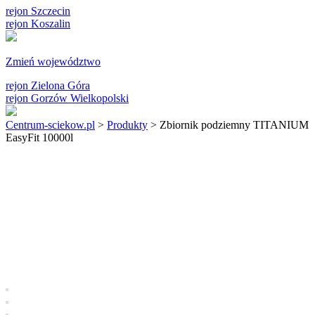
rejon Szczecin
rejon Koszalin
Zmień województwo
rejon Zielona Góra
rejon Gorzów Wielkopolski
Centrum-sciekow.pl
>
Produkty
>
Zbiornik podziemny TITANIUM
EasyFit 10000l