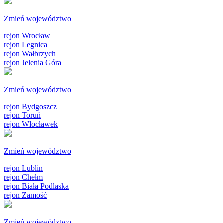
Zmień województwo
rejon Wrocław
rejon Legnica
rejon Wałbrzych
rejon Jelenia Góra
Zmień województwo
rejon Bydgoszcz
rejon Toruń
rejon Włocławek
Zmień województwo
rejon Lublin
rejon Chełm
rejon Biała Podlaska
rejon Zamość
Zmień województwo