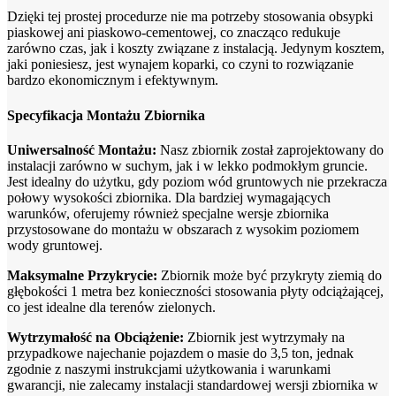
Dzięki tej prostej procedurze nie ma potrzeby stosowania obsypki
piaskowej ani piaskowo-cementowej, co znacząco redukuje
zarówno czas, jak i koszty związane z instalacją. Jedynym kosztem,
jaki poniesiesz, jest wynajem koparki, co czyni to rozwiązanie
bardzo ekonomicznym i efektywnym.
Specyfikacja Montażu Zbiornika
Uniwersalność Montażu:
Nasz zbiornik został zaprojektowany do
instalacji zarówno w suchym, jak i w lekko podmokłym gruncie.
Jest idealny do użytku, gdy poziom wód gruntowych nie przekracza
połowy wysokości zbiornika. Dla bardziej wymagających
warunków, oferujemy również specjalne wersje zbiornika
przystosowane do montażu w obszarach z wysokim poziomem
wody gruntowej.
Maksymalne Przykrycie:
Zbiornik może być przykryty ziemią do
głębokości 1 metra bez konieczności stosowania płyty odciążającej,
co jest idealne dla terenów zielonych.
Wytrzymałość na Obciążenie:
Zbiornik jest wytrzymały na
przypadkowe najechanie pojazdem o masie do 3,5 ton, jednak
zgodnie z naszymi instrukcjami użytkowania i warunkami
gwarancji, nie zalecamy instalacji standardowej wersji zbiornika w