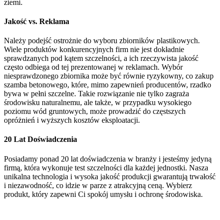
ziemi.
Jakość vs. Reklama
Należy podejść ostrożnie do wyboru zbiorników plastikowych.
Wiele produktów konkurencyjnych firm nie jest dokładnie
sprawdzanych pod kątem szczelności, a ich rzeczywista jakość
często odbiega od tej prezentowanej w reklamach. Wybór
niesprawdzonego zbiornika może być równie ryzykowny, co zakup
szamba betonowego, które, mimo zapewnień producentów, rzadko
bywa w pełni szczelne. Takie rozwiązanie nie tylko zagraża
środowisku naturalnemu, ale także, w przypadku wysokiego
poziomu wód gruntowych, może prowadzić do częstszych
opróżnień i wyższych kosztów eksploatacji.
20 Lat Doświadczenia
Posiadamy ponad 20 lat doświadczenia w branży i jesteśmy jedyną
firmą, która wykonuje test szczelności dla każdej jednostki. Nasza
unikalna technologia i wysoka jakość produkcji gwarantują trwałość
i niezawodność, co idzie w parze z atrakcyjną ceną. Wybierz
produkt, który zapewni Ci spokój umysłu i ochronę środowiska.