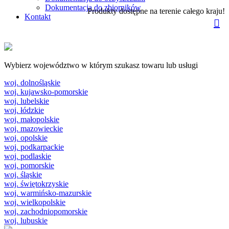
Dokumentacja do zbiorników
Produkty dostępne na terenie całego kraju!
Kontakt
Wybierz województwo w którym szukasz towaru lub usługi
woj. dolnośląskie
woj. kujawsko-pomorskie
woj. lubelskie
woj. łódzkie
woj. małopolskie
woj. mazowieckie
woj. opolskie
woj. podkarpackie
woj. podlaskie
woj. pomorskie
woj. śląskie
woj. świętokrzyskie
woj. warmińsko-mazurskie
woj. wielkopolskie
woj. zachodniopomorskie
woj. lubuskie