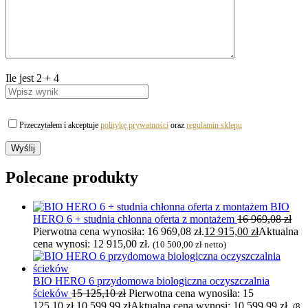
Ile jest
2
+
4
Przeczytałem i akceptuje
politykę prywatności
oraz
regulamin sklepu
Polecane produkty
BIO
HERO 6 + studnia chłonna oferta z montażem
16 969,08
zł
Pierwotna cena wynosiła: 16 969,08 zł.
12 915,00
zł
Aktualna
cena wynosi: 12 915,00 zł.
(
10 500,00
zł
netto)
BIO HERO 6 przydomowa biologiczna oczyszczalnia
ścieków
15 125,10
zł
Pierwotna cena wynosiła: 15
125,10 zł.
10 599,99
zł
Aktualna cena wynosi: 10 599,99 zł.
(
8