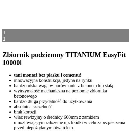
Zbiornik podziemny TITANIUM EasyFit
10000l
tani montaż bez piasku i cementu!
innowacyjna konstrukcja, jedyna na rynku
bardzo niska waga w porównaniu z betonem lub stalą
wytrzymałość mechaniczna na poziomie zbiornika
betonowego
bardzo długa przydatność do użytkowania
absolutna szczelność
brak korozji
właz rewizyjny o średnicy 600mm z zamkiem
umożliwiającym założenie np. kłódki w celu zabezpieczenia
przed niepożądanym otwarciem