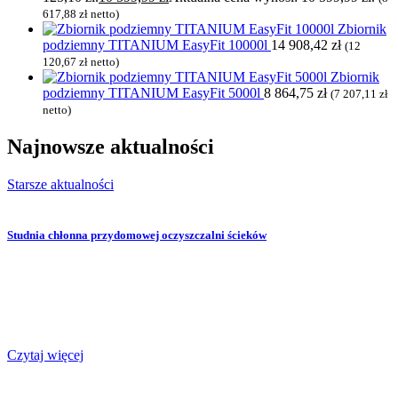
617,88
zł
netto)
Zbiornik
podziemny TITANIUM EasyFit 10000l
14 908,42
zł
(
12
120,67
zł
netto)
Zbiornik
podziemny TITANIUM EasyFit 5000l
8 864,75
zł
(
7 207,11
zł
netto)
Najnowsze
aktualności
Starsze aktualności
Studnia chłonna przydomowej oczyszczalni ścieków
Czytaj więcej