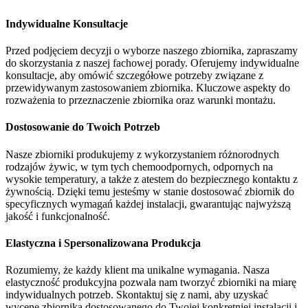
Indywidualne Konsultacje
Przed podjęciem decyzji o wyborze naszego zbiornika, zapraszamy
do skorzystania z naszej fachowej porady. Oferujemy indywidualne
konsultacje, aby omówić szczegółowe potrzeby związane z
przewidywanym zastosowaniem zbiornika. Kluczowe aspekty do
rozważenia to przeznaczenie zbiornika oraz warunki montażu.
Dostosowanie do Twoich Potrzeb
Nasze zbiorniki produkujemy z wykorzystaniem różnorodnych
rodzajów żywic, w tym tych chemoodpornych, odpornych na
wysokie temperatury, a także z atestem do bezpiecznego kontaktu z
żywnością. Dzięki temu jesteśmy w stanie dostosować zbiornik do
specyficznych wymagań każdej instalacji, gwarantując najwyższą
jakość i funkcjonalność.
Elastyczna i Spersonalizowana Produkcja
Rozumiemy, że każdy klient ma unikalne wymagania. Nasza
elastyczność produkcyjna pozwala nam tworzyć zbiorniki na miarę
indywidualnych potrzeb. Skontaktuj się z nami, aby uzyskać
wycenę zbiornika dostosowanego do Twojej konkretniej instalacji i