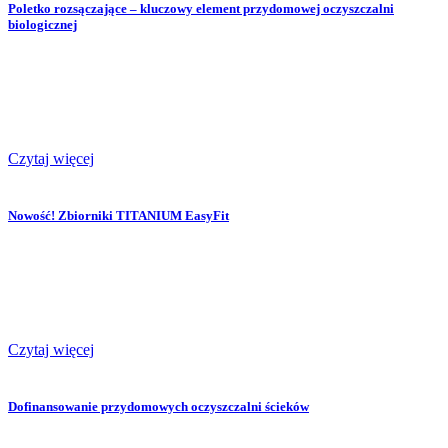
Poletko rozsączające – kluczowy element przydomowej oczyszczalni
biologicznej
Czytaj więcej
Nowość! Zbiorniki TITANIUM EasyFit
Czytaj więcej
Dofinansowanie przydomowych oczyszczalni ścieków