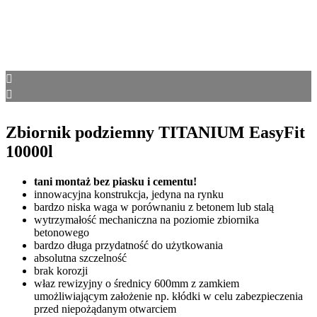
Zbiornik podziemny TITANIUM EasyFit
10000l
tani montaż bez piasku i cementu!
innowacyjna konstrukcja, jedyna na rynku
bardzo niska waga w porównaniu z betonem lub stalą
wytrzymałość mechaniczna na poziomie zbiornika
betonowego
bardzo długa przydatność do użytkowania
absolutna szczelność
brak korozji
właz rewizyjny o średnicy 600mm z zamkiem
umożliwiającym założenie np. kłódki w celu zabezpieczenia
przed niepożądanym otwarciem