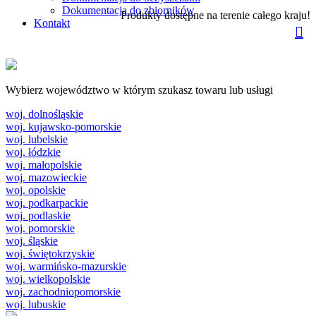
Dokumentacja do zbiorników
Produkty dostępne na terenie całego kraju!
Kontakt
Wybierz województwo w którym szukasz towaru lub usługi
woj. dolnośląskie
woj. kujawsko-pomorskie
woj. lubelskie
woj. łódzkie
woj. małopolskie
woj. mazowieckie
woj. opolskie
woj. podkarpackie
woj. podlaskie
woj. pomorskie
woj. śląskie
woj. świętokrzyskie
woj. warmińsko-mazurskie
woj. wielkopolskie
woj. zachodniopomorskie
woj. lubuskie