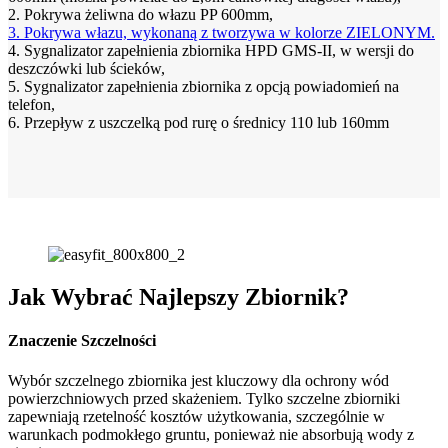
2. Pokrywa żeliwna do włazu PP 600mm,
3. Pokrywa włazu, wykonaną z tworzywa w kolorze ZIELONYM.
4. Sygnalizator zapełnienia zbiornika HPD GMS-II, w wersji do
deszczówki lub ścieków,
5. Sygnalizator zapełnienia zbiornika z opcją powiadomień na
telefon,
6. Przepływ z uszczelką pod rurę o średnicy 110 lub 160mm
Jak Wybrać Najlepszy Zbiornik?
Znaczenie Szczelności
Wybór szczelnego zbiornika jest kluczowy dla ochrony wód
powierzchniowych przed skażeniem. Tylko szczelne zbiorniki
zapewniają rzetelność kosztów użytkowania, szczególnie w
warunkach podmokłego gruntu, ponieważ nie absorbują wody z