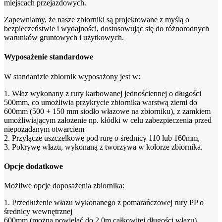
miejscach przejazdowych.
Zapewniamy, że nasze zbiorniki są projektowane z myślą o
bezpieczeństwie i wydajności, dostosowując się do różnorodnych
warunków gruntowych i użytkowych.
Wyposażenie standardowe
W standardzie zbiornik wyposażony jest w:
1. Właz wykonany z rury karbowanej jednościennej o długości
500mm, co umożliwia przykrycie zbiornika warstwą ziemi do
600mm (500 + 150 mm siodło włazowe na zbiorniku), z zamkiem
umożliwiającym założenie np. kłódki w celu zabezpieczenia przed
niepożądanym otwarciem
2. Przyłącze uszczelkowe pod rurę o średnicy 110 lub 160mm,
3. Pokrywę włazu, wykonaną z tworzywa w kolorze zbiornika.
Opcje dodatkowe
Możliwe opcje doposażenia zbiornika:
1. Przedłużenie włazu wykonanego z pomarańczowej rury PP o
średnicy wewnętrznej
600mm (można powielać do 2,0m całkowitej długości włazu),