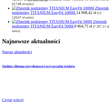
617,88
zł
netto)
Zbiornik
podziemny TITANIUM EasyFit 10000l
14 908,42
zł
(
12
120,67
zł
netto)
Zbiornik
podziemny TITANIUM EasyFit 5000l
8 864,75
zł
(
7 207,11
zł
netto)
Najnowsze
aktualności
Starsze aktualności
Studnia chłonna przydomowej oczyszczalni ścieków
Czytaj więcej