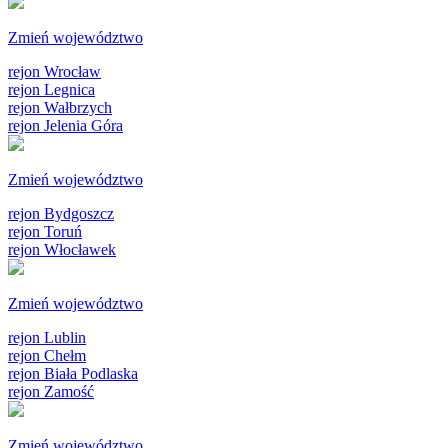
Zmień województwo
rejon Wrocław
rejon Legnica
rejon Wałbrzych
rejon Jelenia Góra
Zmień województwo
rejon Bydgoszcz
rejon Toruń
rejon Włocławek
Zmień województwo
rejon Lublin
rejon Chełm
rejon Biała Podlaska
rejon Zamość
Zmień województwo