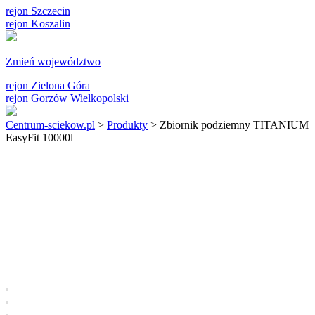
rejon Szczecin
rejon Koszalin
Zmień województwo
rejon Zielona Góra
rejon Gorzów Wielkopolski
Centrum-sciekow.pl
>
Produkty
>
Zbiornik podziemny TITANIUM
EasyFit 10000l