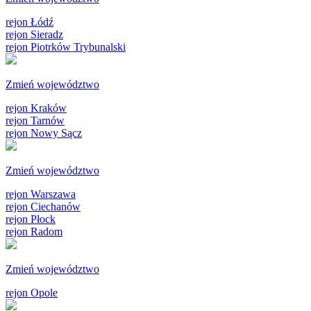
rejon Łódź
rejon Sieradz
rejon Piotrków Trybunalski
Zmień województwo
rejon Kraków
rejon Tarnów
rejon Nowy Sącz
Zmień województwo
rejon Warszawa
rejon Ciechanów
rejon Płock
rejon Radom
Zmień województwo
rejon Opole