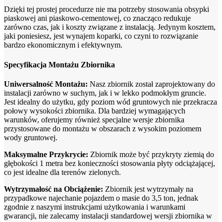
Dzięki tej prostej procedurze nie ma potrzeby stosowania obsypki
piaskowej ani piaskowo-cementowej, co znacząco redukuje
zarówno czas, jak i koszty związane z instalacją. Jedynym kosztem,
jaki poniesiesz, jest wynajem koparki, co czyni to rozwiązanie
bardzo ekonomicznym i efektywnym.
Specyfikacja Montażu Zbiornika
Uniwersalność Montażu:
Nasz zbiornik został zaprojektowany do
instalacji zarówno w suchym, jak i w lekko podmokłym gruncie.
Jest idealny do użytku, gdy poziom wód gruntowych nie przekracza
połowy wysokości zbiornika. Dla bardziej wymagających
warunków, oferujemy również specjalne wersje zbiornika
przystosowane do montażu w obszarach z wysokim poziomem
wody gruntowej.
Maksymalne Przykrycie:
Zbiornik może być przykryty ziemią do
głębokości 1 metra bez konieczności stosowania płyty odciążającej,
co jest idealne dla terenów zielonych.
Wytrzymałość na Obciążenie:
Zbiornik jest wytrzymały na
przypadkowe najechanie pojazdem o masie do 3,5 ton, jednak
zgodnie z naszymi instrukcjami użytkowania i warunkami
gwarancji, nie zalecamy instalacji standardowej wersji zbiornika w