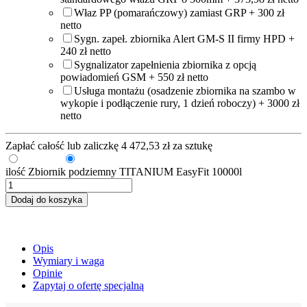
Właz PP (pomarańczowy) zamiast GRP + 300 zł
netto
Sygn. zapeł. zbiornika Alert GM-S II firmy HPD +
240 zł netto
Sygnalizator zapełnienia zbiornika z opcją
powiadomień GSM + 550 zł netto
Usługa montażu (osadzenie zbiornika na szambo w
wykopie i podłączenie rury, 1 dzień roboczy) + 3000 zł
netto
Zapłać całość lub zaliczkę
4 472,53
zł
za sztukę
Zaliczka
Pełna kwota
ilość Zbiornik podziemny TITANIUM EasyFit 10000l
Dodaj do koszyka
Opis
Wymiary i waga
Opinie
Zapytaj o ofertę specjalną