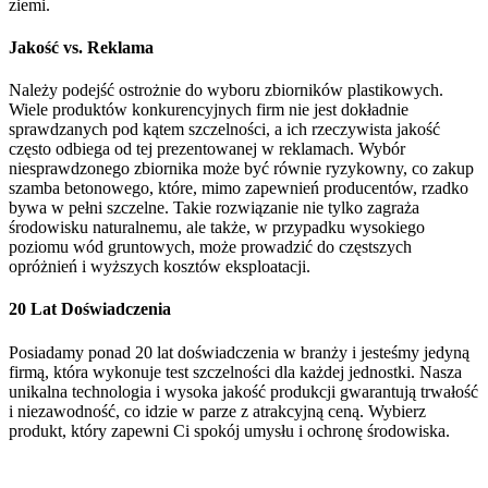
ziemi.
Jakość vs. Reklama
Należy podejść ostrożnie do wyboru zbiorników plastikowych.
Wiele produktów konkurencyjnych firm nie jest dokładnie
sprawdzanych pod kątem szczelności, a ich rzeczywista jakość
często odbiega od tej prezentowanej w reklamach. Wybór
niesprawdzonego zbiornika może być równie ryzykowny, co zakup
szamba betonowego, które, mimo zapewnień producentów, rzadko
bywa w pełni szczelne. Takie rozwiązanie nie tylko zagraża
środowisku naturalnemu, ale także, w przypadku wysokiego
poziomu wód gruntowych, może prowadzić do częstszych
opróżnień i wyższych kosztów eksploatacji.
20 Lat Doświadczenia
Posiadamy ponad 20 lat doświadczenia w branży i jesteśmy jedyną
firmą, która wykonuje test szczelności dla każdej jednostki. Nasza
unikalna technologia i wysoka jakość produkcji gwarantują trwałość
i niezawodność, co idzie w parze z atrakcyjną ceną. Wybierz
produkt, który zapewni Ci spokój umysłu i ochronę środowiska.