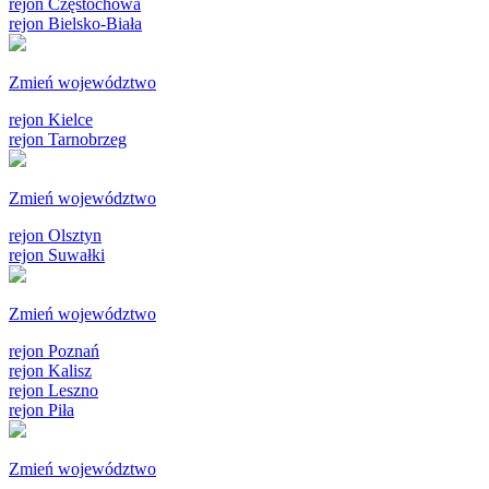
rejon Częstochowa
rejon Bielsko-Biała
Zmień województwo
rejon Kielce
rejon Tarnobrzeg
Zmień województwo
rejon Olsztyn
rejon Suwałki
Zmień województwo
rejon Poznań
rejon Kalisz
rejon Leszno
rejon Piła
Zmień województwo