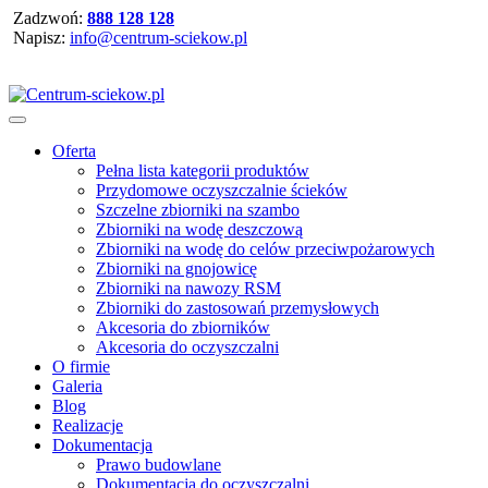
Zadzwoń:
888 128 128
Napisz:
info@centrum-sciekow.pl
Oferta
Pełna lista kategorii produktów
Przydomowe oczyszczalnie ścieków
Szczelne zbiorniki na szambo
Zbiorniki na wodę deszczową
Zbiorniki na wodę do celów przeciwpożarowych
Zbiorniki na gnojowicę
Zbiorniki na nawozy RSM
Zbiorniki do zastosowań przemysłowych
Akcesoria do zbiorników
Akcesoria do oczyszczalni
O firmie
Galeria
Blog
Realizacje
Dokumentacja
Prawo budowlane
Dokumentacja do oczyszczalni