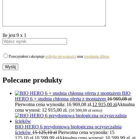
Ile jest
9
x
1
Przeczytałem i akceptuje
politykę prywatności
oraz
regulamin sklepu
Polecane produkty
BIO
HERO 6 + studnia chłonna oferta z montażem
16 969,08
zł
Pierwotna cena wynosiła: 16 969,08 zł.
12 915,00
zł
Aktualna
cena wynosi: 12 915,00 zł.
(
10 500,00
zł
netto)
BIO HERO 6 przydomowa biologiczna oczyszczalnia
ścieków
15 125,10
zł
Pierwotna cena wynosiła: 15
125,10 zł.
10 599,99
zł
Aktualna cena wynosi: 10 599,99 zł.
(
8