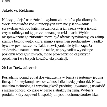
ziemi.
Jakość vs. Reklama
Należy podejść ostrożnie do wyboru zbiorników plastikowych.
Wiele produktów konkurencyjnych firm nie jest dokładnie
sprawdzanych pod kątem szczelności, a ich rzeczywista jakość
często odbiega od tej prezentowanej w reklamach. Wybór
niesprawdzonego zbiornika może być równie ryzykowny, co zakup
szamba betonowego, które, mimo zapewnień producentów, rzadko
bywa w pełni szczelne. Takie rozwiązanie nie tylko zagraża
środowisku naturalnemu, ale także, w przypadku wysokiego
poziomu wód gruntowych, może prowadzić do częstszych
opróżnień i wyższych kosztów eksploatacji.
20 Lat Doświadczenia
Posiadamy ponad 20 lat doświadczenia w branży i jesteśmy jedyną
firmą, która wykonuje test szczelności dla każdej jednostki. Nasza
unikalna technologia i wysoka jakość produkcji gwarantują trwałość
i niezawodność, co idzie w parze z atrakcyjną ceną. Wybierz
produkt, który zapewni Ci spokój umysłu i ochronę środowiska.