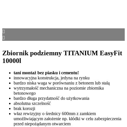
Zbiornik podziemny TITANIUM EasyFit
10000l
tani montaż bez piasku i cementu!
innowacyjna konstrukcja, jedyna na rynku
bardzo niska waga w porównaniu z betonem lub stalą
wytrzymałość mechaniczna na poziomie zbiornika
betonowego
bardzo długa przydatność do użytkowania
absolutna szczelność
brak korozji
właz rewizyjny o średnicy 600mm z zamkiem
umożliwiającym założenie np. kłódki w celu zabezpieczenia
przed niepożądanym otwarciem