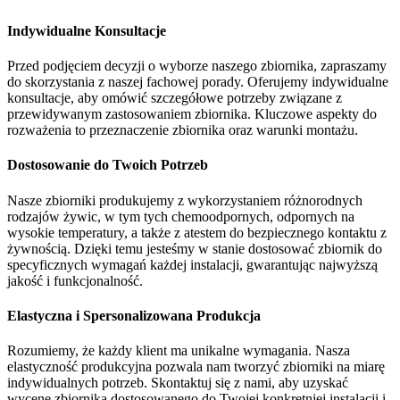
Indywidualne Konsultacje
Przed podjęciem decyzji o wyborze naszego zbiornika, zapraszamy
do skorzystania z naszej fachowej porady. Oferujemy indywidualne
konsultacje, aby omówić szczegółowe potrzeby związane z
przewidywanym zastosowaniem zbiornika. Kluczowe aspekty do
rozważenia to przeznaczenie zbiornika oraz warunki montażu.
Dostosowanie do Twoich Potrzeb
Nasze zbiorniki produkujemy z wykorzystaniem różnorodnych
rodzajów żywic, w tym tych chemoodpornych, odpornych na
wysokie temperatury, a także z atestem do bezpiecznego kontaktu z
żywnością. Dzięki temu jesteśmy w stanie dostosować zbiornik do
specyficznych wymagań każdej instalacji, gwarantując najwyższą
jakość i funkcjonalność.
Elastyczna i Spersonalizowana Produkcja
Rozumiemy, że każdy klient ma unikalne wymagania. Nasza
elastyczność produkcyjna pozwala nam tworzyć zbiorniki na miarę
indywidualnych potrzeb. Skontaktuj się z nami, aby uzyskać
wycenę zbiornika dostosowanego do Twojej konkretniej instalacji i