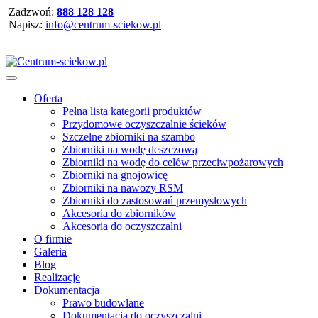
Zadzwoń:
888 128 128
Napisz:
info@centrum-sciekow.pl
Oferta
Pełna lista kategorii produktów
Przydomowe oczyszczalnie ścieków
Szczelne zbiorniki na szambo
Zbiorniki na wodę deszczową
Zbiorniki na wodę do celów przeciwpożarowych
Zbiorniki na gnojowicę
Zbiorniki na nawozy RSM
Zbiorniki do zastosowań przemysłowych
Akcesoria do zbiorników
Akcesoria do oczyszczalni
O firmie
Galeria
Blog
Realizacje
Dokumentacja
Prawo budowlane
Dokumentacja do oczyszczalni