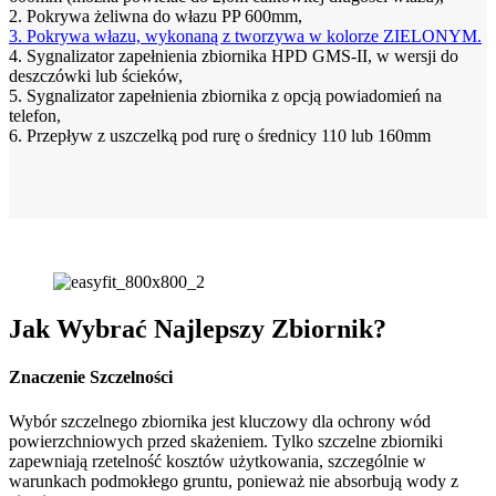
2. Pokrywa żeliwna do włazu PP 600mm,
3. Pokrywa włazu, wykonaną z tworzywa w kolorze ZIELONYM.
4. Sygnalizator zapełnienia zbiornika HPD GMS-II, w wersji do
deszczówki lub ścieków,
5. Sygnalizator zapełnienia zbiornika z opcją powiadomień na
telefon,
6. Przepływ z uszczelką pod rurę o średnicy 110 lub 160mm
Jak Wybrać Najlepszy Zbiornik?
Znaczenie Szczelności
Wybór szczelnego zbiornika jest kluczowy dla ochrony wód
powierzchniowych przed skażeniem. Tylko szczelne zbiorniki
zapewniają rzetelność kosztów użytkowania, szczególnie w
warunkach podmokłego gruntu, ponieważ nie absorbują wody z