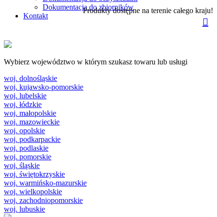
Dokumentacja do zbiorników
Produkty dostępne na terenie całego kraju!
Kontakt
Wybierz województwo w którym szukasz towaru lub usługi
woj. dolnośląskie
woj. kujawsko-pomorskie
woj. lubelskie
woj. łódzkie
woj. małopolskie
woj. mazowieckie
woj. opolskie
woj. podkarpackie
woj. podlaskie
woj. pomorskie
woj. śląskie
woj. świętokrzyskie
woj. warmińsko-mazurskie
woj. wielkopolskie
woj. zachodniopomorskie
woj. lubuskie