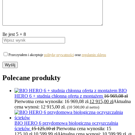
Ile jest
5
+
8
Przeczytałem i akceptuje
politykę prywatności
oraz
regulamin sklepu
Polecane produkty
BIO
HERO 6 + studnia chłonna oferta z montażem
16 969,08
zł
Pierwotna cena wynosiła: 16 969,08 zł.
12 915,00
zł
Aktualna
cena wynosi: 12 915,00 zł.
(
10 500,00
zł
netto)
BIO HERO 6 przydomowa biologiczna oczyszczalnia
ścieków
15 125,10
zł
Pierwotna cena wynosiła: 15
125,10 zł.
10 599,99
zł
Aktualna cena wynosi: 10 599,99 zł.
(
8