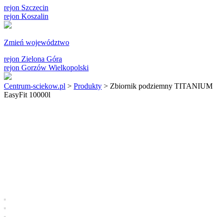
rejon Szczecin
rejon Koszalin
Zmień województwo
rejon Zielona Góra
rejon Gorzów Wielkopolski
Centrum-sciekow.pl
>
Produkty
>
Zbiornik podziemny TITANIUM
EasyFit 10000l