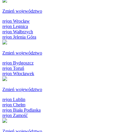
Zmień województwo
rejon Wrocław
rejon Legnica
rejon Wałbrzych
rejon Jelenia Góra
Zmień województwo
rejon Bydgoszcz
rejon Toruń
rejon Włocławek
Zmień województwo
rejon Lublin
rejon Chełm
rejon Biała Podlaska
rejon Zamość
Zmień województwo