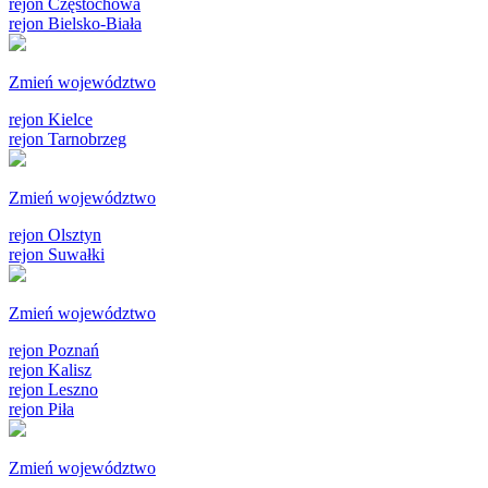
rejon Częstochowa
rejon Bielsko-Biała
Zmień województwo
rejon Kielce
rejon Tarnobrzeg
Zmień województwo
rejon Olsztyn
rejon Suwałki
Zmień województwo
rejon Poznań
rejon Kalisz
rejon Leszno
rejon Piła
Zmień województwo