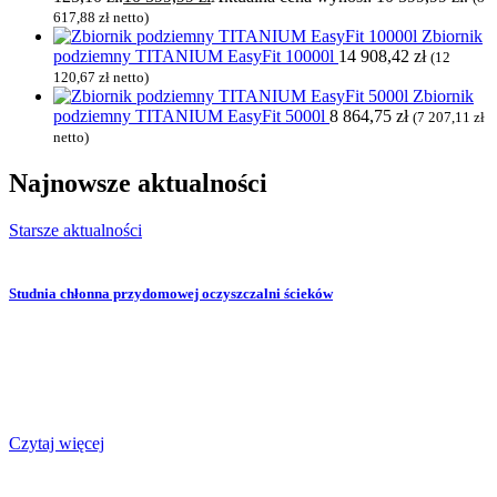
617,88
zł
netto)
Zbiornik
podziemny TITANIUM EasyFit 10000l
14 908,42
zł
(
12
120,67
zł
netto)
Zbiornik
podziemny TITANIUM EasyFit 5000l
8 864,75
zł
(
7 207,11
zł
netto)
Najnowsze
aktualności
Starsze aktualności
Studnia chłonna przydomowej oczyszczalni ścieków
Czytaj więcej