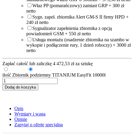
Właz PP (pomarańczowy) zamiast GRP + 300 zł
netto
Sygn. zapeł. zbiornika Alert GM-S II firmy HPD +
240 zł netto
Sygnalizator zapełnienia zbiornika z opcją
powiadomień GSM + 550 zł netto
Usługa montażu (osadzenie zbiornika na szambo w
wykopie i podłączenie rury, 1 dzień roboczy) + 3000 zł
netto
Zapłać całość lub zaliczkę
4 472,53
zł
za sztukę
Zaliczka
Pełna kwota
ilość Zbiornik podziemny TITANIUM EasyFit 10000l
Dodaj do koszyka
Opis
Wymiary i waga
Opinie
Zapytaj o ofertę specjalną