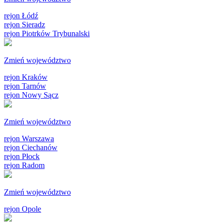
rejon Łódź
rejon Sieradz
rejon Piotrków Trybunalski
Zmień województwo
rejon Kraków
rejon Tarnów
rejon Nowy Sącz
Zmień województwo
rejon Warszawa
rejon Ciechanów
rejon Płock
rejon Radom
Zmień województwo
rejon Opole