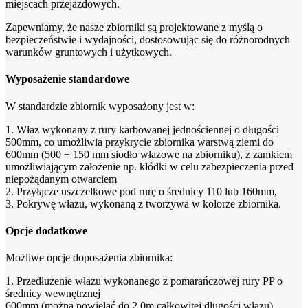
miejscach przejazdowych.
Zapewniamy, że nasze zbiorniki są projektowane z myślą o
bezpieczeństwie i wydajności, dostosowując się do różnorodnych
warunków gruntowych i użytkowych.
Wyposażenie standardowe
W standardzie zbiornik wyposażony jest w:
1. Właz wykonany z rury karbowanej jednościennej o długości
500mm, co umożliwia przykrycie zbiornika warstwą ziemi do
600mm (500 + 150 mm siodło włazowe na zbiorniku), z zamkiem
umożliwiającym założenie np. kłódki w celu zabezpieczenia przed
niepożądanym otwarciem
2. Przyłącze uszczelkowe pod rurę o średnicy 110 lub 160mm,
3. Pokrywę włazu, wykonaną z tworzywa w kolorze zbiornika.
Opcje dodatkowe
Możliwe opcje doposażenia zbiornika:
1. Przedłużenie włazu wykonanego z pomarańczowej rury PP o
średnicy wewnętrznej
600mm (można powielać do 2,0m całkowitej długości włazu),