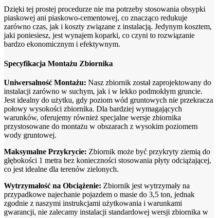
Dzięki tej prostej procedurze nie ma potrzeby stosowania obsypki
piaskowej ani piaskowo-cementowej, co znacząco redukuje
zarówno czas, jak i koszty związane z instalacją. Jedynym kosztem,
jaki poniesiesz, jest wynajem koparki, co czyni to rozwiązanie
bardzo ekonomicznym i efektywnym.
Specyfikacja Montażu Zbiornika
Uniwersalność Montażu:
Nasz zbiornik został zaprojektowany do
instalacji zarówno w suchym, jak i w lekko podmokłym gruncie.
Jest idealny do użytku, gdy poziom wód gruntowych nie przekracza
połowy wysokości zbiornika. Dla bardziej wymagających
warunków, oferujemy również specjalne wersje zbiornika
przystosowane do montażu w obszarach z wysokim poziomem
wody gruntowej.
Maksymalne Przykrycie:
Zbiornik może być przykryty ziemią do
głębokości 1 metra bez konieczności stosowania płyty odciążającej,
co jest idealne dla terenów zielonych.
Wytrzymałość na Obciążenie:
Zbiornik jest wytrzymały na
przypadkowe najechanie pojazdem o masie do 3,5 ton, jednak
zgodnie z naszymi instrukcjami użytkowania i warunkami
gwarancji, nie zalecamy instalacji standardowej wersji zbiornika w