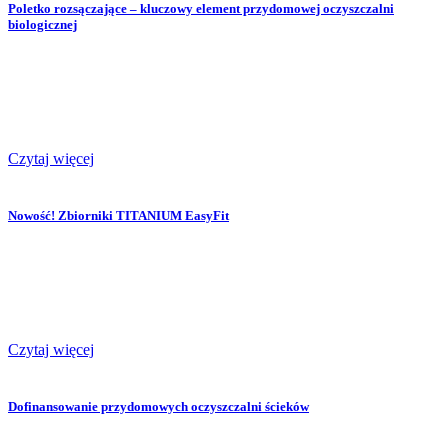
Poletko rozsączające – kluczowy element przydomowej oczyszczalni
biologicznej
Czytaj więcej
Nowość! Zbiorniki TITANIUM EasyFit
Czytaj więcej
Dofinansowanie przydomowych oczyszczalni ścieków