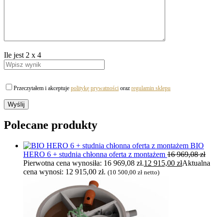
Ile jest
2
x
4
Przeczytałem i akceptuje
politykę prywatności
oraz
regulamin sklepu
Polecane produkty
BIO
HERO 6 + studnia chłonna oferta z montażem
16 969,08
zł
Pierwotna cena wynosiła: 16 969,08 zł.
12 915,00
zł
Aktualna
cena wynosi: 12 915,00 zł.
(
10 500,00
zł
netto)