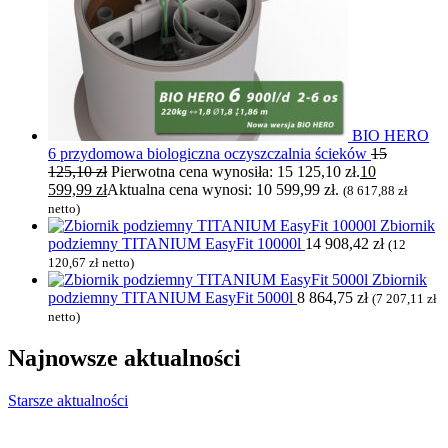
BIO HERO
6 przydomowa biologiczna oczyszczalnia ścieków
15
125,10
zł
Pierwotna cena wynosiła: 15 125,10 zł.
10
599,99
zł
Aktualna cena wynosi: 10 599,99 zł.
(
8 617,88
zł
netto)
Zbiornik
podziemny TITANIUM EasyFit 10000l
14 908,42
zł
(
12
120,67
zł
netto)
Zbiornik
podziemny TITANIUM EasyFit 5000l
8 864,75
zł
(
7 207,11
zł
netto)
Najnowsze
aktualności
Starsze aktualności