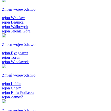
Zmień województwo
rejon Wrocław
rejon Legnica
rejon Wałbrzych
rejon Jelenia Góra
Zmień województwo
rejon Bydgoszcz
rejon Toruń
rejon Włocławek
Zmień województwo
rejon Lublin
rejon Chełm
rejon Biała Podlaska
rejon Zamość
Zmień województwo