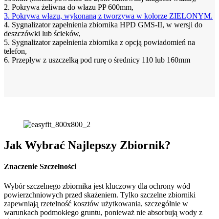
2. Pokrywa żeliwna do włazu PP 600mm,
3. Pokrywa włazu, wykonaną z tworzywa w kolorze ZIELONYM.
4. Sygnalizator zapełnienia zbiornika HPD GMS-II, w wersji do
deszczówki lub ścieków,
5. Sygnalizator zapełnienia zbiornika z opcją powiadomień na
telefon,
6. Przepływ z uszczelką pod rurę o średnicy 110 lub 160mm
Jak Wybrać Najlepszy Zbiornik?
Znaczenie Szczelności
Wybór szczelnego zbiornika jest kluczowy dla ochrony wód
powierzchniowych przed skażeniem. Tylko szczelne zbiorniki
zapewniają rzetelność kosztów użytkowania, szczególnie w
warunkach podmokłego gruntu, ponieważ nie absorbują wody z