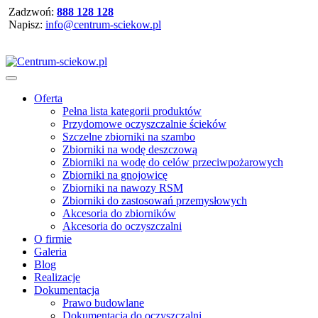
Zadzwoń:
888 128 128
Napisz:
info@centrum-sciekow.pl
Oferta
Pełna lista kategorii produktów
Przydomowe oczyszczalnie ścieków
Szczelne zbiorniki na szambo
Zbiorniki na wodę deszczową
Zbiorniki na wodę do celów przeciwpożarowych
Zbiorniki na gnojowicę
Zbiorniki na nawozy RSM
Zbiorniki do zastosowań przemysłowych
Akcesoria do zbiorników
Akcesoria do oczyszczalni
O firmie
Galeria
Blog
Realizacje
Dokumentacja
Prawo budowlane
Dokumentacja do oczyszczalni