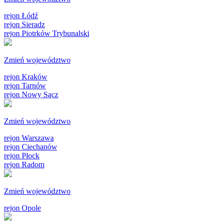
rejon Łódź
rejon Sieradz
rejon Piotrków Trybunalski
Zmień województwo
rejon Kraków
rejon Tarnów
rejon Nowy Sącz
Zmień województwo
rejon Warszawa
rejon Ciechanów
rejon Płock
rejon Radom
Zmień województwo
rejon Opole