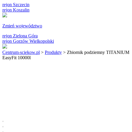
rejon Szczecin
rejon Koszalin
Zmień województwo
rejon Zielona Góra
rejon Gorzów Wielkopolski
Centrum-sciekow.pl
>
Produkty
>
Zbiornik podziemny TITANIUM
EasyFit 10000l