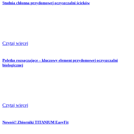
Studnia chłonna przydomowej oczyszczalni ścieków
Czytaj więcej
Poletko rozsączające – kluczowy element przydomowej oczyszczalni
biologicznej
Czytaj więcej
Nowość! Zbiorniki TITANIUM EasyFit