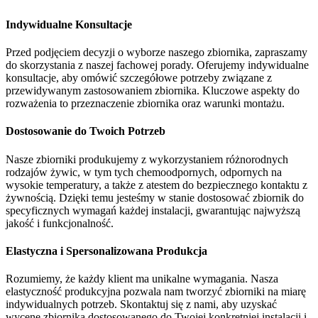
Indywidualne Konsultacje
Przed podjęciem decyzji o wyborze naszego zbiornika, zapraszamy
do skorzystania z naszej fachowej porady. Oferujemy indywidualne
konsultacje, aby omówić szczegółowe potrzeby związane z
przewidywanym zastosowaniem zbiornika. Kluczowe aspekty do
rozważenia to przeznaczenie zbiornika oraz warunki montażu.
Dostosowanie do Twoich Potrzeb
Nasze zbiorniki produkujemy z wykorzystaniem różnorodnych
rodzajów żywic, w tym tych chemoodpornych, odpornych na
wysokie temperatury, a także z atestem do bezpiecznego kontaktu z
żywnością. Dzięki temu jesteśmy w stanie dostosować zbiornik do
specyficznych wymagań każdej instalacji, gwarantując najwyższą
jakość i funkcjonalność.
Elastyczna i Spersonalizowana Produkcja
Rozumiemy, że każdy klient ma unikalne wymagania. Nasza
elastyczność produkcyjna pozwala nam tworzyć zbiorniki na miarę
indywidualnych potrzeb. Skontaktuj się z nami, aby uzyskać
wycenę zbiornika dostosowanego do Twojej konkretniej instalacji i