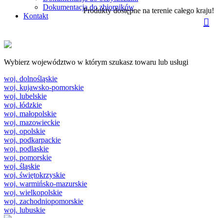
Dokumentacja do zbiorników
Produkty dostępne na terenie całego kraju!
Kontakt
Wybierz województwo w którym szukasz towaru lub usługi
woj. dolnośląskie
woj. kujawsko-pomorskie
woj. lubelskie
woj. łódzkie
woj. małopolskie
woj. mazowieckie
woj. opolskie
woj. podkarpackie
woj. podlaskie
woj. pomorskie
woj. śląskie
woj. świętokrzyskie
woj. warmińsko-mazurskie
woj. wielkopolskie
woj. zachodniopomorskie
woj. lubuskie