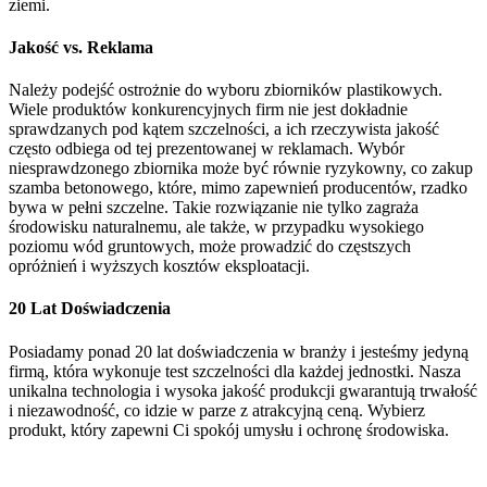
ziemi.
Jakość vs. Reklama
Należy podejść ostrożnie do wyboru zbiorników plastikowych.
Wiele produktów konkurencyjnych firm nie jest dokładnie
sprawdzanych pod kątem szczelności, a ich rzeczywista jakość
często odbiega od tej prezentowanej w reklamach. Wybór
niesprawdzonego zbiornika może być równie ryzykowny, co zakup
szamba betonowego, które, mimo zapewnień producentów, rzadko
bywa w pełni szczelne. Takie rozwiązanie nie tylko zagraża
środowisku naturalnemu, ale także, w przypadku wysokiego
poziomu wód gruntowych, może prowadzić do częstszych
opróżnień i wyższych kosztów eksploatacji.
20 Lat Doświadczenia
Posiadamy ponad 20 lat doświadczenia w branży i jesteśmy jedyną
firmą, która wykonuje test szczelności dla każdej jednostki. Nasza
unikalna technologia i wysoka jakość produkcji gwarantują trwałość
i niezawodność, co idzie w parze z atrakcyjną ceną. Wybierz
produkt, który zapewni Ci spokój umysłu i ochronę środowiska.