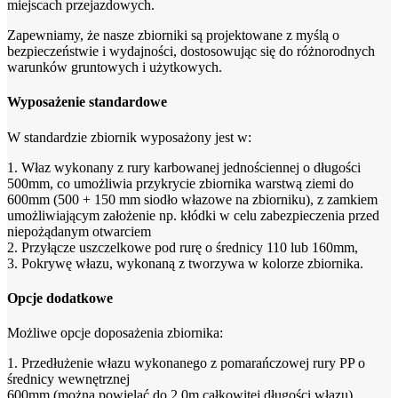
miejscach przejazdowych.
Zapewniamy, że nasze zbiorniki są projektowane z myślą o
bezpieczeństwie i wydajności, dostosowując się do różnorodnych
warunków gruntowych i użytkowych.
Wyposażenie standardowe
W standardzie zbiornik wyposażony jest w:
1. Właz wykonany z rury karbowanej jednościennej o długości
500mm, co umożliwia przykrycie zbiornika warstwą ziemi do
600mm (500 + 150 mm siodło włazowe na zbiorniku), z zamkiem
umożliwiającym założenie np. kłódki w celu zabezpieczenia przed
niepożądanym otwarciem
2. Przyłącze uszczelkowe pod rurę o średnicy 110 lub 160mm,
3. Pokrywę włazu, wykonaną z tworzywa w kolorze zbiornika.
Opcje dodatkowe
Możliwe opcje doposażenia zbiornika:
1. Przedłużenie włazu wykonanego z pomarańczowej rury PP o
średnicy wewnętrznej
600mm (można powielać do 2,0m całkowitej długości włazu),