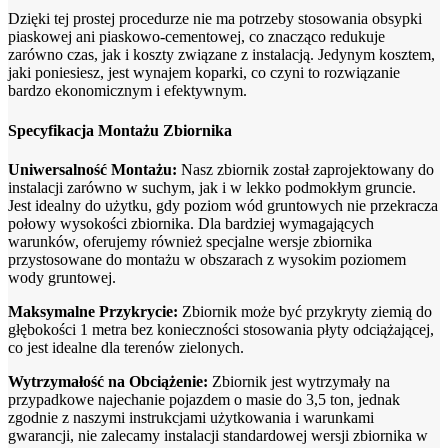
Dzięki tej prostej procedurze nie ma potrzeby stosowania obsypki
piaskowej ani piaskowo-cementowej, co znacząco redukuje
zarówno czas, jak i koszty związane z instalacją. Jedynym kosztem,
jaki poniesiesz, jest wynajem koparki, co czyni to rozwiązanie
bardzo ekonomicznym i efektywnym.
Specyfikacja Montażu Zbiornika
Uniwersalność Montażu:
Nasz zbiornik został zaprojektowany do
instalacji zarówno w suchym, jak i w lekko podmokłym gruncie.
Jest idealny do użytku, gdy poziom wód gruntowych nie przekracza
połowy wysokości zbiornika. Dla bardziej wymagających
warunków, oferujemy również specjalne wersje zbiornika
przystosowane do montażu w obszarach z wysokim poziomem
wody gruntowej.
Maksymalne Przykrycie:
Zbiornik może być przykryty ziemią do
głębokości 1 metra bez konieczności stosowania płyty odciążającej,
co jest idealne dla terenów zielonych.
Wytrzymałość na Obciążenie:
Zbiornik jest wytrzymały na
przypadkowe najechanie pojazdem o masie do 3,5 ton, jednak
zgodnie z naszymi instrukcjami użytkowania i warunkami
gwarancji, nie zalecamy instalacji standardowej wersji zbiornika w