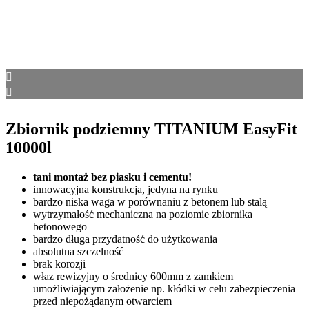
Zbiornik podziemny TITANIUM EasyFit
10000l
tani montaż bez piasku i cementu!
innowacyjna konstrukcja, jedyna na rynku
bardzo niska waga w porównaniu z betonem lub stalą
wytrzymałość mechaniczna na poziomie zbiornika
betonowego
bardzo długa przydatność do użytkowania
absolutna szczelność
brak korozji
właz rewizyjny o średnicy 600mm z zamkiem
umożliwiającym założenie np. kłódki w celu zabezpieczenia
przed niepożądanym otwarciem