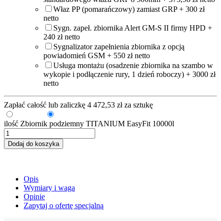
Właz PP (pomarańczowy) zamiast GRP + 300 zł
netto
Sygn. zapeł. zbiornika Alert GM-S II firmy HPD +
240 zł netto
Sygnalizator zapełnienia zbiornika z opcją
powiadomień GSM + 550 zł netto
Usługa montażu (osadzenie zbiornika na szambo w
wykopie i podłączenie rury, 1 dzień roboczy) + 3000 zł
netto
Zapłać całość lub zaliczkę
4 472,53
zł
za sztukę
Zaliczka
Pełna kwota
ilość Zbiornik podziemny TITANIUM EasyFit 10000l
Dodaj do koszyka
Opis
Wymiary i waga
Opinie
Zapytaj o ofertę specjalną