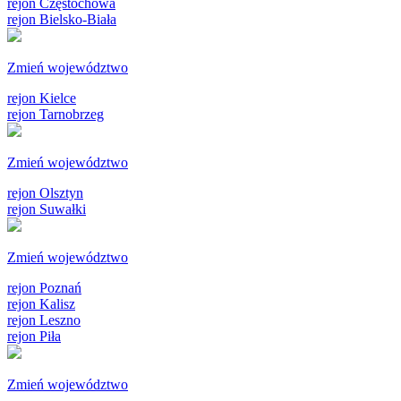
rejon Częstochowa
rejon Bielsko-Biała
Zmień województwo
rejon Kielce
rejon Tarnobrzeg
Zmień województwo
rejon Olsztyn
rejon Suwałki
Zmień województwo
rejon Poznań
rejon Kalisz
rejon Leszno
rejon Piła
Zmień województwo