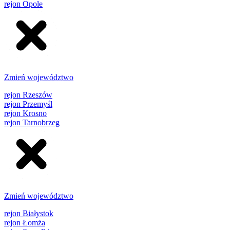
rejon Opole
Zmień województwo
rejon Rzeszów
rejon Przemyśl
rejon Krosno
rejon Tarnobrzeg
Zmień województwo
rejon Białystok
rejon Łomża