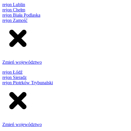
rejon Lublin
rejon Chełm
rejon Biała Podlaska
rejon Zamość
Zmień województwo
rejon Łódź
rejon Sieradz
rejon Piotrków Trybunalski
Zmień województwo