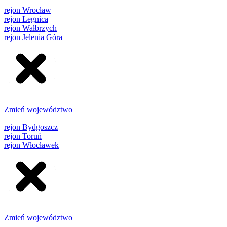
rejon Wrocław
rejon Legnica
rejon Wałbrzych
rejon Jelenia Góra
Zmień województwo
rejon Bydgoszcz
rejon Toruń
rejon Włocławek
Zmień województwo