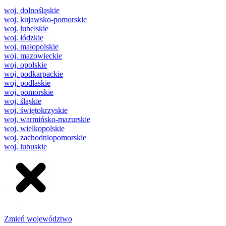
woj. dolnośląskie
woj. kujawsko-pomorskie
woj. lubelskie
woj. łódzkie
woj. małopolskie
woj. mazowieckie
woj. opolskie
woj. podkarpackie
woj. podlaskie
woj. pomorskie
woj. śląskie
woj. świętokrzyskie
woj. warmińsko-mazurskie
woj. wielkopolskie
woj. zachodniopomorskie
woj. lubuskie
Zmień województwo