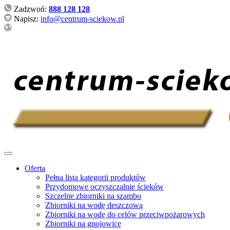
Zadzwoń:
888 128 128
Napisz:
info@centrum-sciekow.pl
Oferta
Pełna lista kategorii produktów
Przydomowe oczyszczalnie ścieków
Szczelne zbiorniki na szambo
Zbiorniki na wodę deszczową
Zbiorniki na wodę do celów przeciwpożarowych
Zbiorniki na gnojowicę