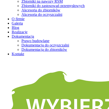
Zbiorniki na nawozy RSM
Zbiorniki do zastosowań przemysłowych
Akcesoria do zbiorników
Akcesoria do oczyszczalni
O firmie
Galeria
Blog
Realizacje
Dokumentacja
Prawo budowlane
Dokumentacja do oczyszczalni
Dokumentacja do zbiorników
Kontakt