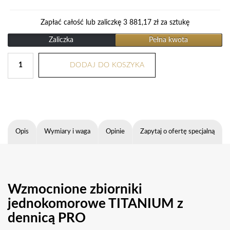
Zapłać całość lub zaliczkę
3 881,17
zł
za sztukę
Zaliczka
Pełna kwota
DODAJ DO KOSZYKA
Opis
Wymiary i waga
Opinie
Zapytaj o ofertę specjalną
Wzmocnione zbiorniki
jednokomorowe TITANIUM z
dennicą PRO