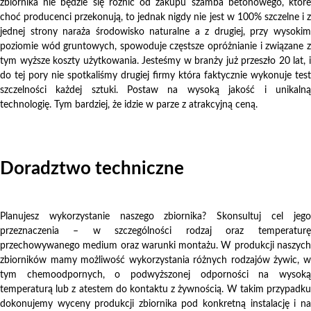
zbiornika nie będzie się różnić od zakupu szamba betonowego, które
choć producenci przekonują, to jednak nigdy nie jest w 100% szczelne i z
jednej strony naraża środowisko naturalne a z drugiej, przy wysokim
poziomie wód gruntowych, spowoduje częstsze opróżnianie i związane z
tym wyższe koszty użytkowania. Jesteśmy w branży już przeszło 20 lat, i
do tej pory nie spotkaliśmy drugiej firmy która faktycznie wykonuje test
szczelności każdej sztuki. Postaw na wysoką jakość i unikalną
technologię. Tym bardziej, że idzie w parze z atrakcyjną ceną.
Doradztwo techniczne
Planujesz wykorzystanie naszego zbiornika? Skonsultuj cel jego
przeznaczenia – w szczególności rodzaj oraz temperaturę
przechowywanego medium oraz warunki montażu. W produkcji naszych
zbiorników mamy możliwość wykorzystania różnych rodzajów żywic, w
tym chemoodpornych, o podwyższonej odporności na wysoką
temperaturą lub z atestem do kontaktu z żywnością. W takim przypadku
dokonujemy wyceny produkcji zbiornika pod konkretną instalację i na