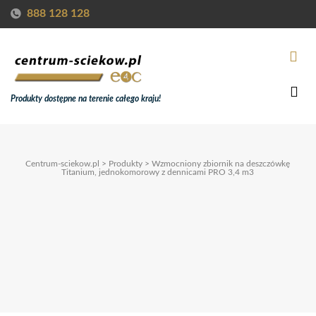
888 128 128
Produkty dostępne na terenie całego kraju!
Centrum-sciekow.pl
>
Produkty
>
Wzmocniony zbiornik na deszczówkę
Titanium, jednokomorowy z dennicami PRO 3,4 m3