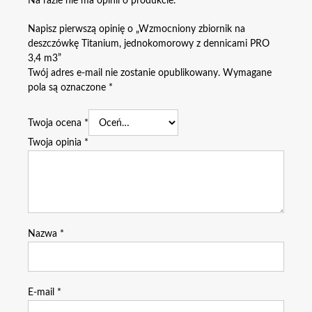
Na razie nie ma opinii o produkcie.
Napisz pierwszą opinię o „Wzmocniony zbiornik na
deszczówkę Titanium, jednokomorowy z dennicami PRO
3,4 m3”
Twój adres e-mail nie zostanie opublikowany.
Wymagane
pola są oznaczone
*
Twoja ocena
*
Twoja opinia
*
Nazwa
*
E-mail
*