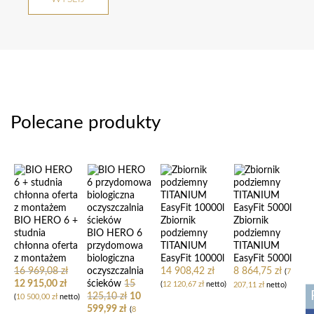
Polecane produkty
BIO HERO 6 +
Zbiornik
Zbiornik
studnia
BIO HERO 6
podziemny
podziemny
chłonna oferta
przydomowa
TITANIUM
TITANIUM
z montażem
biologiczna
EasyFit 10000l
EasyFit 5000l
16 969,08
zł
oczyszczalnia
14 908,42
zł
8 864,75
zł
(
7
12 915,00
zł
ścieków
15
(
12 120,67
zł
netto)
207,11
zł
netto)
125,10
zł
10
(
10 500,00
zł
netto)
599,99
zł
(
8