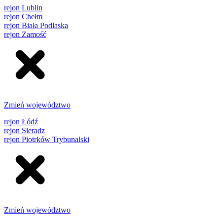
rejon Lublin
rejon Chełm
rejon Biała Podlaska
rejon Zamość
Zmień województwo
rejon Łódź
rejon Sieradz
rejon Piotrków Trybunalski
Zmień województwo