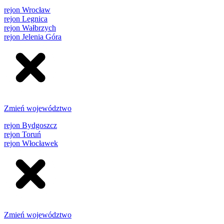
rejon Wrocław
rejon Legnica
rejon Wałbrzych
rejon Jelenia Góra
Zmień województwo
rejon Bydgoszcz
rejon Toruń
rejon Włocławek
Zmień województwo