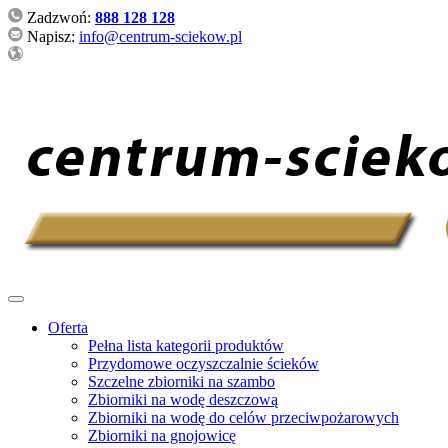
Zadzwoń:
888 128 128
Napisz:
info@centrum-sciekow.pl
Oferta
Pełna lista kategorii produktów
Przydomowe oczyszczalnie ścieków
Szczelne zbiorniki na szambo
Zbiorniki na wodę deszczową
Zbiorniki na wodę do celów przeciwpożarowych
Zbiorniki na gnojowicę