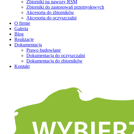
Zbiorniki na nawozy RSM
Zbiorniki do zastosowań przemysłowych
Akcesoria do zbiorników
Akcesoria do oczyszczalni
O firmie
Galeria
Blog
Realizacje
Dokumentacja
Prawo budowlane
Dokumentacja do oczyszczalni
Dokumentacja do zbiorników
Kontakt