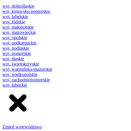
woj. dolnośląskie
woj. kujawsko-pomorskie
woj. lubelskie
woj. łódzkie
woj. małopolskie
woj. mazowieckie
woj. opolskie
woj. podkarpackie
woj. podlaskie
woj. pomorskie
woj. śląskie
woj. świętokrzyskie
woj. warmińsko-mazurskie
woj. wielkopolskie
woj. zachodniopomorskie
woj. lubuskie
Zmień województwo