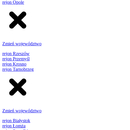
rejon Opole
Zmień województwo
rejon Rzeszów
rejon Przemyśl
rejon Krosno
rejon Tarnobrzeg
Zmień województwo
rejon Białystok
rejon Łomża