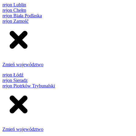
rejon Lublin
rejon Chełm
rejon Biała Podlaska
rejon Zamość
Zmień województwo
rejon Łódź
rejon Sieradz
rejon Piotrków Trybunalski
Zmień województwo