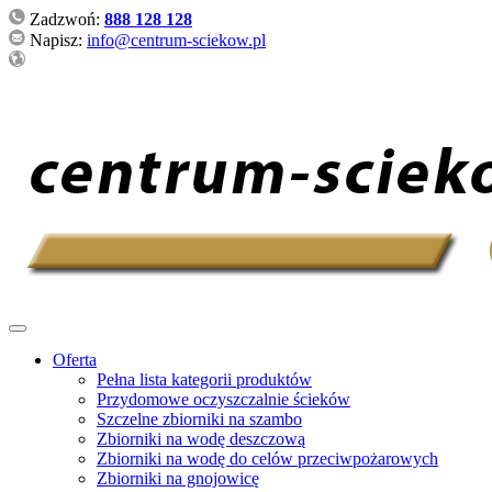
Zadzwoń:
888 128 128
Napisz:
info@centrum-sciekow.pl
Oferta
Pełna lista kategorii produktów
Przydomowe oczyszczalnie ścieków
Szczelne zbiorniki na szambo
Zbiorniki na wodę deszczową
Zbiorniki na wodę do celów przeciwpożarowych
Zbiorniki na gnojowicę