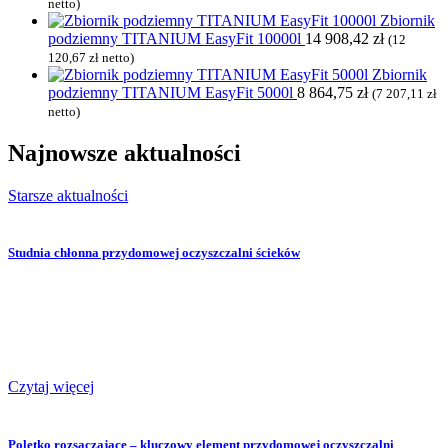
netto)
Zbiornik
podziemny TITANIUM EasyFit 10000l
14 908,42
zł
(
12
120,67
zł
netto)
Zbiornik
podziemny TITANIUM EasyFit 5000l
8 864,75
zł
(
7 207,11
zł
netto)
Najnowsze
aktualności
Starsze aktualności
Studnia chłonna przydomowej oczyszczalni ścieków
Czytaj więcej
Poletko rozsączające – kluczowy element przydomowej oczyszczalni