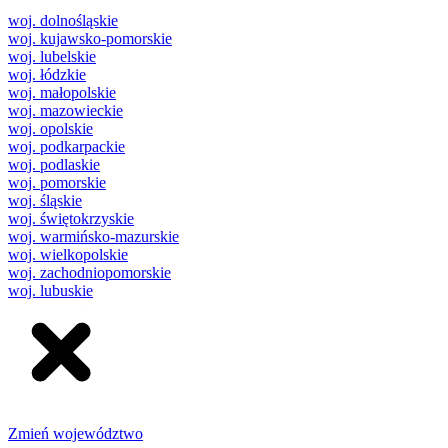
woj. dolnośląskie
woj. kujawsko-pomorskie
woj. lubelskie
woj. łódzkie
woj. małopolskie
woj. mazowieckie
woj. opolskie
woj. podkarpackie
woj. podlaskie
woj. pomorskie
woj. śląskie
woj. świętokrzyskie
woj. warmińsko-mazurskie
woj. wielkopolskie
woj. zachodniopomorskie
woj. lubuskie
Zmień województwo