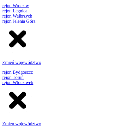
rejon Wrocław
rejon Legnica
rejon Wałbrzych
rejon Jelenia Góra
Zmień województwo
rejon Bydgoszcz
rejon Toruń
rejon Włocławek
Zmień województwo