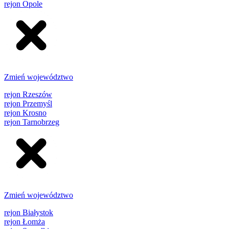
rejon Opole
Zmień województwo
rejon Rzeszów
rejon Przemyśl
rejon Krosno
rejon Tarnobrzeg
Zmień województwo
rejon Białystok
rejon Łomża