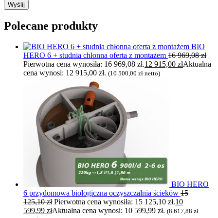
Polecane produkty
BIO
HERO 6 + studnia chłonna oferta z montażem
16 969,08
zł
Pierwotna cena wynosiła: 16 969,08 zł.
12 915,00
zł
Aktualna
cena wynosi: 12 915,00 zł.
(
10 500,00
zł
netto)
BIO HERO
6 przydomowa biologiczna oczyszczalnia ścieków
15
125,10
zł
Pierwotna cena wynosiła: 15 125,10 zł.
10
599,99
zł
Aktualna cena wynosi: 10 599,99 zł.
(
8 617,88
zł