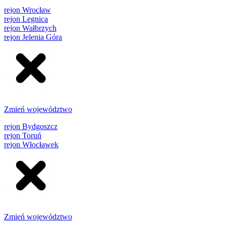
rejon Wrocław
rejon Legnica
rejon Wałbrzych
rejon Jelenia Góra
Zmień województwo
rejon Bydgoszcz
rejon Toruń
rejon Włocławek
Zmień województwo