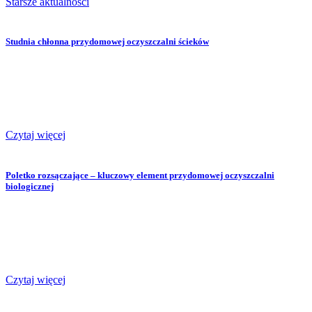
Starsze aktualności
Studnia chłonna przydomowej oczyszczalni ścieków
Czytaj więcej
Poletko rozsączające – kluczowy element przydomowej oczyszczalni
biologicznej
Czytaj więcej