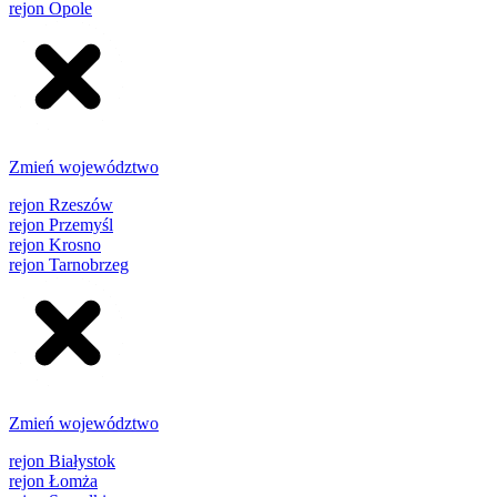
rejon Opole
Zmień województwo
rejon Rzeszów
rejon Przemyśl
rejon Krosno
rejon Tarnobrzeg
Zmień województwo
rejon Białystok
rejon Łomża