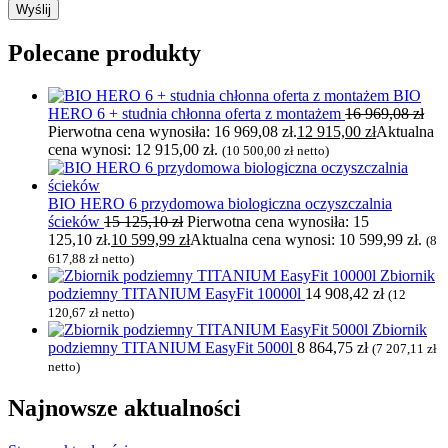
Polecane produkty
BIO
HERO 6 + studnia chłonna oferta z montażem
16 969,08
zł
Pierwotna cena wynosiła: 16 969,08 zł.
12 915,00
zł
Aktualna
cena wynosi: 12 915,00 zł.
(
10 500,00
zł
netto)
BIO HERO 6 przydomowa biologiczna oczyszczalnia
ścieków
15 125,10
zł
Pierwotna cena wynosiła: 15
125,10 zł.
10 599,99
zł
Aktualna cena wynosi: 10 599,99 zł.
(
8
617,88
zł
netto)
Zbiornik
podziemny TITANIUM EasyFit 10000l
14 908,42
zł
(
12
120,67
zł
netto)
Zbiornik
podziemny TITANIUM EasyFit 5000l
8 864,75
zł
(
7 207,11
zł
netto)
Najnowsze
aktualności