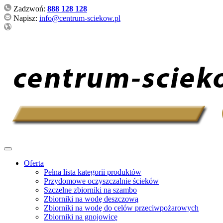
Zadzwoń:
888 128 128
Napisz:
info@centrum-sciekow.pl
Oferta
Pełna lista kategorii produktów
Przydomowe oczyszczalnie ścieków
Szczelne zbiorniki na szambo
Zbiorniki na wodę deszczową
Zbiorniki na wodę do celów przeciwpożarowych
Zbiorniki na gnojowicę