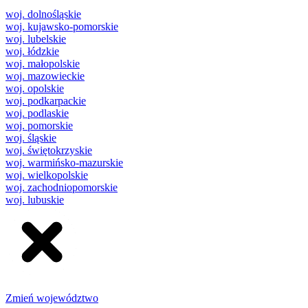
woj. dolnośląskie
woj. kujawsko-pomorskie
woj. lubelskie
woj. łódzkie
woj. małopolskie
woj. mazowieckie
woj. opolskie
woj. podkarpackie
woj. podlaskie
woj. pomorskie
woj. śląskie
woj. świętokrzyskie
woj. warmińsko-mazurskie
woj. wielkopolskie
woj. zachodniopomorskie
woj. lubuskie
Zmień województwo