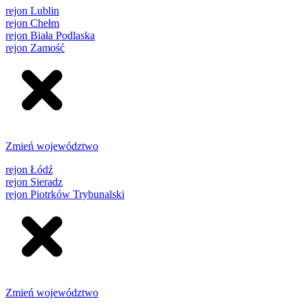
rejon Lublin
rejon Chełm
rejon Biała Podlaska
rejon Zamość
Zmień województwo
rejon Łódź
rejon Sieradz
rejon Piotrków Trybunalski
Zmień województwo