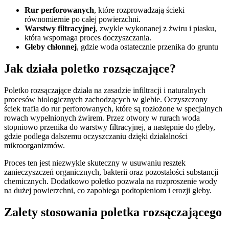
Rur perforowanych
, które rozprowadzają ścieki
równomiernie po całej powierzchni.
Warstwy filtracyjnej
, zwykle wykonanej z żwiru i piasku,
która wspomaga proces doczyszczania.
Gleby chłonnej
, gdzie woda ostatecznie przenika do gruntu
Jak działa poletko rozsączające?
Poletko rozsączające działa na zasadzie infiltracji i naturalnych
procesów biologicznych zachodzących w glebie. Oczyszczony
ściek trafia do rur perforowanych, które są rozłożone w specjalnych
rowach wypełnionych żwirem. Przez otwory w rurach woda
stopniowo przenika do warstwy filtracyjnej, a następnie do gleby,
gdzie podlega dalszemu oczyszczaniu dzięki działalności
mikroorganizmów.
Proces ten jest niezwykle skuteczny w usuwaniu resztek
zanieczyszczeń organicznych, bakterii oraz pozostałości substancji
chemicznych. Dodatkowo poletko pozwala na rozproszenie wody
na dużej powierzchni, co zapobiega podtopieniom i erozji gleby.
Zalety stosowania poletka rozsączającego