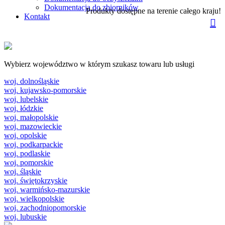
Dokumentacja do zbiorników
Produkty dostępne na terenie całego kraju!
Kontakt
Wybierz województwo w którym szukasz towaru lub usługi
woj. dolnośląskie
woj. kujawsko-pomorskie
woj. lubelskie
woj. łódzkie
woj. małopolskie
woj. mazowieckie
woj. opolskie
woj. podkarpackie
woj. podlaskie
woj. pomorskie
woj. śląskie
woj. świętokrzyskie
woj. warmińsko-mazurskie
woj. wielkopolskie
woj. zachodniopomorskie
woj. lubuskie