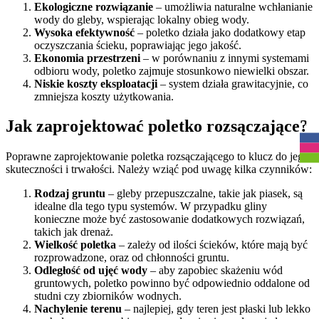
Ekologiczne rozwiązanie
– umożliwia naturalne wchłanianie
wody do gleby, wspierając lokalny obieg wody.
Wysoka efektywność
– poletko działa jako dodatkowy etap
oczyszczania ścieku, poprawiając jego jakość.
Ekonomia przestrzeni
– w porównaniu z innymi systemami
odbioru wody, poletko zajmuje stosunkowo niewielki obszar.
Niskie koszty eksploatacji
– system działa grawitacyjnie, co
zmniejsza koszty użytkowania.
R
Jak zaprojektować poletko rozsączające?
Poprawne zaprojektowanie poletka rozsączającego to klucz do jego
skuteczności i trwałości. Należy wziąć pod uwagę kilka czynników:
Rodzaj gruntu
– gleby przepuszczalne, takie jak piasek, są
idealne dla tego typu systemów. W przypadku gliny
konieczne może być zastosowanie dodatkowych rozwiązań,
takich jak drenaż.
Wielkość poletka
– zależy od ilości ścieków, które mają być
rozprowadzone, oraz od chłonności gruntu.
Odległość od ujęć wody
– aby zapobiec skażeniu wód
gruntowych, poletko powinno być odpowiednio oddalone od
studni czy zbiorników wodnych.
Nachylenie terenu
– najlepiej, gdy teren jest płaski lub lekko