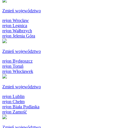
Zmień województwo
rejon Wrocław
rejon Legnica
rejon Wałbrzych
rejon Jelenia Góra
Zmień województwo
rejon Bydgoszcz
rejon Toruń
rejon Włocławek
Zmień województwo
rejon Lublin
rejon Chełm
rejon Biała Podlaska
rejon Zamość
Zmień województwo