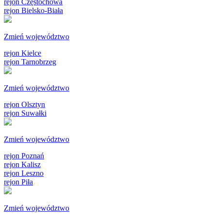
rejon Częstochowa
rejon Bielsko-Biała
Zmień województwo
rejon Kielce
rejon Tarnobrzeg
Zmień województwo
rejon Olsztyn
rejon Suwałki
Zmień województwo
rejon Poznań
rejon Kalisz
rejon Leszno
rejon Piła
Zmień województwo