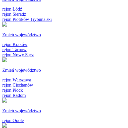
rejon Łódź
rejon Sieradz
rejon Piotrków Trybunalski
Zmień województwo
rejon Kraków
rejon Tarnów
rejon Nowy Sącz
Zmień województwo
rejon Warszawa
rejon Ciechanów
rejon Płock
rejon Radom
Zmień województwo
rejon Opole