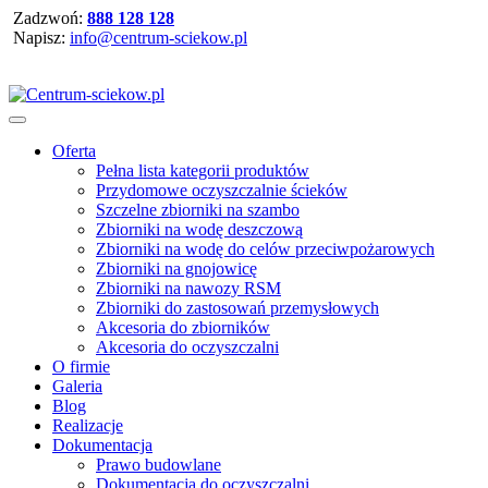
Zadzwoń:
888 128 128
Napisz:
info@centrum-sciekow.pl
Oferta
Pełna lista kategorii produktów
Przydomowe oczyszczalnie ścieków
Szczelne zbiorniki na szambo
Zbiorniki na wodę deszczową
Zbiorniki na wodę do celów przeciwpożarowych
Zbiorniki na gnojowicę
Zbiorniki na nawozy RSM
Zbiorniki do zastosowań przemysłowych
Akcesoria do zbiorników
Akcesoria do oczyszczalni
O firmie
Galeria
Blog
Realizacje
Dokumentacja
Prawo budowlane
Dokumentacja do oczyszczalni