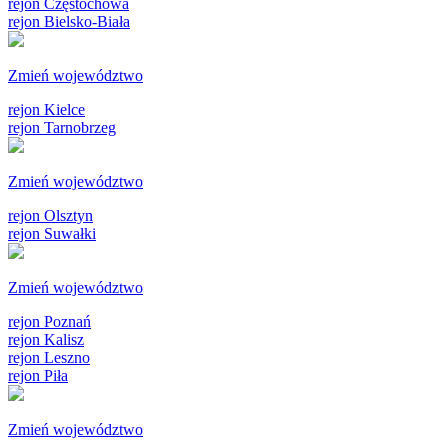
rejon Częstochowa
rejon Bielsko-Biała
Zmień województwo
rejon Kielce
rejon Tarnobrzeg
Zmień województwo
rejon Olsztyn
rejon Suwałki
Zmień województwo
rejon Poznań
rejon Kalisz
rejon Leszno
rejon Piła
Zmień województwo