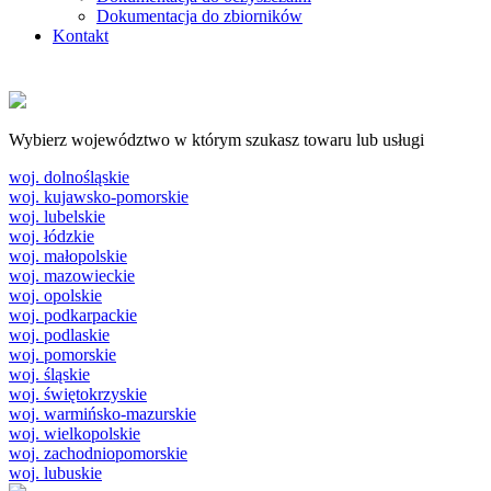
Dokumentacja do zbiorników
Kontakt
Wybierz województwo w którym szukasz towaru lub usługi
woj. dolnośląskie
woj. kujawsko-pomorskie
woj. lubelskie
woj. łódzkie
woj. małopolskie
woj. mazowieckie
woj. opolskie
woj. podkarpackie
woj. podlaskie
woj. pomorskie
woj. śląskie
woj. świętokrzyskie
woj. warmińsko-mazurskie
woj. wielkopolskie
woj. zachodniopomorskie
woj. lubuskie