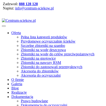
Zadzwoń:
888 128 128
Napisz:
info@centrum-sciekow.pl
Oferta
Pełna lista kategorii produktów
Przydomowe oczyszczalnie ścieków
Szczelne zbiorniki na szambo
Zbiorniki na wodę deszczową
Zbiorniki na wodę do celów przeciwpożarowych
Zbiorniki na gnojowicę
Zbiorniki na nawozy RSM
Zbiorniki do zastosowań przemysłowych
Akcesoria do zbiorników
Akcesoria do oczyszczalni
O firmie
Galeria
Blog
Realizacje
Dokumentacja
Prawo budowlane
Dokumentacja do oczyszczalni