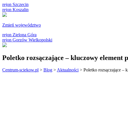
rejon Szczecin
rejon Koszalin
Zmień województwo
rejon Zielona Góra
rejon Gorzów Wielkopolski
Poletko rozsączające – kluczowy element 
Centrum-sciekow.pl
>
Blog
>
Aktualności
>
Poletko rozsączające – 