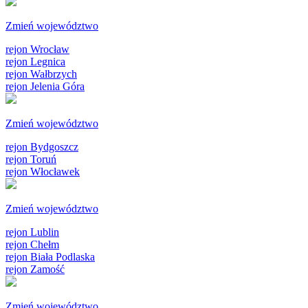
Zmień województwo
rejon Wrocław
rejon Legnica
rejon Wałbrzych
rejon Jelenia Góra
Zmień województwo
rejon Bydgoszcz
rejon Toruń
rejon Włocławek
Zmień województwo
rejon Lublin
rejon Chełm
rejon Biała Podlaska
rejon Zamość
Zmień województwo