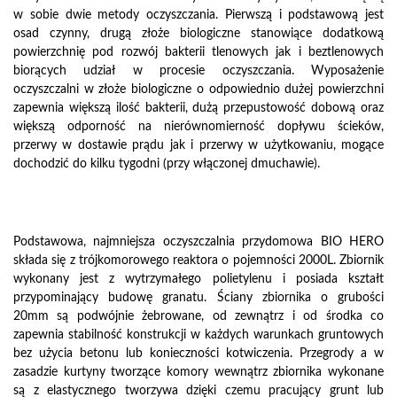
w sobie dwie metody oczyszczania. Pierwszą i podstawową jest
osad czynny, drugą złoże biologiczne stanowiące dodatkową
powierzchnię pod rozwój bakterii tlenowych jak i beztlenowych
biorących udział w procesie oczyszczania. Wyposażenie
oczyszczalni w złoże biologiczne o odpowiednio dużej powierzchni
zapewnia większą ilość bakterii, dużą przepustowość dobową oraz
większą odporność na nierównomierność dopływu ścieków,
przerwy w dostawie prądu jak i przerwy w użytkowaniu, mogące
dochodzić do kilku tygodni (przy włączonej dmuchawie).
Podstawowa, najmniejsza oczyszczalnia przydomowa BIO HERO
składa się z trójkomorowego reaktora o pojemności 2000L. Zbiornik
wykonany jest z wytrzymałego polietylenu i posiada kształt
przypominający budowę granatu. Ściany zbiornika o grubości
20mm są podwójnie żebrowane, od zewnątrz i od środka co
zapewnia stabilność konstrukcji w każdych warunkach gruntowych
bez użycia betonu lub konieczności kotwiczenia. Przegrody a w
zasadzie kurtyny tworzące komory wewnątrz zbiornika wykonane
są z elastycznego tworzywa dzięki czemu pracujący grunt lub