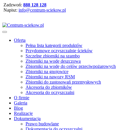
Zadzwoń:
888 128 128
Napisz:
info@centrum-sciekow.pl
Oferta
Pełna lista kategorii produktów
Przydomowe oczyszczalnie ścieków
Szczelne zbiorniki na szambo
Zbiorniki na wodę deszczową
Zbiorniki na wodę do celów przeciwpożarowych
Zbiorniki na gnojowicę
Zbiorniki na nawozy RSM
Zbiorniki do zastosowań przemysłowych
Akcesoria do zbiorników
Akcesoria do oczyszczalni
O firmie
Galeria
Blog
Realizacje
Dokumentacja
Prawo budowlane
Dokumentacja do oczyszczalni