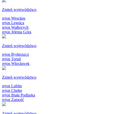
Zmień województwo
rejon Wrocław
rejon Legnica
rejon Wałbrzych
rejon Jelenia Góra
Zmień województwo
rejon Bydgoszcz
rejon Toruń
rejon Włocławek
Zmień województwo
rejon Lublin
rejon Chełm
rejon Biała Podlaska
rejon Zamość
Zmień województwo