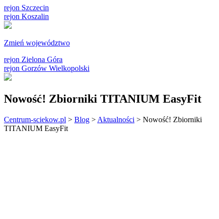
rejon Szczecin
rejon Koszalin
Zmień województwo
rejon Zielona Góra
rejon Gorzów Wielkopolski
Nowość! Zbiorniki TITANIUM EasyFit
Centrum-sciekow.pl
>
Blog
>
Aktualności
>
Nowość! Zbiorniki
TITANIUM EasyFit