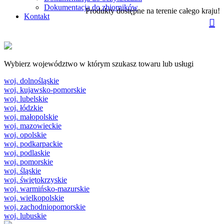
Dokumentacja do zbiorników
Produkty dostępne na terenie całego kraju!
Kontakt
Wybierz województwo w którym szukasz towaru lub usługi
woj. dolnośląskie
woj. kujawsko-pomorskie
woj. lubelskie
woj. łódzkie
woj. małopolskie
woj. mazowieckie
woj. opolskie
woj. podkarpackie
woj. podlaskie
woj. pomorskie
woj. śląskie
woj. świętokrzyskie
woj. warmińsko-mazurskie
woj. wielkopolskie
woj. zachodniopomorskie
woj. lubuskie