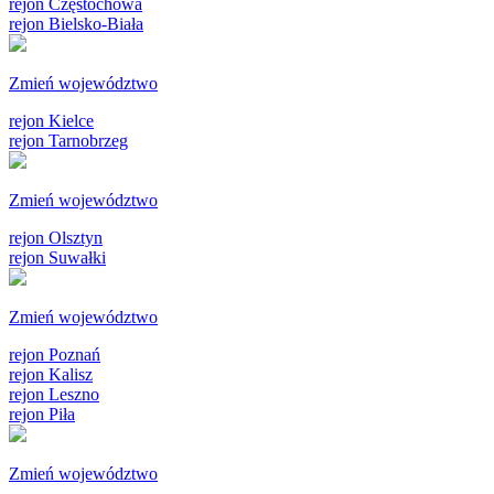
rejon Częstochowa
rejon Bielsko-Biała
Zmień województwo
rejon Kielce
rejon Tarnobrzeg
Zmień województwo
rejon Olsztyn
rejon Suwałki
Zmień województwo
rejon Poznań
rejon Kalisz
rejon Leszno
rejon Piła
Zmień województwo