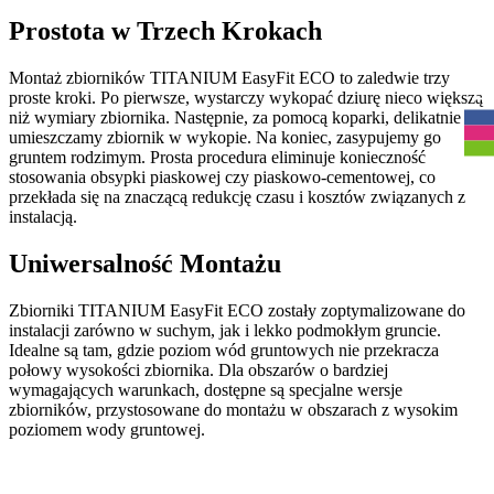
Prostota w Trzech Krokach
Montaż zbiorników TITANIUM EasyFit ECO to zaledwie trzy
R
proste kroki. Po pierwsze, wystarczy wykopać dziurę nieco większą
niż wymiary zbiornika. Następnie, za pomocą koparki, delikatnie
umieszczamy zbiornik w wykopie. Na koniec, zasypujemy go
gruntem rodzimym. Prosta procedura eliminuje konieczność
stosowania obsypki piaskowej czy piaskowo-cementowej, co
przekłada się na znaczącą redukcję czasu i kosztów związanych z
instalacją.
Uniwersalność Montażu
Zbiorniki TITANIUM EasyFit ECO zostały zoptymalizowane do
instalacji zarówno w suchym, jak i lekko podmokłym gruncie.
Idealne są tam, gdzie poziom wód gruntowych nie przekracza
połowy wysokości zbiornika. Dla obszarów o bardziej
wymagających warunkach, dostępne są specjalne wersje
zbiorników, przystosowane do montażu w obszarach z wysokim
poziomem wody gruntowej.