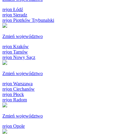
rejon Łódź
rejon Sieradz
rejon Piotrków Trybunalski
Zmień województwo
rejon Kraków
rejon Tarnów
rejon Nowy Sącz
Zmień województwo
rejon Warszawa
rejon Ciechanów
rejon Płock
rejon Radom
Zmień województwo
rejon Opole