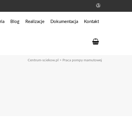
ria
Blog
Realizacje
Dokumentacja
Kontakt
któw
Prawo budowlane
 ścieków
Dokumentacja do oczyszczalni
bo
Dokumentacja do zbiorników
Centrum-sciekow.pl
>
Praca pompy mamutowej
wą
ów przeciwpożarowych
przemysłowych