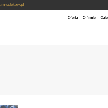
um-sciekow.pl
Oferta
O firmie
Gale
Pełna lista kategorii produ
Przydomowe oczyszczalnie
Szczelne zbiorniki na szam
Zbiorniki na wodę deszczo
Zbiorniki na wodę do cel
Zbiorniki na gnojowicę
Zbiorniki na nawozy RSM
Zbiorniki do zastosowań 
Akcesoria do zbiorników
Akcesoria do oczyszczalni