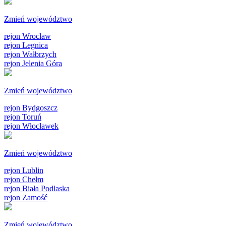
Zmień województwo
rejon Wrocław
rejon Legnica
rejon Wałbrzych
rejon Jelenia Góra
Zmień województwo
rejon Bydgoszcz
rejon Toruń
rejon Włocławek
Zmień województwo
rejon Lublin
rejon Chełm
rejon Biała Podlaska
rejon Zamość
Zmień województwo