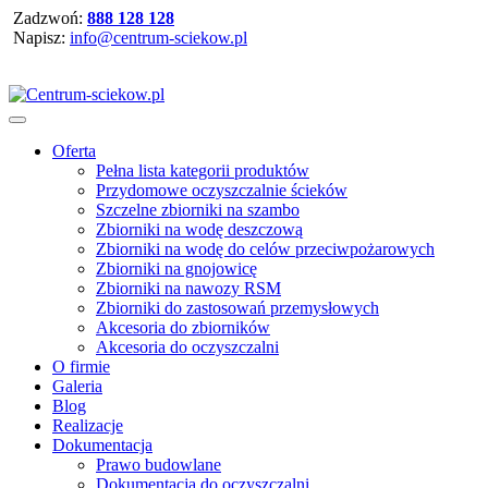
Zadzwoń:
888 128 128
Napisz:
info@centrum-sciekow.pl
Oferta
Pełna lista kategorii produktów
Przydomowe oczyszczalnie ścieków
Szczelne zbiorniki na szambo
Zbiorniki na wodę deszczową
Zbiorniki na wodę do celów przeciwpożarowych
Zbiorniki na gnojowicę
Zbiorniki na nawozy RSM
Zbiorniki do zastosowań przemysłowych
Akcesoria do zbiorników
Akcesoria do oczyszczalni
O firmie
Galeria
Blog
Realizacje
Dokumentacja
Prawo budowlane
Dokumentacja do oczyszczalni