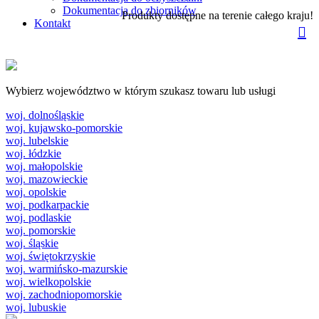
Dokumentacja do zbiorników
Produkty dostępne na terenie całego kraju!
Kontakt
Wybierz województwo w którym szukasz towaru lub usługi
woj. dolnośląskie
woj. kujawsko-pomorskie
woj. lubelskie
woj. łódzkie
woj. małopolskie
woj. mazowieckie
woj. opolskie
woj. podkarpackie
woj. podlaskie
woj. pomorskie
woj. śląskie
woj. świętokrzyskie
woj. warmińsko-mazurskie
woj. wielkopolskie
woj. zachodniopomorskie
woj. lubuskie