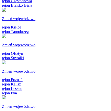
rejon Częstochowa
rejon Bielsko-Biała
Zmień województwo
rejon Kielce
rejon Tarnobrzeg
Zmień województwo
rejon Olsztyn
rejon Suwałki
Zmień województwo
rejon Poznań
rejon Kalisz
rejon Leszno
rejon Piła
Zmień województwo