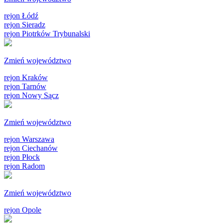
rejon Łódź
rejon Sieradz
rejon Piotrków Trybunalski
Zmień województwo
rejon Kraków
rejon Tarnów
rejon Nowy Sącz
Zmień województwo
rejon Warszawa
rejon Ciechanów
rejon Płock
rejon Radom
Zmień województwo
rejon Opole