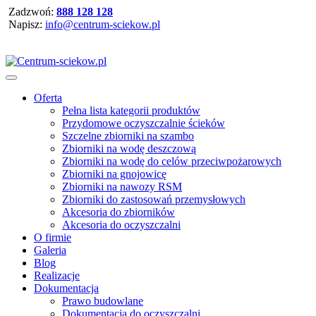
Zadzwoń:
888 128 128
Napisz:
info@centrum-sciekow.pl
Oferta
Pełna lista kategorii produktów
Przydomowe oczyszczalnie ścieków
Szczelne zbiorniki na szambo
Zbiorniki na wodę deszczową
Zbiorniki na wodę do celów przeciwpożarowych
Zbiorniki na gnojowicę
Zbiorniki na nawozy RSM
Zbiorniki do zastosowań przemysłowych
Akcesoria do zbiorników
Akcesoria do oczyszczalni
O firmie
Galeria
Blog
Realizacje
Dokumentacja
Prawo budowlane
Dokumentacja do oczyszczalni