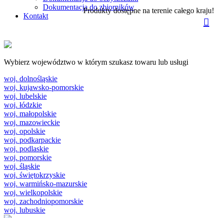
Dokumentacja do zbiorników
Produkty dostępne na terenie całego kraju!
Kontakt
Wybierz województwo w którym szukasz towaru lub usługi
woj. dolnośląskie
woj. kujawsko-pomorskie
woj. lubelskie
woj. łódzkie
woj. małopolskie
woj. mazowieckie
woj. opolskie
woj. podkarpackie
woj. podlaskie
woj. pomorskie
woj. śląskie
woj. świętokrzyskie
woj. warmińsko-mazurskie
woj. wielkopolskie
woj. zachodniopomorskie
woj. lubuskie