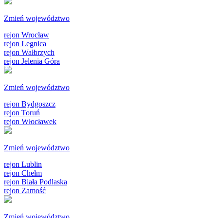
Zmień województwo
rejon Wrocław
rejon Legnica
rejon Wałbrzych
rejon Jelenia Góra
Zmień województwo
rejon Bydgoszcz
rejon Toruń
rejon Włocławek
Zmień województwo
rejon Lublin
rejon Chełm
rejon Biała Podlaska
rejon Zamość
Zmień województwo