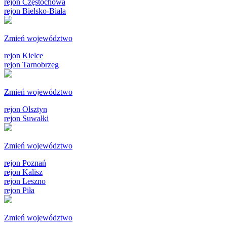
rejon Częstochowa
rejon Bielsko-Biała
Zmień województwo
rejon Kielce
rejon Tarnobrzeg
Zmień województwo
rejon Olsztyn
rejon Suwałki
Zmień województwo
rejon Poznań
rejon Kalisz
rejon Leszno
rejon Piła
Zmień województwo