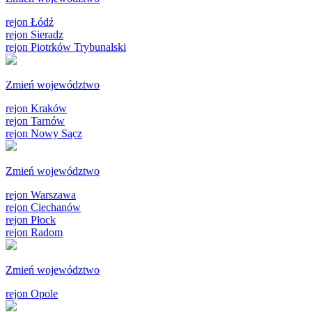
rejon Łódź
rejon Sieradz
rejon Piotrków Trybunalski
Zmień województwo
rejon Kraków
rejon Tarnów
rejon Nowy Sącz
Zmień województwo
rejon Warszawa
rejon Ciechanów
rejon Płock
rejon Radom
Zmień województwo
rejon Opole