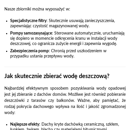
Nasze zbiorniki można wyposażyć w:
Specjalistyczne filtry
: Skutecznie usuwają zanieczyszczenia,
zapewniając czystość magazynowanej wody.
Pompy samozasysające
: Sterowane automatycznie, uruchamiają
się dopiero w momencie odkręcenia kranu w instalacji wody
deszczowej, co ogranicza zużycie energii i zapewnia wygodę.
Zabezpieczenia pomp
: Chronią przed uszkodzeniem w
przypadku ustania przepływu wody.
Jak skutecznie zbierać wodę deszczową?
Najbardziej efektywnym sposobem pozyskiwania wody opadowej
jest jej zbieranie z dachów domów. Możliwe jest również pobieranie
deszczówki z tarasów czy balkonów. Ważne, aby pamiętać, że
rodzaj pokrycia dachowego wpływa na ilość i jakość zgromadzonej
wody:
Najlepsze efekty
: Dachy kryte dachówką ceramiczną, szkłem,
łupkiem, żwirem, blachą czy materiałami bitumicznymi.