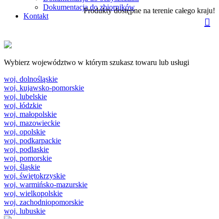
Dokumentacja do zbiorników
Produkty dostępne na terenie całego kraju!
Kontakt
Wybierz województwo w którym szukasz towaru lub usługi
woj. dolnośląskie
woj. kujawsko-pomorskie
woj. lubelskie
woj. łódzkie
woj. małopolskie
woj. mazowieckie
woj. opolskie
woj. podkarpackie
woj. podlaskie
woj. pomorskie
woj. śląskie
woj. świętokrzyskie
woj. warmińsko-mazurskie
woj. wielkopolskie
woj. zachodniopomorskie
woj. lubuskie