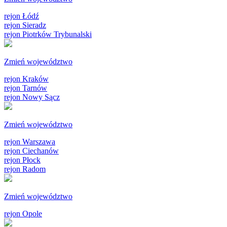
rejon Łódź
rejon Sieradz
rejon Piotrków Trybunalski
Zmień województwo
rejon Kraków
rejon Tarnów
rejon Nowy Sącz
Zmień województwo
rejon Warszawa
rejon Ciechanów
rejon Płock
rejon Radom
Zmień województwo
rejon Opole