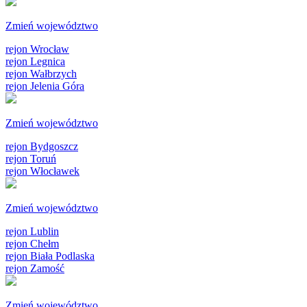
Zmień województwo
rejon Wrocław
rejon Legnica
rejon Wałbrzych
rejon Jelenia Góra
Zmień województwo
rejon Bydgoszcz
rejon Toruń
rejon Włocławek
Zmień województwo
rejon Lublin
rejon Chełm
rejon Biała Podlaska
rejon Zamość
Zmień województwo