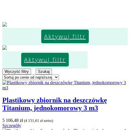
Aktywuj filtr
Aktywuj filtr
Wyczyść filtry
Szukaj
Plastikowy zbiornik na deszczówkę
Titanium, jednokomorowy 3 m3
5 106,48
zł
(
4 151,61
zł
netto)
Szczegóły