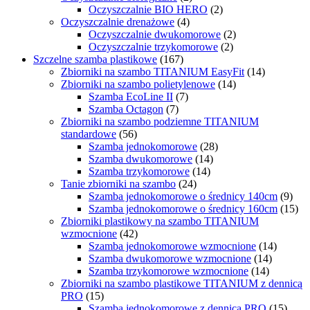
Oczyszczalnie BIO HERO
(2)
Oczyszczalnie drenażowe
(4)
Oczyszczalnie dwukomorowe
(2)
Oczyszczalnie trzykomorowe
(2)
Szczelne szamba plastikowe
(167)
Zbiorniki na szambo TITANIUM EasyFit
(14)
Zbiorniki na szambo polietylenowe
(14)
Szamba EcoLine II
(7)
Szamba Octagon
(7)
Zbiorniki na szambo podziemne TITANIUM
standardowe
(56)
Szamba jednokomorowe
(28)
Szamba dwukomorowe
(14)
Szamba trzykomorowe
(14)
Tanie zbiorniki na szambo
(24)
Szamba jednokomorowe o średnicy 140cm
(9)
Szamba jednokomorowe o średnicy 160cm
(15)
Zbiorniki plastikowy na szambo TITANIUM
wzmocnione
(42)
Szamba jednokomorowe wzmocnione
(14)
Szamba dwukomorowe wzmocnione
(14)
Szamba trzykomorowe wzmocnione
(14)
Zbiorniki na szambo plastikowe TITANIUM z dennicą
PRO
(15)
Szamba jednokomorowe z dennicą PRO
(15)