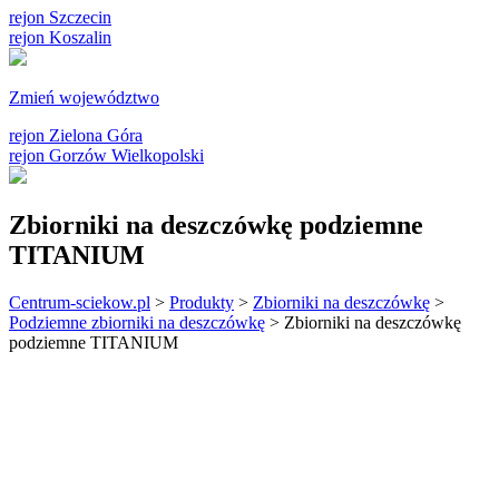
rejon Szczecin
rejon Koszalin
Zmień województwo
rejon Zielona Góra
rejon Gorzów Wielkopolski
Zbiorniki na deszczówkę podziemne
TITANIUM
Centrum-sciekow.pl
>
Produkty
>
Zbiorniki na deszczówkę
>
Podziemne zbiorniki na deszczówkę
>
Zbiorniki na deszczówkę
podziemne TITANIUM