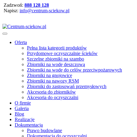
Zadzwoń:
888 128 128
Napisz:
info@centrum-sciekow.pl
Oferta
Pełna lista kategorii produktów
Przydomowe oczyszczalnie ścieków
Szczelne zbiorniki na szambo
Zbiorniki na wodę deszczową
Zbiorniki na wodę do celów przeciwpożarowych
Zbiorniki na gnojowicę
Zbiorniki na nawozy RSM
Zbiorniki do zastosowań przemysłowych
Akcesoria do zbiorników
Akcesoria do oczyszczalni
O firmie
Galeria
Blog
Realizacje
Dokumentacja
Prawo budowlane
Dokumentacja do oczyszczalni