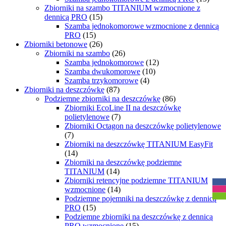
Zbiorniki na szambo TITANIUM wzmocnione z
dennicą PRO
(15)
Szamba jednokomorowe wzmocnione z dennicą
PRO
(15)
Zbiorniki betonowe
(26)
Zbiorniki na szambo
(26)
Szamba jednokomorowe
(12)
Szamba dwukomorowe
(10)
Szamba trzykomorowe
(4)
Zbiorniki na deszczówkę
(87)
Podziemne zbiorniki na deszczówkę
(86)
Zbiorniki EcoLine II na deszczówkę
polietylenowe
(7)
Zbiorniki Octagon na deszczówkę polietylenowe
(7)
Zbiorniki na deszczówkę TITANIUM EasyFit
(14)
Zbiorniki na deszczówkę podziemne
R
TITANIUM
(14)
Zbiorniki retencyjne podziemne TITANIUM
wzmocnione
(14)
Podziemne pojemniki na deszczówkę z dennicą
PRO
(15)
Podziemne zbiorniki na deszczówkę z dennicą
PRO wzmocnione
(15)