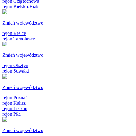
rejon Częstochowa
rejon Bielsko-Biała
Zmień województwo
rejon Kielce
rejon Tarnobrzeg
Zmień województwo
rejon Olsztyn
rejon Suwałki
Zmień województwo
rejon Poznań
rejon Kalisz
rejon Leszno
rejon Piła
Zmień województwo