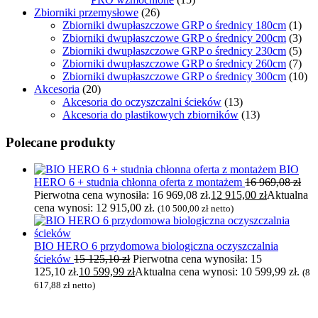
Zbiorniki przemysłowe
(26)
Zbiorniki dwupłaszczowe GRP o średnicy 180cm
(1)
Zbiorniki dwupłaszczowe GRP o średnicy 200cm
(3)
Zbiorniki dwupłaszczowe GRP o średnicy 230cm
(5)
Zbiorniki dwupłaszczowe GRP o średnicy 260cm
(7)
Zbiorniki dwupłaszczowe GRP o średnicy 300cm
(10)
Akcesoria
(20)
Akcesoria do oczyszczalni ścieków
(13)
Akcesoria do plastikowych zbiorników
(13)
Polecane produkty
BIO
HERO 6 + studnia chłonna oferta z montażem
16 969,08
zł
Pierwotna cena wynosiła: 16 969,08 zł.
12 915,00
zł
Aktualna
cena wynosi: 12 915,00 zł.
(
10 500,00
zł
netto)
BIO HERO 6 przydomowa biologiczna oczyszczalnia
ścieków
15 125,10
zł
Pierwotna cena wynosiła: 15
125,10 zł.
10 599,99
zł
Aktualna cena wynosi: 10 599,99 zł.
(
8
617,88
zł
netto)