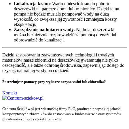
Lokalizacja kranu
: Warto umieścić kran do poboru
deszczówki na parterze domu lub w piwnicy. Dzięki temu
pompa nie będzie musiała pompować wody na dużą
wysokość, co zwiększa jej żywotność i zmniejsza koszty
eksploatacji.
Zarządzanie nadmiarem wody
: Nadmiar deszczówki
można bezpiecznie rozprowadzić za pomocą drenażu lub
odprowadzić do kanalizacji.
Dzięki zastosowaniu zaawansowanych technologii i trwałych
materiałów nasze zbiorniki na deszczówkę gwarantują nie tylko
oszczędność, ale także ochronę środowiska, zapewniając dostęp do
czystej, naturalnej wody na co dzień.
Potrzebujesz pomocy przy wyborze oczyszczalni lub zbiornika?
Kontakt
Centrum-Ścieków.pl jest własnością firmy E4C, producenta wysokiej jakości
kompozytowych zbiorników do zastosowań w budownictwie oraz systemów
przydomowych oczyszczalni ścieków.